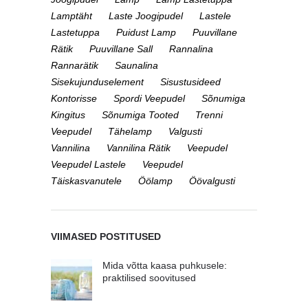
Lamptäht
Laste Joogipudel
Lastele
Lastetuppa
Puidust Lamp
Puuvillane
Rätik
Puuvillane Sall
Rannalina
Rannarätik
Saunalina
Sisekujunduselement
Sisustusideed
Kontorisse
Spordi Veepudel
Sõnumiga
Kingitus
Sõnumiga Tooted
Trenni
Veepudel
Tähelamp
Valgusti
Vannilina
Vannilina Rätik
Veepudel
Veepudel Lastele
Veepudel
Täiskasvanutele
Öölamp
Öövalgusti
VIIMASED POSTITUSED
Mida võtta kaasa puhkusele:
praktilised soovitused