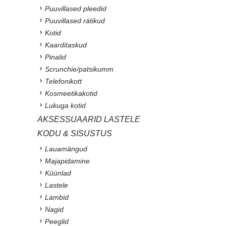
Puuvillased pleedid
Puuvillased rätikud
Kotid
Kaarditaskud
Pinalid
Scrunchie/patsikumm
Telefonikott
Kosmeetikakotid
Lukuga kotid
AKSESSUAARID LASTELE
KODU & SISUSTUS
Lauamängud
Majapidamine
Küünlad
Lastele
Lambid
Nagid
Peeglid