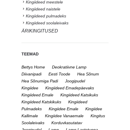
Kingiideed meestele
Kingiideed naistele
Kingiideed pulmadeks
Kingiideed soolaleivaks
ÄRIKINGITUSED
TEEMAD
Bettys Home
Deokratiivne Lamp
Diivanipadi
Eesti Toode
Hea Sõnum
Hea Sõnumiga Padi
Joogipudel
Kingiidee
Kingiideed Emadepäevaks
Kingiideed Emale
Kingiideed Katsikuks
Kingiideed Katskikuks
Kingiideed
Pulmadeks
Kingiidee Emale
Kingiidee
Kallimale
Kingiidee Vanaemale
Kingitus
Soolaleivaks
Korduvkasutatav
Joogipudel
Lamp
Lamp Lastetuppa