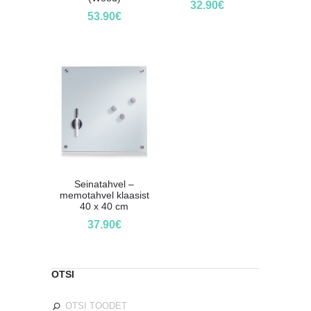
32.90
€
53.90
€
Seinatahvel –
memotahvel klaasist
40 x 40 cm
37.90
€
OTSI