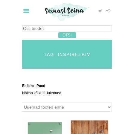
TAG: INSPIREERIV
Esileht
/
Pood
/ Tooted siltidega “inspireeriv”
Näitan kõiki 11 tulemust