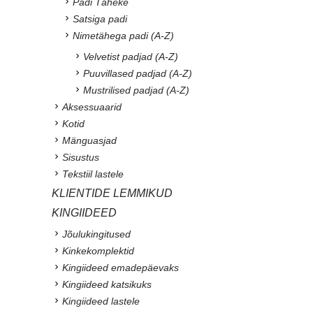
Padi Täheke
Satsiga padi
Nimetähega padi (A-Z)
Velvetist padjad (A-Z)
Puuvillased padjad (A-Z)
Mustrilised padjad (A-Z)
Aksessuaarid
Kotid
Mänguasjad
Sisustus
Tekstiil lastele
KLIENTIDE LEMMIKUD
KINGIIDEED
Jõulukingitused
Kinkekomplektid
Kingiideed emadepäevaks
Kingiideed katsikuks
Kingiideed lastele