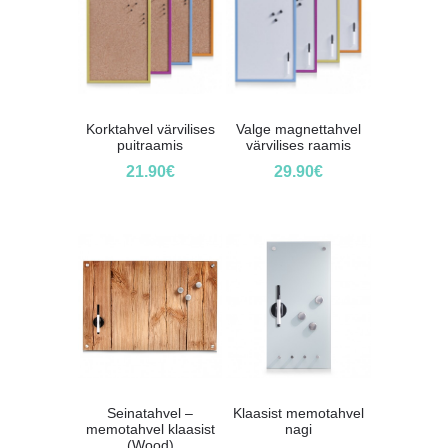
Korktahvel värvilises
Valge magnettahvel
puitraamis
värvilises raamis
21.90
€
29.90
€
Seinatahvel –
Klaasist memotahvel
memotahvel klaasist
nagi
(Wood)