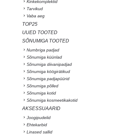
Kinkekomplektid
Tarvikud
Vaba aeg
TOP25
UUED TOOTED
SÕNUMIGA TOOTED
Numbriga padjad
Sõnumiga küünlad
Sõnumiga diivanipadjad
Sõnumiga köögirätikud
Sõnumiga padjapüürid
Sõnumiga põlled
Sõnumiga kotid
Sõnumiga kosmeetikakotid
AKSESSUAARID
Joogipudelid
Ehtekarbid
Linased sallid