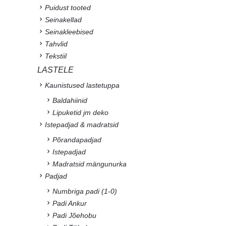
Puidust tooted
Seinakellad
Seinakleebised
Tahvlid
Tekstiil
LASTELE
Kaunistused lastetuppa
Baldahiinid
Lipuketid jm deko
Istepadjad & madratsid
Põrandapadjad
Istepadjad
Madratsid mängunurka
Padjad
Numbriga padi (1-0)
Padi Ankur
Padi Jõehobu