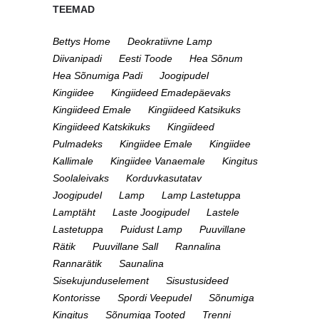
TEEMAD
Bettys Home
Deokratiivne Lamp
Diivanipadi
Eesti Toode
Hea Sõnum
Hea Sõnumiga Padi
Joogipudel
Kingiidee
Kingiideed Emadepäevaks
Kingiideed Emale
Kingiideed Katsikuks
Kingiideed Katskikuks
Kingiideed
Pulmadeks
Kingiidee Emale
Kingiidee
Kallimale
Kingiidee Vanaemale
Kingitus
Soolaleivaks
Korduvkasutatav
Joogipudel
Lamp
Lamp Lastetuppa
Lamptäht
Laste Joogipudel
Lastele
Lastetuppa
Puidust Lamp
Puuvillane
Rätik
Puuvillane Sall
Rannalina
Rannarätik
Saunalina
Sisekujunduselement
Sisustusideed
Kontorisse
Spordi Veepudel
Sõnumiga
Kingitus
Sõnumiga Tooted
Trenni