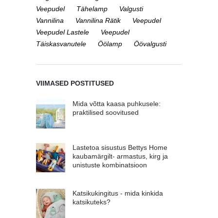
Veepudel
Tähelamp
Valgusti
Vannilina
Vannilina Rätik
Veepudel
Veepudel Lastele
Veepudel
Täiskasvanutele
Öölamp
Öövalgusti
VIIMASED POSTITUSED
Mida võtta kaasa puhkusele:
praktilised soovitused
Lastetoa sisustus Bettys Home
kaubamärgilt- armastus, kirg ja
unistuste kombinatsioon
Katsikukingitus - mida kinkida
katsikuteks?