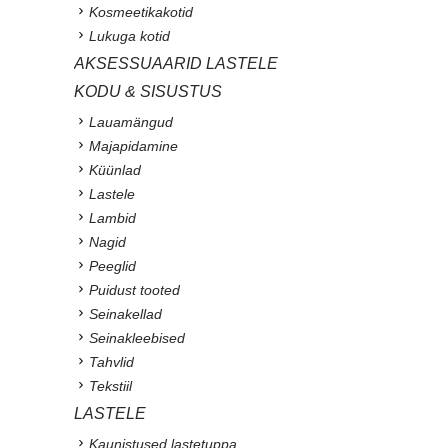
Kosmeetikakotid
Lukuga kotid
AKSESSUAARID LASTELE
KODU & SISUSTUS
Lauamängud
Majapidamine
Küünlad
Lastele
Lambid
Nagid
Peeglid
Puidust tooted
Seinakellad
Seinakleebised
Tahvlid
Tekstiil
LASTELE
Kaunistused lastetuppa