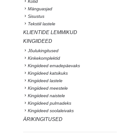
Kotid
Mänguasjad
Sisustus
Tekstiil lastele
KLIENTIDE LEMMIKUD
KINGIIDEED
Jõulukingitused
Kinkekomplektid
Kingiideed emadepäevaks
Kingiideed katsikuks
Kingiideed lastele
Kingiideed meestele
Kingiideed naistele
Kingiideed pulmadeks
Kingiideed soolaleivaks
ÄRIKINGITUSED