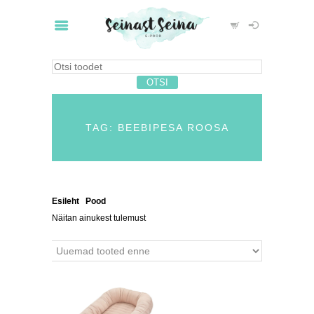
TAG: BEEBIPESA ROOSA
Esileht
/
Pood
/ Tooted siltidega “beebipesa roosa”
Näitan ainukest tulemust