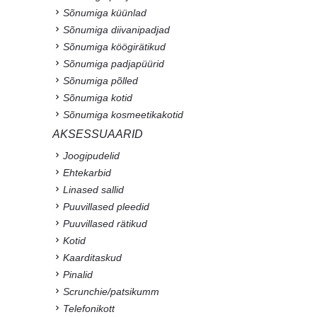
Sõnumiga küünlad
Sõnumiga diivanipadjad
Sõnumiga köögirätikud
Sõnumiga padjapüürid
Sõnumiga põlled
Sõnumiga kotid
Sõnumiga kosmeetikakotid
AKSESSUAARID
Joogipudelid
Ehtekarbid
Linased sallid
Puuvillased pleedid
Puuvillased rätikud
Kotid
Kaarditaskud
Pinalid
Scrunchie/patsikumm
Telefonikott