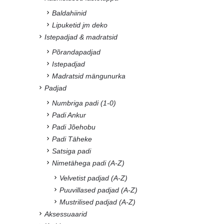
Baldahiinid
Lipuketid jm deko
Istepadjad & madratsid
Põrandapadjad
Istepadjad
Madratsid mängunurka
Padjad
Numbriga padi (1-0)
Padi Ankur
Padi Jõehobu
Padi Täheke
Satsiga padi
Nimetähega padi (A-Z)
Velvetist padjad (A-Z)
Puuvillased padjad (A-Z)
Mustrilised padjad (A-Z)
Aksessuaarid