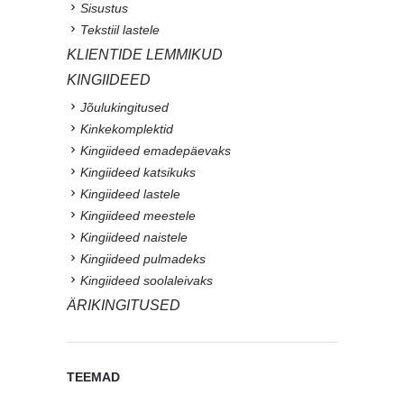
Sisustus
Tekstiil lastele
KLIENTIDE LEMMIKUD
KINGIIDEED
Jõulukingitused
Kinkekomplektid
Kingiideed emadepäevaks
Kingiideed katsikuks
Kingiideed lastele
Kingiideed meestele
Kingiideed naistele
Kingiideed pulmadeks
Kingiideed soolaleivaks
ÄRIKINGITUSED
TEEMAD