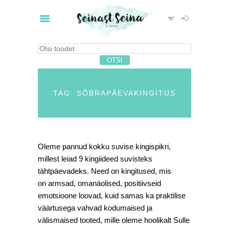
TAG: SÕBRAPÄEVAKINGITUS
Oleme pannud kokku suvise kingispikri,
millest leiad 9 kingiideed suvisteks
tähtpäevadeks. Need on kingitused, mis
on armsad, omanäolised, positiivseid
emotsioone loovad, kuid samas ka praktilise
väärtusega vahvad kodumaised ja
välismaised tooted, mille oleme hoolikalt Sulle