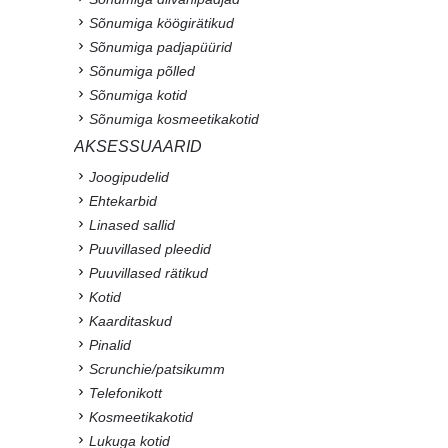
Sõnumiga köögirätikud
Sõnumiga padjapüürid
Sõnumiga põlled
Sõnumiga kotid
Sõnumiga kosmeetikakotid
AKSESSUAARID
Joogipudelid
Ehtekarbid
Linased sallid
Puuvillased pleedid
Puuvillased rätikud
Kotid
Kaarditaskud
Pinalid
Scrunchie/patsikumm
Telefonikott
Kosmeetikakotid
Lukuga kotid