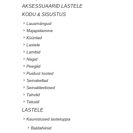
AKSESSUAARID LASTELE
KODU & SISUSTUS
Lauamängud
Majapidamine
Küünlad
Lastele
Lambid
Nagid
Peeglid
Puidust tooted
Seinakellad
Seinakleebised
Tahvlid
Tekstiil
LASTELE
Kaunistused lastetuppa
Baldahiinid