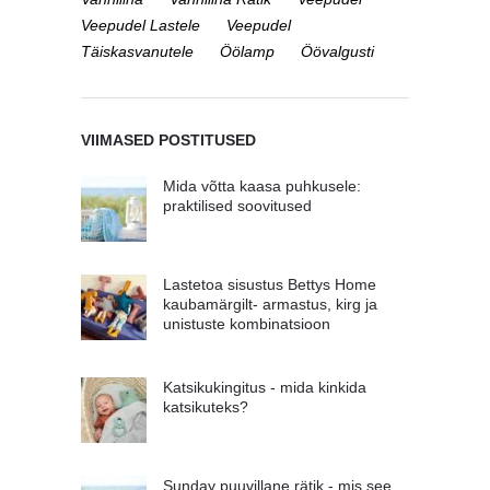
Veepudel Lastele
Veepudel
Täiskasvanutele
Öölamp
Öövalgusti
VIIMASED POSTITUSED
Mida võtta kaasa puhkusele:
praktilised soovitused
Lastetoa sisustus Bettys Home
kaubamärgilt- armastus, kirg ja
unistuste kombinatsioon
Katsikukingitus - mida kinkida
katsikuteks?
Sunday puuvillane rätik - mis see