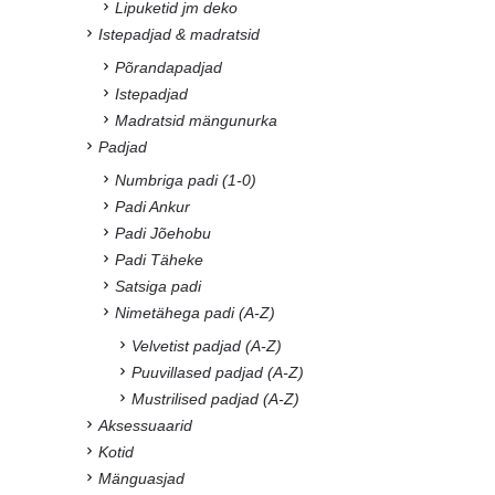
Lipuketid jm deko
Istepadjad & madratsid
Põrandapadjad
Istepadjad
Madratsid mängunurka
Padjad
Numbriga padi (1-0)
Padi Ankur
Padi Jõehobu
Padi Täheke
Satsiga padi
Nimetähega padi (A-Z)
Velvetist padjad (A-Z)
Puuvillased padjad (A-Z)
Mustrilised padjad (A-Z)
Aksessuaarid
Kotid
Mänguasjad