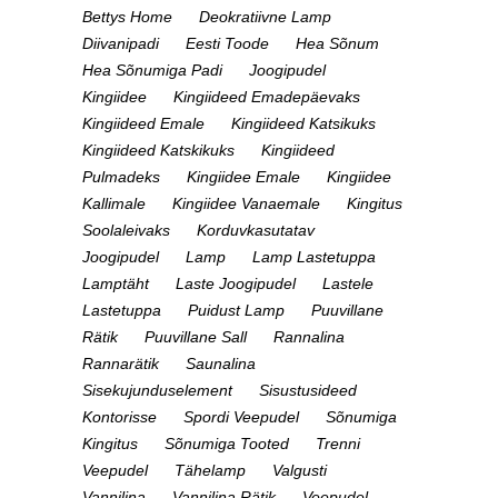
Bettys Home
Deokratiivne Lamp
Diivanipadi
Eesti Toode
Hea Sõnum
Hea Sõnumiga Padi
Joogipudel
Kingiidee
Kingiideed Emadepäevaks
Kingiideed Emale
Kingiideed Katsikuks
Kingiideed Katskikuks
Kingiideed
Pulmadeks
Kingiidee Emale
Kingiidee
Kallimale
Kingiidee Vanaemale
Kingitus
Soolaleivaks
Korduvkasutatav
Joogipudel
Lamp
Lamp Lastetuppa
Lamptäht
Laste Joogipudel
Lastele
Lastetuppa
Puidust Lamp
Puuvillane
Rätik
Puuvillane Sall
Rannalina
Rannarätik
Saunalina
Sisekujunduselement
Sisustusideed
Kontorisse
Spordi Veepudel
Sõnumiga
Kingitus
Sõnumiga Tooted
Trenni
Veepudel
Tähelamp
Valgusti
Vannilina
Vannilina Rätik
Veepudel