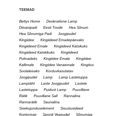
TEEMAD
Bettys Home
Deokratiivne Lamp
Diivanipadi
Eesti Toode
Hea Sõnum
Hea Sõnumiga Padi
Joogipudel
Kingiidee
Kingiideed Emadepäevaks
Kingiideed Emale
Kingiideed Katsikuks
Kingiideed Katskikuks
Kingiideed
Pulmadeks
Kingiidee Emale
Kingiidee
Kallimale
Kingiidee Vanaemale
Kingitus
Soolaleivaks
Korduvkasutatav
Joogipudel
Lamp
Lamp Lastetuppa
Lamptäht
Laste Joogipudel
Lastele
Lastetuppa
Puidust Lamp
Puuvillane
Rätik
Puuvillane Sall
Rannalina
Rannarätik
Saunalina
Sisekujunduselement
Sisustusideed
Kontorisse
Spordi Veepudel
Sõnumiga