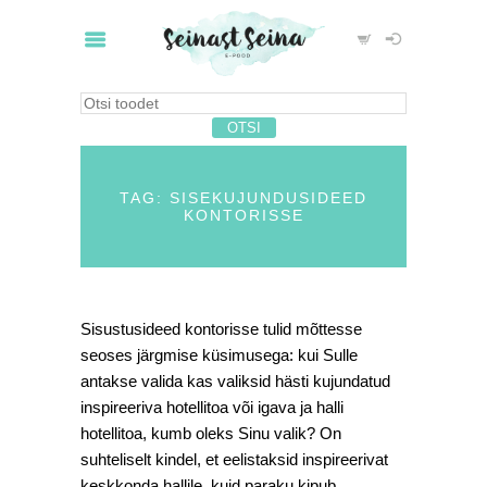
TAG: SISEKUJUNDUSIDEED
KONTORISSE
Sisustusideed kontorisse tulid mõttesse
seoses järgmise küsimusega: kui Sulle
antakse valida kas valiksid hästi kujundatud
inspireeriva hotellitoa või igava ja halli
hotellitoa, kumb oleks Sinu valik? On
suhteliselt kindel, et eelistaksid inspireerivat
keskkonda hallile, kuid paraku kipub