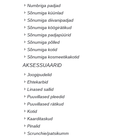
Numbriga padjad
Sõnumiga küünlad
Sõnumiga diivanipadjad
Sõnumiga köögirätikud
Sõnumiga padjapüürid
Sõnumiga põlled
Sõnumiga kotid
Sõnumiga kosmeetikakotid
AKSESSUAARID
Joogipudelid
Ehtekarbid
Linased sallid
Puuvillased pleedid
Puuvillased rätikud
Kotid
Kaarditaskud
Pinalid
Scrunchie/patsikumm