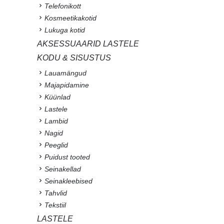
Telefonikott
Kosmeetikakotid
Lukuga kotid
AKSESSUAARID LASTELE
KODU & SISUSTUS
Lauamängud
Majapidamine
Küünlad
Lastele
Lambid
Nagid
Peeglid
Puidust tooted
Seinakellad
Seinakleebised
Tahvlid
Tekstiil
LASTELE