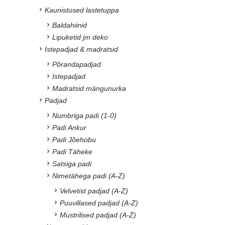
Kaunistused lastetuppa
Baldahiinid
Lipuketid jm deko
Istepadjad & madratsid
Põrandapadjad
Istepadjad
Madratsid mängunurka
Padjad
Numbriga padi (1-0)
Padi Ankur
Padi Jõehobu
Padi Täheke
Satsiga padi
Nimetähega padi (A-Z)
Velvetist padjad (A-Z)
Puuvillased padjad (A-Z)
Mustrilised padjad (A-Z)