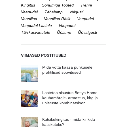
Kingitus
Sõnumiga Tooted
Trenni
Veepudel
Tähelamp
Valgusti
Vannilina
Vannilina Rätik
Veepudel
Veepudel Lastele
Veepudel
Täiskasvanutele
Öölamp
Öövalgusti
VIIMASED POSTITUSED
Mida võtta kaasa puhkusele:
praktilised soovitused
Lastetoa sisustus Bettys Home
kaubamärgilt- armastus, kirg ja
unistuste kombinatsioon
Katsikukingitus - mida kinkida
katsikuteks?