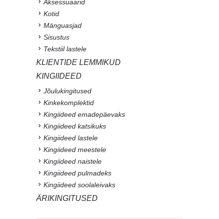
Aksessuaarid
Kotid
Mänguasjad
Sisustus
Tekstiil lastele
KLIENTIDE LEMMIKUD
KINGIIDEED
Jõulukingitused
Kinkekomplektid
Kingiideed emadepäevaks
Kingiideed katsikuks
Kingiideed lastele
Kingiideed meestele
Kingiideed naistele
Kingiideed pulmadeks
Kingiideed soolaleivaks
ÄRIKINGITUSED