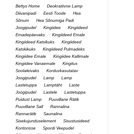
Bettys Home
Deokratiivne Lamp
Diivanipadi
Eesti Toode
Hea
Sõnum
Hea Sõnumiga Padi
Joogipudel
Kingiidee
Kingiideed
Emadepäevaks
Kingiideed Emale
Kingiideed Katsikuks
Kingiideed
Katskikuks
Kingiideed Pulmadeks
Kingiidee Emale
Kingiidee Kallimale
Kingiidee Vanaemale
Kingitus
Soolaleivaks
Korduvkasutatav
Joogipudel
Lamp
Lamp
Lastetuppa
Lamptäht
Laste
Joogipudel
Lastele
Lastetuppa
Puidust Lamp
Puuvillane Rätik
Puuvillane Sall
Rannalina
Rannarätik
Saunalina
Sisekujunduselement
Sisustusideed
Kontorisse
Spordi Veepudel