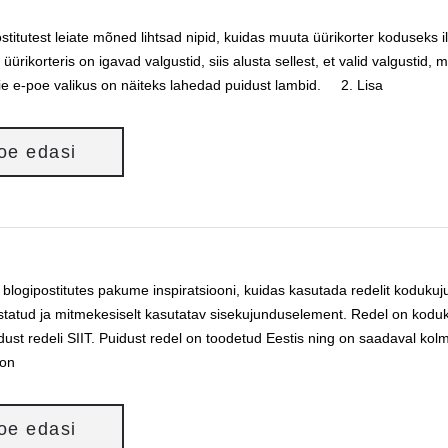
ostitutest leiate mõned lihtsad nipid, kuidas muuta üürikorter koduseks 
 üürikorteris on igavad valgustid, siis alusta sellest, et valid valgust
ie e-poe valikus on näiteks lahedad puidust lambid. 2. Lisa
loe edasi
blogipostitutes pakume inspiratsiooni, kuidas kasutada redelit kodukuju
tatud ja mitmekesiselt kasutatav sisekujunduselement. Redel on koduku
idust redeli SIIT. Puidust redel on toodetud Eestis ning on saadaval ko
 on
loe edasi