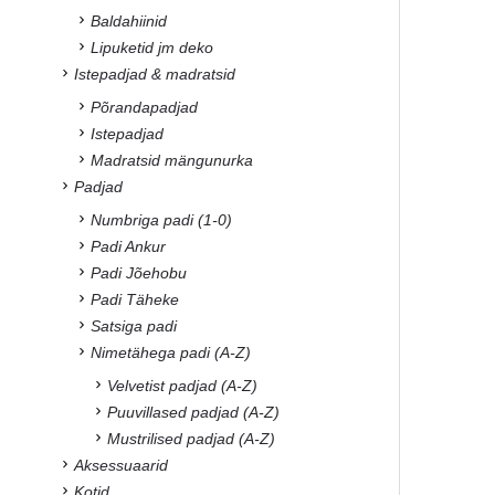
Baldahiinid
Lipuketid jm deko
Istepadjad & madratsid
Põrandapadjad
Istepadjad
Madratsid mängunurka
Padjad
Numbriga padi (1-0)
Padi Ankur
Padi Jõehobu
Padi Täheke
Satsiga padi
Nimetähega padi (A-Z)
Velvetist padjad (A-Z)
Puuvillased padjad (A-Z)
Mustrilised padjad (A-Z)
Aksessuaarid
Kotid