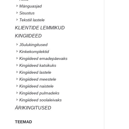
Mänguasjad
Sisustus
Tekstiil lastele
KLIENTIDE LEMMIKUD
KINGIIDEED
Jõulukingitused
Kinkekomplektid
Kingiideed emadepäevaks
Kingiideed katsikuks
Kingiideed lastele
Kingiideed meestele
Kingiideed naistele
Kingiideed pulmadeks
Kingiideed soolaleivaks
ÄRIKINGITUSED
TEEMAD