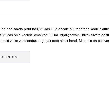
 on hea saada pisut nõu, kuidas luua endale suurepärane kodu. Sattusi
, kuidas oma kodust “oma kodu” luua. Alljärgnevalt lühikokkuvõte eest
t, kuid väike värskendus aeg-ajalt teeb ainult head. Meie elu on pidev
loe edasi