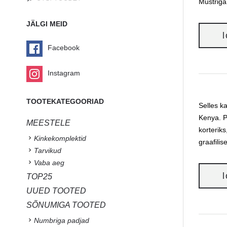
Mustriga
JÄLGI MEID
Facebook
Instagram
TOOTEKATEGOORIAD
Selles k
Kenya. P
MEESTELE
korterik
Kinkekomplektid
graafili
Tarvikud
Vaba aeg
TOP25
UUED TOOTED
SÕNUMIGA TOOTED
Numbriga padjad