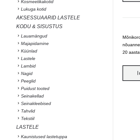
Kosmeetikakotid
Lukuga kotid
AKSESSUAARID LASTELE
KODU & SISUSTUS
Lauamängud
Mõnikord
Majapidamine
nõuannet
Küünlad
20 aasta
Lastele
Lambid
Nagid
Peeglid
Puidust tooted
Seinakellad
Seinakleebised
Tahvlid
Tekstiil
LASTELE
Kaunistused lastetuppa