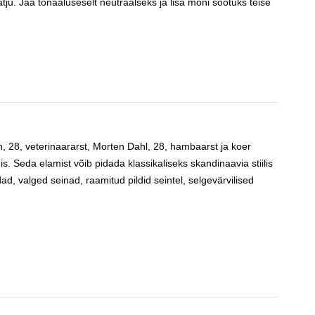
tju. Jää tonaaluseselt neutraalseks ja lisa mõni sootuks teise
, 28, veterinaararst, Morten Dahl, 28, hambaarst ja koer
 Seda elamist võib pidada klassikaliseks skandinaavia stiilis
, valged seinad, raamitud pildid seintel, selgevärvilised