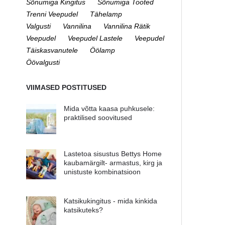
Sõnumiga Kingitus
Sõnumiga Tooted
Trenni Veepudel
Tähelamp
Valgusti
Vannilina
Vannilina Rätik
Veepudel
Veepudel Lastele
Veepudel
Täiskasvanutele
Öölamp
Öövalgusti
VIIMASED POSTITUSED
Mida võtta kaasa puhkusele:
praktilised soovitused
Lastetoa sisustus Bettys Home
kaubamärgilt- armastus, kirg ja
unistuste kombinatsioon
Katsikukingitus - mida kinkida
katsikuteks?