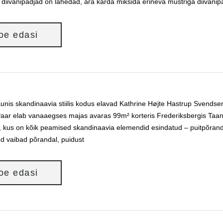
 diivanipadjad on lahedad, ära karda miksida erineva mustriga diivanipa
loe edasi
aunis skandinaavia stiilis kodus elavad Kathrine Højte Hastrup Svendsen
aar elab vanaaegses majas avaras 99m² korteris Frederiksbergis Taanis.
s, kus on kõik peamised skandinaavia elemendid esindatud – puitpõrandad
sed vaibad põrandal, puidust
loe edasi