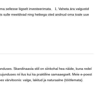
ilma sellesse liigselt investeerimata. 1. Vaheta ära valgustid
id, mis sulle meeldivad ning hetkega oled andnud oma toale uue
nduses. Skandinaavia stiil on siinkohal hea näide, kuna redel
junduses nii ilus kui ka praktiline samaaegselt. Meie e-poest
lmes värvitoonis: valge, lakitud ja naturaalne (töötlemata).