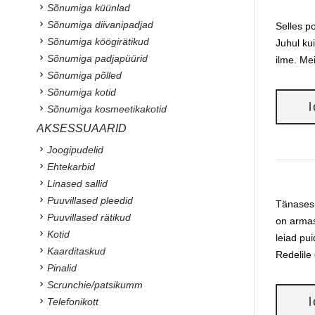
Sõnumiga küünlad
Sõnumiga diivanipadjad
Selles p
Sõnumiga köögirätikud
Juhul kui
Sõnumiga padjapüürid
ilme. Me
Sõnumiga põlled
Sõnumiga kotid
Sõnumiga kosmeetikakotid
AKSESSUAARID
Joogipudelid
Ehtekarbid
Linased sallid
Puuvillased pleedid
Tänases 
Puuvillased rätikud
on armas
Kotid
leiad pu
Kaarditaskud
Redelile
Pinalid
Scrunchie/patsikumm
Telefonikott