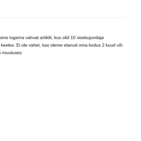
me lugema vahvat artiklit, kus olid 10 sisekujundaja
i keeles. Ei ole vahet, kas oleme elanud oma kodus 2 kuud või
as muutuses