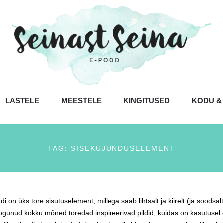
LASTELE
MEESTELE
KINGITUSED
KODU &
TAG: SISEKUJUNDUSELEMENT
di on üks tore sisutuselement, millega saab lihtsalt ja kiirelt (ja soods
gunud kokku mõned toredad inspireerivad pildid, kuidas on kasutusel 