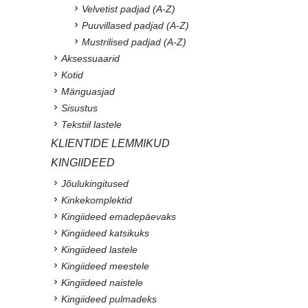
Velvetist padjad (A-Z)
Puuvillased padjad (A-Z)
Mustrilised padjad (A-Z)
Aksessuaarid
Kotid
Mänguasjad
Sisustus
Tekstiil lastele
KLIENTIDE LEMMIKUD
KINGIIDEED
Jõulukingitused
Kinkekomplektid
Kingiideed emadepäevaks
Kingiideed katsikuks
Kingiideed lastele
Kingiideed meestele
Kingiideed naistele
Kingiideed pulmadeks