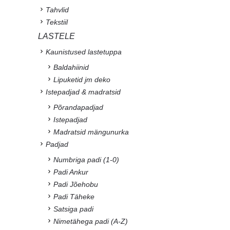
Tahvlid
Tekstiil
LASTELE
Kaunistused lastetuppa
Baldahiinid
Lipuketid jm deko
Istepadjad & madratsid
Põrandapadjad
Istepadjad
Madratsid mängunurka
Padjad
Numbriga padi (1-0)
Padi Ankur
Padi Jõehobu
Padi Täheke
Satsiga padi
Nimetähega padi (A-Z)