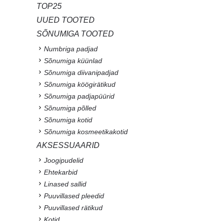
TOP25
UUED TOOTED
SÕNUMIGA TOOTED
Numbriga padjad
Sõnumiga küünlad
Sõnumiga diivanipadjad
Sõnumiga köögirätikud
Sõnumiga padjapüürid
Sõnumiga põlled
Sõnumiga kotid
Sõnumiga kosmeetikakotid
AKSESSUAARID
Joogipudelid
Ehtekarbid
Linased sallid
Puuvillased pleedid
Puuvillased rätikud
Kotid