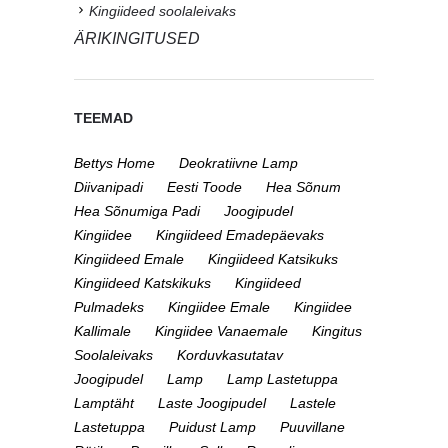
Kingiideed soolaleivaks
ÄRIKINGITUSED
TEEMAD
Bettys Home
Deokratiivne Lamp
Diivanipadi
Eesti Toode
Hea Sõnum
Hea Sõnumiga Padi
Joogipudel
Kingiidee
Kingiideed Emadepäevaks
Kingiideed Emale
Kingiideed Katsikuks
Kingiideed Katskikuks
Kingiideed
Pulmadeks
Kingiidee Emale
Kingiidee
Kallimale
Kingiidee Vanaemale
Kingitus
Soolaleivaks
Korduvkasutatav
Joogipudel
Lamp
Lamp Lastetuppa
Lamptäht
Laste Joogipudel
Lastele
Lastetuppa
Puidust Lamp
Puuvillane