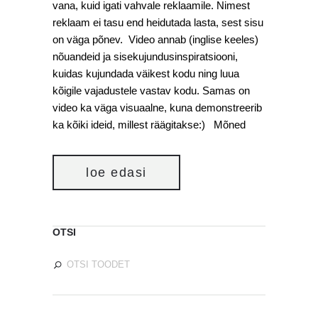
vana, kuid igati vahvale reklaamile. Nimest
reklaam ei tasu end heidutada lasta, sest sisu
on väga põnev. Video annab (inglise keeles)
nõuandeid ja sisekujundusinspiratsiooni,
kuidas kujundada väikest kodu ning luua
kõigile vajadustele vastav kodu. Samas on
video ka väga visuaalne, kuna demonstreerib
ka kõiki ideid, millest räägitakse:) Mõned
loe edasi
OTSI