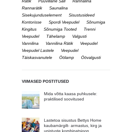
Rätik
Puuvillane Sall
Rannalina
Rannarätik
Saunalina
Sisekujunduselement
Sisustusideed
Kontorisse
Spordi Veepudel
Sõnumiga
Kingitus
Sõnumiga Tooted
Trenni
Veepudel
Tähelamp
Valgusti
Vannilina
Vannilina Rätik
Veepudel
Veepudel Lastele
Veepudel
Täiskasvanutele
Öölamp
Öövalgusti
VIIMASED POSTITUSED
Mida võtta kaasa puhkusele:
praktilised soovitused
Lastetoa sisustus Bettys Home
kaubamärgilt- armastus, kirg ja
unistuste kombinatsioon