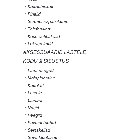
Kaarditaskud
Pinalid
Scrunchie/patsikumm
Telefonikott
Kosmeetikakotid
Lukuga kotid
AKSESSUAARID LASTELE
KODU & SISUSTUS
Lauamängud
Majapidamine
Küünlad
Lastele
Lambid
Nagid
Peeglid
Puidust tooted
Seinakellad
Seinakleebised