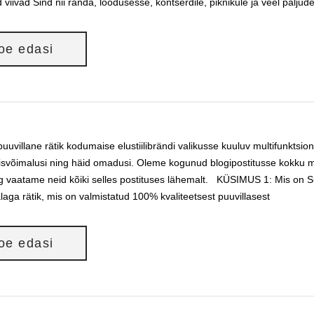
d viivad Sind nii randa, loodusesse, kontserdile, piknikule ja veel palj
loe edasi
uvillane rätik kodumaise elustiilibrändi valikusse kuuluv multifunktsionaa
svõimalusi ning häid omadusi. Oleme kogunud blogipostitusse kokku
g vaatame neid kõiki selles postituses lähemalt. KÜSIMUS 1: Mis on Sun
laga rätik, mis on valmistatud 100% kvaliteetsest puuvillasest
loe edasi