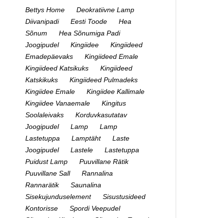
Bettys Home
Deokratiivne Lamp
Diivanipadi
Eesti Toode
Hea
Sõnum
Hea Sõnumiga Padi
Joogipudel
Kingiidee
Kingiideed
Emadepäevaks
Kingiideed Emale
Kingiideed Katsikuks
Kingiideed
Katskikuks
Kingiideed Pulmadeks
Kingiidee Emale
Kingiidee Kallimale
Kingiidee Vanaemale
Kingitus
Soolaleivaks
Korduvkasutatav
Joogipudel
Lamp
Lamp
Lastetuppa
Lamptäht
Laste
Joogipudel
Lastele
Lastetuppa
Puidust Lamp
Puuvillane Rätik
Puuvillane Sall
Rannalina
Rannarätik
Saunalina
Sisekujunduselement
Sisustusideed
Kontorisse
Spordi Veepudel