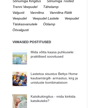
Sõnumiga Kingitus
Sõnumiga Tooted
Trenni Veepudel
Tähelamp
Valgusti
Vannilina
Vannilina Rätik
Veepudel
Veepudel Lastele
Veepudel
Täiskasvanutele
Öölamp
Öövalgusti
VIIMASED POSTITUSED
Mida võtta kaasa puhkusele:
praktilised soovitused
Lastetoa sisustus Bettys Home
kaubamärgilt- armastus, kirg ja
unistuste kombinatsioon
Katsikukingitus - mida kinkida
katsikuteks?