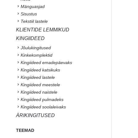
Mänguasjad
Sisustus
Tekstiil lastele
KLIENTIDE LEMMIKUD
KINGIIDEED
Jõulukingitused
Kinkekomplektid
Kingiideed emadepäevaks
Kingiideed katsikuks
Kingiideed lastele
Kingiideed meestele
Kingiideed naistele
Kingiideed pulmadeks
Kingiideed soolaleivaks
ÄRIKINGITUSED
TEEMAD