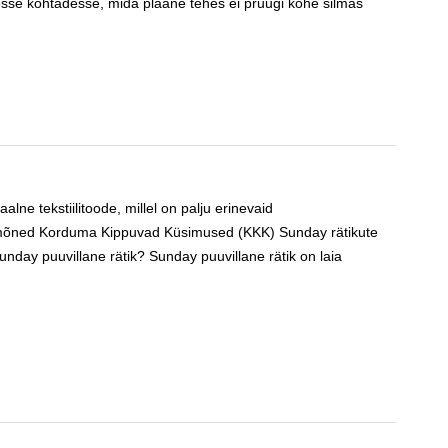
udesse kohtadesse, mida plaane tehes ei pruugi kohe silmas
lne tekstiilitoode, millel on palju erinevaid
 mõned Korduma Kippuvad Küsimused (KKK) Sunday rätikute
day puuvillane rätik? Sunday puuvillane rätik on laia