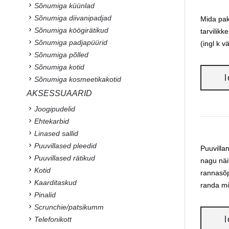
Sõnumiga küünlad
Sõnumiga diivanipadjad
Mida pak
Sõnumiga köögirätikud
tarvilik
Sõnumiga padjapüürid
(ingl k 
Sõnumiga põlled
Sõnumiga kotid
Sõnumiga kosmeetikakotid
AKSESSUAARID
Joogipudelid
Ehtekarbid
Linased sallid
Puuvillased pleedid
Puuvilla
Puuvillased rätikud
nagu näit
Kotid
rannasõp
Kaarditaskud
randa m
Pinalid
Scrunchie/patsikumm
Telefonikott