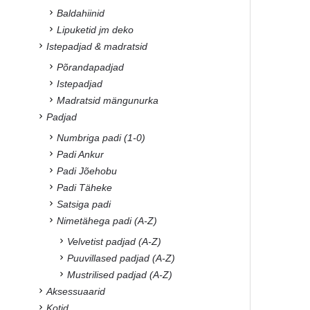
Baldahiinid
Lipuketid jm deko
Istepadjad & madratsid
Põrandapadjad
Istepadjad
Madratsid mängunurka
Padjad
Numbriga padi (1-0)
Padi Ankur
Padi Jõehobu
Padi Täheke
Satsiga padi
Nimetähega padi (A-Z)
Velvetist padjad (A-Z)
Puuvillased padjad (A-Z)
Mustrilised padjad (A-Z)
Aksessuaarid
Kotid