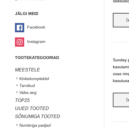
seikluse
JÄLGI MEID
Facebook
Instagram
TOOTEKATEGOORIAD
Sunday pu
kasutami
MEESTELE
osas nin
Kinkekomplektid
kasutusa
Tarvikud
Vaba aeg
TOP25
UUED TOOTED
SÕNUMIGA TOOTED
Numbriga padjad