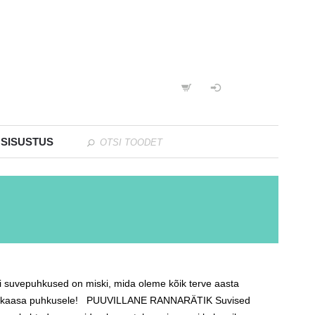
 SISUSTUS
ui suvepuhkused on miski, mida oleme kõik terve aasta
 võtta kaasa puhkusele! PUUVILLANE RANNARÄTIK Suvised