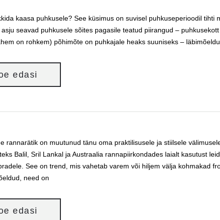
kida kaasa puhkusele? See küsimus on suvisel puhkuseperioodil tihti m
ke asju seavad puhkusele sõites pagasile teatud piirangud – puhkusekott 
vähem on rohkem) põhimõte on puhkajale heaks suuniseks – läbimõeldu
loe edasi
ne rannarätik on muutunud tänu oma praktilisusele ja stiilsele välimus
eks Balil, Sril Lankal ja Austraalia rannapiirkondades laialt kasutust l
radele. See on trend, mis vahetab varem või hiljem välja kohmakad frot
õeldud, need on
loe edasi