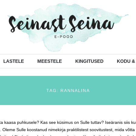
LASTELE
MEESTELE
KINGITUSED
KODU &
TAG: RANNALINA
ta kaasa puhkusele? Kas see küsimus on Sulle tuttav? Iseäranis siis k
 Oleme Sulle koostanud nimekirja praktilistest soovitustest, mida