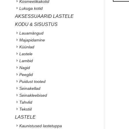
Kosmeetikakotid
Lukuga kotid
AKSESSUAARID LASTELE
KODU & SISUSTUS
Lauamängud
Majapidamine
Küünlad
Lastele
Lambid
Nagid
Peeglid
Puidust tooted
Seinakellad
Seinakleebised
Tahvlid
Tekstiil
LASTELE
Kaunistused lastetuppa