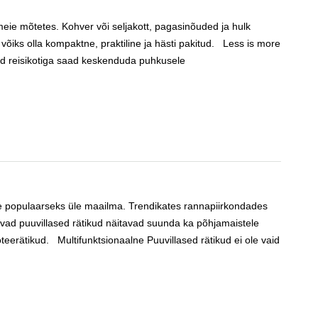
eie mõtetes. Kohver või seljakott, pagasinõuded ja hulk
võiks olla kompaktne, praktiline ja hästi pakitud. Less is more
d reisikotiga saad keskenduda puhkusele
ele populaarseks üle maailma. Trendikates rannapiirkondades
eidvad puuvillased rätikud näitavad suunda ka põhjamaistele
eerätikud. Multifunktsionaalne Puuvillased rätikud ei ole vaid