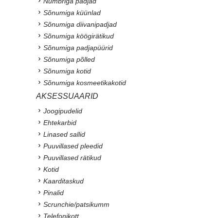
Numbriga padjad
Sõnumiga küünlad
Sõnumiga diivanipadjad
Sõnumiga köögirätikud
Sõnumiga padjapüürid
Sõnumiga põlled
Sõnumiga kotid
Sõnumiga kosmeetikakotid
AKSESSUAARID
Joogipudelid
Ehtekarbid
Linased sallid
Puuvillased pleedid
Puuvillased rätikud
Kotid
Kaarditaskud
Pinalid
Scrunchie/patsikumm
Telefonikott