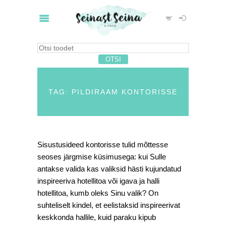
TAG: PILDIRAAM KONTORISSE
Sisustusideed kontorisse tulid mõttesse
seoses järgmise küsimusega: kui Sulle
antakse valida kas valiksid hästi kujundatud
inspireeriva hotellitoa või igava ja halli
hotellitoa, kumb oleks Sinu valik? On
suhteliselt kindel, et eelistaksid inspireerivat
keskkonda hallile, kuid paraku kipub