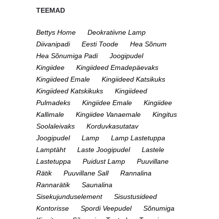
TEEMAD
Bettys Home
Deokratiivne Lamp
Diivanipadi
Eesti Toode
Hea Sõnum
Hea Sõnumiga Padi
Joogipudel
Kingiidee
Kingiideed Emadepäevaks
Kingiideed Emale
Kingiideed Katsikuks
Kingiideed Katskikuks
Kingiideed
Pulmadeks
Kingiidee Emale
Kingiidee
Kallimale
Kingiidee Vanaemale
Kingitus
Soolaleivaks
Korduvkasutatav
Joogipudel
Lamp
Lamp Lastetuppa
Lamptäht
Laste Joogipudel
Lastele
Lastetuppa
Puidust Lamp
Puuvillane
Rätik
Puuvillane Sall
Rannalina
Rannarätik
Saunalina
Sisekujunduselement
Sisustusideed
Kontorisse
Spordi Veepudel
Sõnumiga