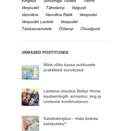
Kingitus
Sõnumiga Tooted
Trenni
Veepudel
Tähelamp
Valgusti
Vannilina
Vannilina Rätik
Veepudel
Veepudel Lastele
Veepudel
Täiskasvanutele
Öölamp
Öövalgusti
VIIMASED POSTITUSED
Mida võtta kaasa puhkusele:
praktilised soovitused
Lastetoa sisustus Bettys Home
kaubamärgilt- armastus, kirg ja
unistuste kombinatsioon
Katsikukingitus - mida kinkida
katsikuteks?