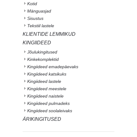
Kotid
Mänguasjad
Sisustus
Tekstiil lastele
KLIENTIDE LEMMIKUD
KINGIIDEED
Jõulukingitused
Kinkekomplektid
Kingiideed emadepäevaks
Kingiideed katsikuks
Kingiideed lastele
Kingiideed meestele
Kingiideed naistele
Kingiideed pulmadeks
Kingiideed soolaleivaks
ÄRIKINGITUSED