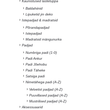
Kaunistused lastetuppa
Baldahiinid
Lipuketid jm deko
Istepadjad & madratsid
Põrandapadjad
Istepadjad
Madratsid mängunurka
Padjad
Numbriga padi (1-0)
Padi Ankur
Padi Jõehobu
Padi Täheke
Satsiga padi
Nimetähega padi (A-Z)
Velvetist padjad (A-Z)
Puuvillased padjad (A-Z)
Mustrilised padjad (A-Z)
Aksessuaarid