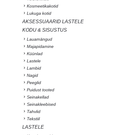
Kosmeetikakotid
Lukuga kotid
AKSESSUAARID LASTELE
KODU & SISUSTUS
Lauamängud
Majapidamine
Küünlad
Lastele
Lambid
Nagid
Peeglid
Puidust tooted
Seinakellad
Seinakleebised
Tahvlid
Tekstiil
LASTELE