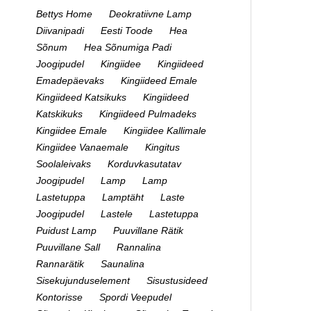
Bettys Home
Deokratiivne Lamp
Diivanipadi
Eesti Toode
Hea
Sõnum
Hea Sõnumiga Padi
Joogipudel
Kingiidee
Kingiideed
Emadepäevaks
Kingiideed Emale
Kingiideed Katsikuks
Kingiideed
Katskikuks
Kingiideed Pulmadeks
Kingiidee Emale
Kingiidee Kallimale
Kingiidee Vanaemale
Kingitus
Soolaleivaks
Korduvkasutatav
Joogipudel
Lamp
Lamp
Lastetuppa
Lamptäht
Laste
Joogipudel
Lastele
Lastetuppa
Puidust Lamp
Puuvillane Rätik
Puuvillane Sall
Rannalina
Rannarätik
Saunalina
Sisekujunduselement
Sisustusideed
Kontorisse
Spordi Veepudel