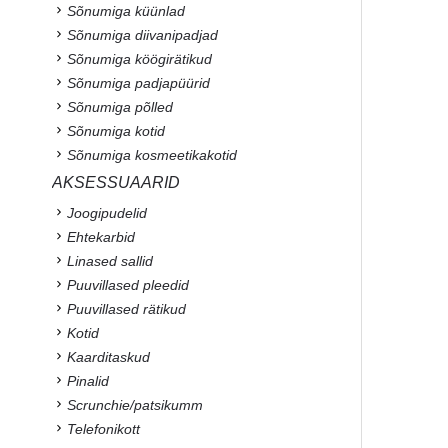
Sõnumiga küünlad
Sõnumiga diivanipadjad
Sõnumiga köögirätikud
Sõnumiga padjapüürid
Sõnumiga põlled
Sõnumiga kotid
Sõnumiga kosmeetikakotid
AKSESSUAARID
Joogipudelid
Ehtekarbid
Linased sallid
Puuvillased pleedid
Puuvillased rätikud
Kotid
Kaarditaskud
Pinalid
Scrunchie/patsikumm
Telefonikott