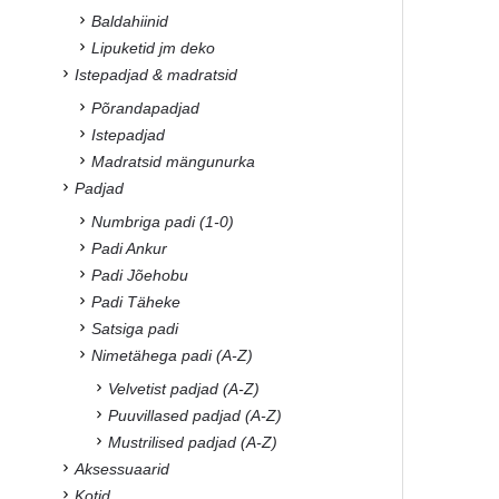
Baldahiinid
Lipuketid jm deko
Istepadjad & madratsid
Põrandapadjad
Istepadjad
Madratsid mängunurka
Padjad
Numbriga padi (1-0)
Padi Ankur
Padi Jõehobu
Padi Täheke
Satsiga padi
Nimetähega padi (A-Z)
Velvetist padjad (A-Z)
Puuvillased padjad (A-Z)
Mustrilised padjad (A-Z)
Aksessuaarid
Kotid