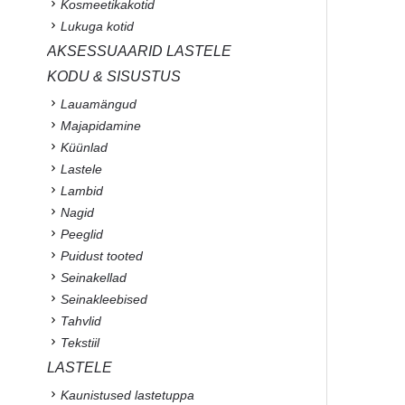
Kosmeetikakotid
Lukuga kotid
AKSESSUAARID LASTELE
KODU & SISUSTUS
Lauamängud
Majapidamine
Küünlad
Lastele
Lambid
Nagid
Peeglid
Puidust tooted
Seinakellad
Seinakleebised
Tahvlid
Tekstiil
LASTELE
Kaunistused lastetuppa