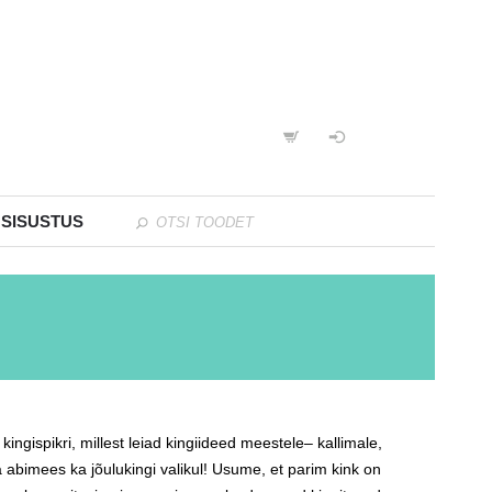
 SISUSTUS
gispikri, millest leiad kingiideed meestele– kallimale,
a abimees ka jõulukingi valikul! Usume, et parim kink on