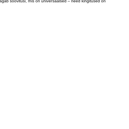
 jagab soovitusi, mis on universaalsed – need kingitused on