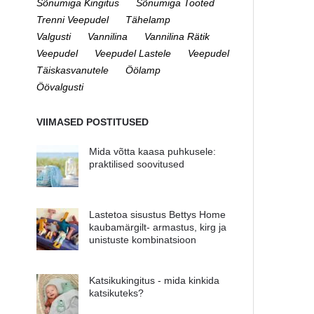
Sõnumiga Kingitus
Sõnumiga Tooted
Trenni Veepudel
Tähelamp
Valgusti
Vannilina
Vannilina Rätik
Veepudel
Veepudel Lastele
Veepudel
Täiskasvanutele
Öölamp
Öövalgusti
VIIMASED POSTITUSED
Mida võtta kaasa puhkusele:
praktilised soovitused
Lastetoa sisustus Bettys Home
kaubamärgilt- armastus, kirg ja
unistuste kombinatsioon
Katsikukingitus - mida kinkida
katsikuteks?