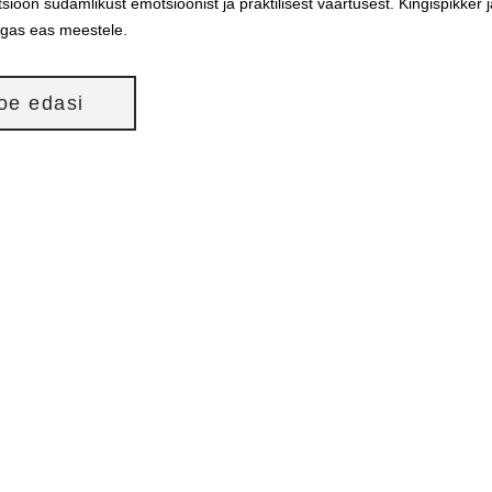
sioon südamlikust emotsioonist ja praktilisest väärtusest. Kingispikker
igas eas meestele.
loe edasi