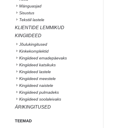
Mänguasjad
Sisustus
Tekstiil lastele
KLIENTIDE LEMMIKUD
KINGIIDEED
Jõulukingitused
Kinkekomplektid
Kingiideed emadepäevaks
Kingiideed katsikuks
Kingiideed lastele
Kingiideed meestele
Kingiideed naistele
Kingiideed pulmadeks
Kingiideed soolaleivaks
ÄRIKINGITUSED
TEEMAD