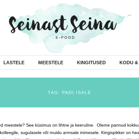
LASTELE
MEESTELE
KINGITUSED
KODU &
TAG: PADI ISALE
ed meestele? See küsimus on lihtne ja keeruline. Oleme pannud kokku kin
 kolleegile, sugulasele või muidu armsale inimesele. Kingispikker on he