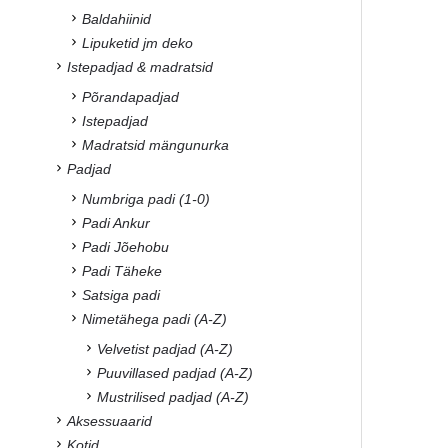
Baldahiinid
Lipuketid jm deko
Istepadjad & madratsid
Põrandapadjad
Istepadjad
Madratsid mängunurka
Padjad
Numbriga padi (1-0)
Padi Ankur
Padi Jõehobu
Padi Täheke
Satsiga padi
Nimetähega padi (A-Z)
Velvetist padjad (A-Z)
Puuvillased padjad (A-Z)
Mustrilised padjad (A-Z)
Aksessuaarid
Kotid