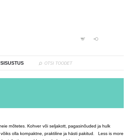
 SISUSTUS
eie mõtetes. Kohver või seljakott, pagasinõuded ja hulk
võiks olla kompaktne, praktiline ja hästi pakitud. Less is more