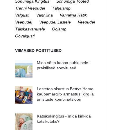
Sõnumiga Kingitus
Sõnumiga Tooted
Trenni Veepudel
Tähelamp
Valgusti
Vannilina
Vannilina Rätik
Veepudel
Veepudel Lastele
Veepudel
Täiskasvanutele
Öölamp
Öövalgusti
VIIMASED POSTITUSED
Mida võtta kaasa puhkusele:
praktilised soovitused
Lastetoa sisustus Bettys Home
kaubamärgilt- armastus, kirg ja
unistuste kombinatsioon
Katsikukingitus - mida kinkida
katsikuteks?