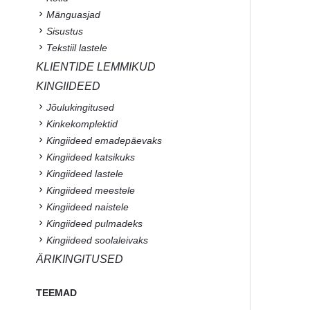
Mänguasjad
Sisustus
Tekstiil lastele
KLIENTIDE LEMMIKUD
KINGIIDEED
Jõulukingitused
Kinkekomplektid
Kingiideed emadepäevaks
Kingiideed katsikuks
Kingiideed lastele
Kingiideed meestele
Kingiideed naistele
Kingiideed pulmadeks
Kingiideed soolaleivaks
ÄRIKINGITUSED
TEEMAD