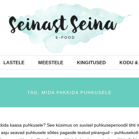
LASTELE
MEESTELE
KINGITUSED
KODU &
TAG: MIDA PAKKIDA PUHKUSELE
kida kaasa puhkusele? See küsimus on suvisel puhkuseperioodil tihti m
ke asju seavad puhkusele sõites pagasile teatud piirangud – puhkusekott 