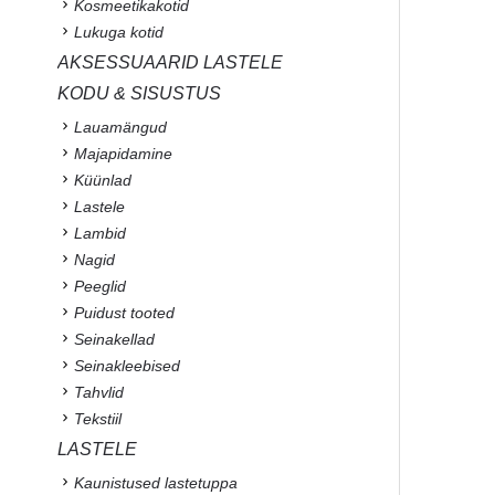
Kosmeetikakotid
Lukuga kotid
AKSESSUAARID LASTELE
KODU & SISUSTUS
Lauamängud
Majapidamine
Küünlad
Lastele
Lambid
Nagid
Peeglid
Puidust tooted
Seinakellad
Seinakleebised
Tahvlid
Tekstiil
LASTELE
Kaunistused lastetuppa