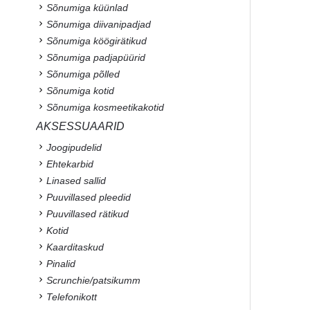
Sõnumiga küünlad
Sõnumiga diivanipadjad
Sõnumiga köögirätikud
Sõnumiga padjapüürid
Sõnumiga põlled
Sõnumiga kotid
Sõnumiga kosmeetikakotid
AKSESSUAARID
Joogipudelid
Ehtekarbid
Linased sallid
Puuvillased pleedid
Puuvillased rätikud
Kotid
Kaarditaskud
Pinalid
Scrunchie/patsikumm
Telefonikott