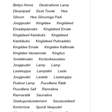
Bettys Home
Deokratiivne Lamp
Diivanipadi
Eesti Toode
Hea
Sõnum
Hea Sõnumiga Padi
Joogipudel
Kingiidee
Kingiideed
Emadepäevaks
Kingiideed Emale
Kingiideed Katsikuks
Kingiideed
Katskikuks
Kingiideed Pulmadeks
Kingiidee Emale
Kingiidee Kallimale
Kingiidee Vanaemale
Kingitus
Soolaleivaks
Korduvkasutatav
Joogipudel
Lamp
Lamp
Lastetuppa
Lamptäht
Laste
Joogipudel
Lastele
Lastetuppa
Puidust Lamp
Puuvillane Rätik
Puuvillane Sall
Rannalina
Rannarätik
Saunalina
Sisekujunduselement
Sisustusideed
Kontorisse
Spordi Veepudel