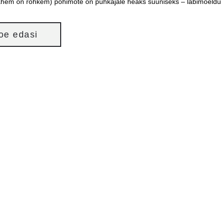
vähem on rohkem) põhimõte on puhkajale heaks suuniseks – läbimõeldu
loe edasi