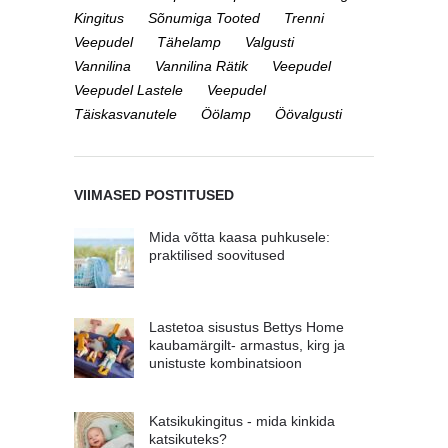
Kingitus
Sõnumiga Tooted
Trenni
Veepudel
Tähelamp
Valgusti
Vannilina
Vannilina Rätik
Veepudel
Veepudel Lastele
Veepudel
Täiskasvanutele
Öölamp
Öövalgusti
VIIMASED POSTITUSED
Mida võtta kaasa puhkusele:
praktilised soovitused
Lastetoa sisustus Bettys Home
kaubamärgilt- armastus, kirg ja
unistuste kombinatsioon
Katsikukingitus - mida kinkida
katsikuteks?