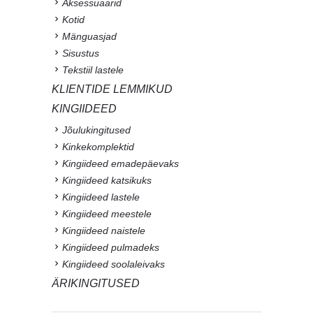
Aksessuaarid
Kotid
Mänguasjad
Sisustus
Tekstiil lastele
KLIENTIDE LEMMIKUD
KINGIIDEED
Jõulukingitused
Kinkekomplektid
Kingiideed emadepäevaks
Kingiideed katsikuks
Kingiideed lastele
Kingiideed meestele
Kingiideed naistele
Kingiideed pulmadeks
Kingiideed soolaleivaks
ÄRIKINGITUSED