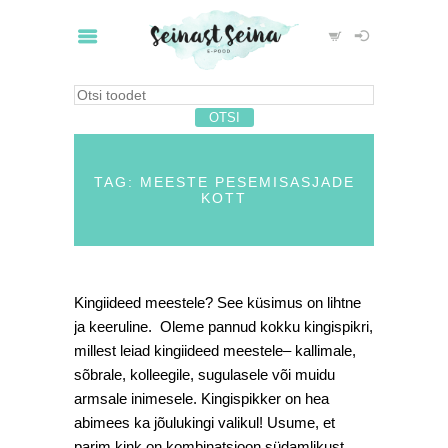
TAG: MEESTE PESEMISASJADE
KOTT
Kingiideed meestele? See küsimus on lihtne
ja keeruline. Oleme pannud kokku kingispikri,
millest leiad kingiideed meestele– kallimale,
sõbrale, kolleegile, sugulasele või muidu
armsale inimesele. Kingispikker on hea
abimees ka jõulukingi valikul! Usume, et
parim kink on kombinatsioon südamlikust