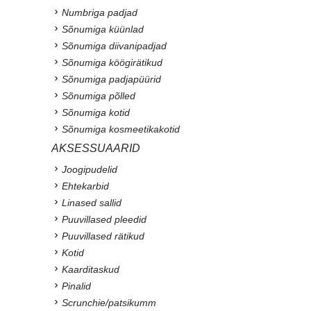
Numbriga padjad
Sõnumiga küünlad
Sõnumiga diivanipadjad
Sõnumiga köögirätikud
Sõnumiga padjapüürid
Sõnumiga põlled
Sõnumiga kotid
Sõnumiga kosmeetikakotid
AKSESSUAARID
Joogipudelid
Ehtekarbid
Linased sallid
Puuvillased pleedid
Puuvillased rätikud
Kotid
Kaarditaskud
Pinalid
Scrunchie/patsikumm