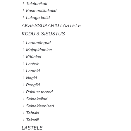
Telefonikott
Kosmeetikakotid
Lukuga kotid
AKSESSUAARID LASTELE
KODU & SISUSTUS
Lauamängud
Majapidamine
Küünlad
Lastele
Lambid
Nagid
Peeglid
Puidust tooted
Seinakellad
Seinakleebised
Tahvlid
Tekstiil
LASTELE