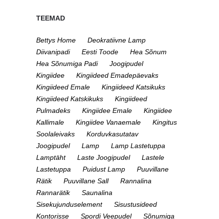
TEEMAD
Bettys Home
Deokratiivne Lamp
Diivanipadi
Eesti Toode
Hea Sõnum
Hea Sõnumiga Padi
Joogipudel
Kingiidee
Kingiideed Emadepäevaks
Kingiideed Emale
Kingiideed Katsikuks
Kingiideed Katskikuks
Kingiideed
Pulmadeks
Kingiidee Emale
Kingiidee
Kallimale
Kingiidee Vanaemale
Kingitus
Soolaleivaks
Korduvkasutatav
Joogipudel
Lamp
Lamp Lastetuppa
Lamptäht
Laste Joogipudel
Lastele
Lastetuppa
Puidust Lamp
Puuvillane
Rätik
Puuvillane Sall
Rannalina
Rannarätik
Saunalina
Sisekujunduselement
Sisustusideed
Kontorisse
Spordi Veepudel
Sõnumiga