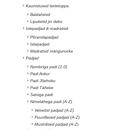
Kaunistused lastetuppa
Baldahiinid
Lipuketid jm deko
Istepadjad & madratsid
Põrandapadjad
Istepadjad
Madratsid mängunurka
Padjad
Numbriga padi (1-0)
Padi Ankur
Padi Jõehobu
Padi Täheke
Satsiga padi
Nimetähega padi (A-Z)
Velvetist padjad (A-Z)
Puuvillased padjad (A-Z)
Mustrilised padjad (A-Z)