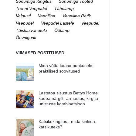
Sõnumiga Kingitus
Sõnumiga Tooted
Trenni Veepudel
Tähelamp
Valgusti
Vannilina
Vannilina Rätik
Veepudel
Veepudel Lastele
Veepudel
Täiskasvanutele
Öölamp
Öövalgusti
VIIMASED POSTITUSED
Mida võtta kaasa puhkusele:
praktilised soovitused
Lastetoa sisustus Bettys Home
kaubamärgilt- armastus, kirg ja
unistuste kombinatsioon
Katsikukingitus - mida kinkida
katsikuteks?