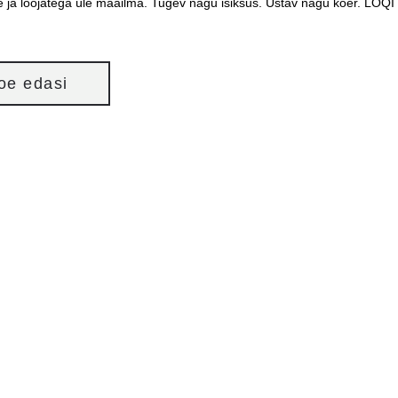
e ja loojatega üle maailma. Tugev nagu isiksus. Ustav nagu koer. LOQI
loe edasi