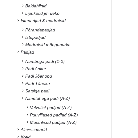
Baldahiinid
Lipuketid jm deko
Istepadjad & madratsid
Põrandapadjad
Istepadjad
Madratsid mängunurka
Padjad
Numbriga padi (1-0)
Padi Ankur
Padi Jõehobu
Padi Täheke
Satsiga padi
Nimetähega padi (A-Z)
Velvetist padjad (A-Z)
Puuvillased padjad (A-Z)
Mustrilised padjad (A-Z)
Aksessuaarid
Kotid