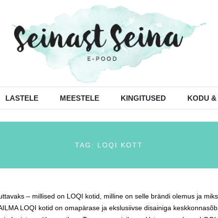
LASTELE
MEESTELE
KINGITUSED
KODU &
TAG: LOQI KOTT
ttavaks – millised on LOQI kotid, milline on selle brändi olemus 
LMA LOQI kotid on omapärase ja ekslusiivse disainiga keskkonnasõbrali