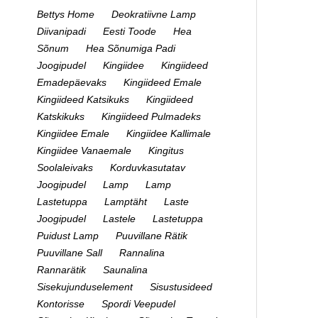
Bettys Home
Deokratiivne Lamp
Diivanipadi
Eesti Toode
Hea
Sõnum
Hea Sõnumiga Padi
Joogipudel
Kingiidee
Kingiideed
Emadepäevaks
Kingiideed Emale
Kingiideed Katsikuks
Kingiideed
Katskikuks
Kingiideed Pulmadeks
Kingiidee Emale
Kingiidee Kallimale
Kingiidee Vanaemale
Kingitus
Soolaleivaks
Korduvkasutatav
Joogipudel
Lamp
Lamp
Lastetuppa
Lamptäht
Laste
Joogipudel
Lastele
Lastetuppa
Puidust Lamp
Puuvillane Rätik
Puuvillane Sall
Rannalina
Rannarätik
Saunalina
Sisekujunduselement
Sisustusideed
Kontorisse
Spordi Veepudel