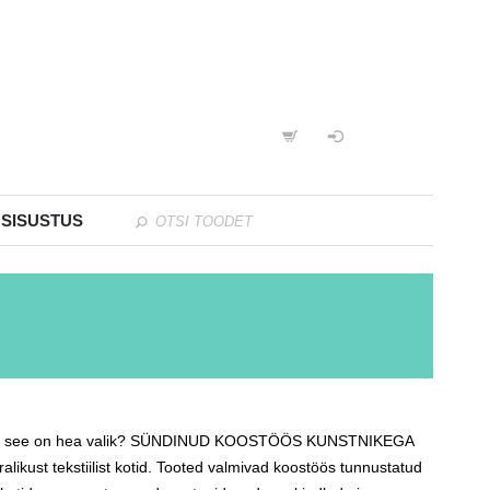
 SISUSTUS
ja miks see on hea valik? SÜNDINUD KOOSTÖÖS KUNSTNIKEGA
kust tekstiilist kotid. Tooted valmivad koostöös tunnustatud