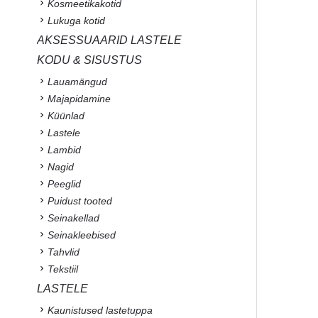
Kosmeetikakotid
Lukuga kotid
AKSESSUAARID LASTELE
KODU & SISUSTUS
Lauamängud
Majapidamine
Küünlad
Lastele
Lambid
Nagid
Peeglid
Puidust tooted
Seinakellad
Seinakleebised
Tahvlid
Tekstiil
LASTELE
Kaunistused lastetuppa