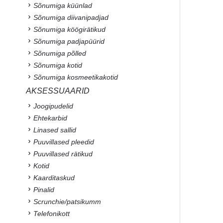
Sõnumiga küünlad
Sõnumiga diivanipadjad
Sõnumiga köögirätikud
Sõnumiga padjapüürid
Sõnumiga põlled
Sõnumiga kotid
Sõnumiga kosmeetikakotid
AKSESSUAARID
Joogipudelid
Ehtekarbid
Linased sallid
Puuvillased pleedid
Puuvillased rätikud
Kotid
Kaarditaskud
Pinalid
Scrunchie/patsikumm
Telefonikott