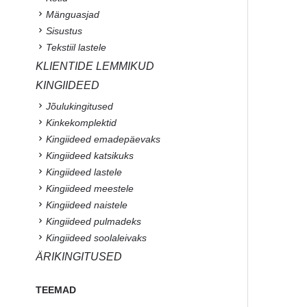
Mänguasjad
Sisustus
Tekstiil lastele
KLIENTIDE LEMMIKUD
KINGIIDEED
Jõulukingitused
Kinkekomplektid
Kingiideed emadepäevaks
Kingiideed katsikuks
Kingiideed lastele
Kingiideed meestele
Kingiideed naistele
Kingiideed pulmadeks
Kingiideed soolaleivaks
ÄRIKINGITUSED
TEEMAD