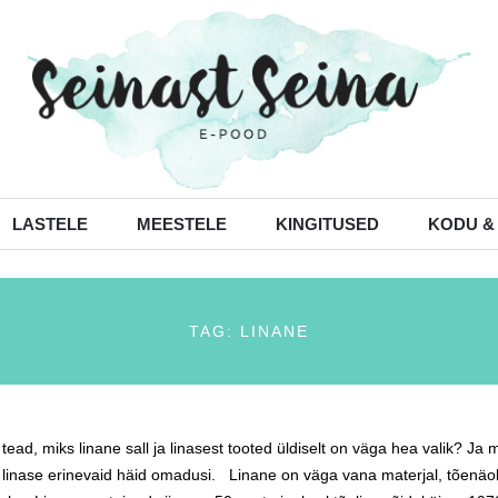
LASTELE
MEESTELE
KINGITUSED
KODU &
TAG: LINANE
tead, miks linane sall ja linasest tooted üldiselt on väga hea valik? Ja
 linase erinevaid häid omadusi. Linane on väga vana materjal, tõenäoli