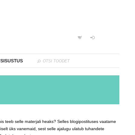
 SISUSTUS
 mis teeb selle materjali heaks? Selles blogipostituses vaatame
selt üks vanemaid, sest selle ajalugu ulatub tuhandete