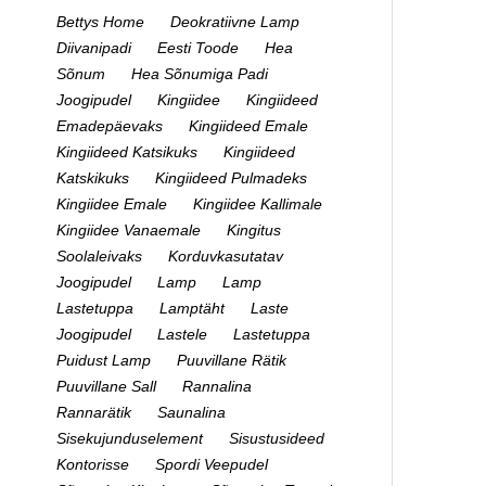
Bettys Home
Deokratiivne Lamp
Diivanipadi
Eesti Toode
Hea
Sõnum
Hea Sõnumiga Padi
Joogipudel
Kingiidee
Kingiideed
Emadepäevaks
Kingiideed Emale
Kingiideed Katsikuks
Kingiideed
Katskikuks
Kingiideed Pulmadeks
Kingiidee Emale
Kingiidee Kallimale
Kingiidee Vanaemale
Kingitus
Soolaleivaks
Korduvkasutatav
Joogipudel
Lamp
Lamp
Lastetuppa
Lamptäht
Laste
Joogipudel
Lastele
Lastetuppa
Puidust Lamp
Puuvillane Rätik
Puuvillane Sall
Rannalina
Rannarätik
Saunalina
Sisekujunduselement
Sisustusideed
Kontorisse
Spordi Veepudel