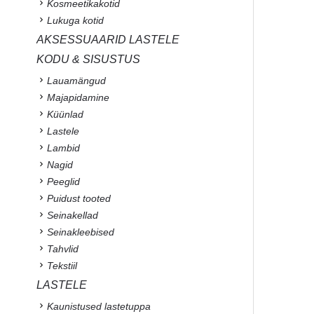
Kosmeetikakotid
Lukuga kotid
AKSESSUAARID LASTELE
KODU & SISUSTUS
Lauamängud
Majapidamine
Küünlad
Lastele
Lambid
Nagid
Peeglid
Puidust tooted
Seinakellad
Seinakleebised
Tahvlid
Tekstiil
LASTELE
Kaunistused lastetuppa