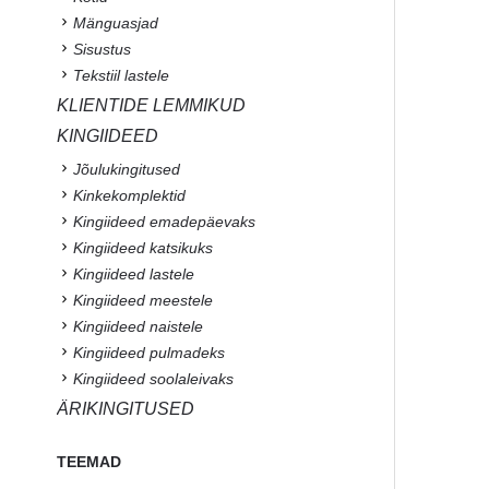
Mänguasjad
Sisustus
Tekstiil lastele
KLIENTIDE LEMMIKUD
KINGIIDEED
Jõulukingitused
Kinkekomplektid
Kingiideed emadepäevaks
Kingiideed katsikuks
Kingiideed lastele
Kingiideed meestele
Kingiideed naistele
Kingiideed pulmadeks
Kingiideed soolaleivaks
ÄRIKINGITUSED
TEEMAD