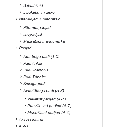
Baldahiinid
Lipuketid jm deko
Istepadjad & madratsid
Põrandapadjad
Istepadjad
Madratsid mängunurka
Padjad
Numbriga padi (1-0)
Padi Ankur
Padi Jõehobu
Padi Täheke
Satsiga padi
Nimetähega padi (A-Z)
Velvetist padjad (A-Z)
Puuvillased padjad (A-Z)
Mustrilised padjad (A-Z)
Aksessuaarid
Kotid