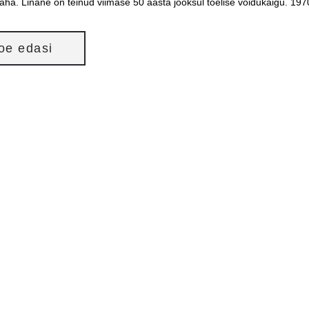
taha. Linane on teinud viimase 50 aasta jooksul tõelise võidukäigu. 1
loe edasi