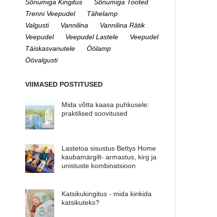
Sõnumiga Kingitus
Sõnumiga Tooted
Trenni Veepudel
Tähelamp
Valgusti
Vannilina
Vannilina Rätik
Veepudel
Veepudel Lastele
Veepudel
Täiskasvanutele
Öölamp
Öövalgusti
VIIMASED POSTITUSED
Mida võtta kaasa puhkusele:
praktilised soovitused
Lastetoa sisustus Bettys Home
kaubamärgilt- armastus, kirg ja
unistuste kombinatsioon
Katsikukingitus - mida kinkida
katsikuteks?