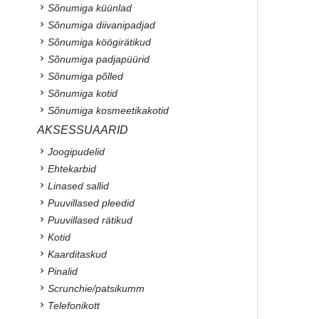
Sõnumiga küünlad
Sõnumiga diivanipadjad
Sõnumiga köögirätikud
Sõnumiga padjapüürid
Sõnumiga põlled
Sõnumiga kotid
Sõnumiga kosmeetikakotid
AKSESSUAARID
Joogipudelid
Ehtekarbid
Linased sallid
Puuvillased pleedid
Puuvillased rätikud
Kotid
Kaarditaskud
Pinalid
Scrunchie/patsikumm
Telefonikott