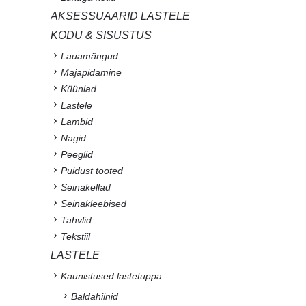
AKSESSUAARID LASTELE
KODU & SISUSTUS
Lauamängud
Majapidamine
Küünlad
Lastele
Lambid
Nagid
Peeglid
Puidust tooted
Seinakellad
Seinakleebised
Tahvlid
Tekstiil
LASTELE
Kaunistused lastetuppa
Baldahiinid