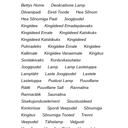
Bettys Home
Deokratiivne Lamp
Diivanipadi
Eesti Toode
Hea Sõnum
Hea Sõnumiga Padi
Joogipudel
Kingiidee
Kingiideed Emadepäevaks
Kingiideed Emale
Kingiideed Katsikuks
Kingiideed Katskikuks
Kingiideed
Pulmadeks
Kingiidee Emale
Kingiidee
Kallimale
Kingiidee Vanaemale
Kingitus
Soolaleivaks
Korduvkasutatav
Joogipudel
Lamp
Lamp Lastetuppa
Lamptäht
Laste Joogipudel
Lastele
Lastetuppa
Puidust Lamp
Puuvillane
Rätik
Puuvillane Sall
Rannalina
Rannarätik
Saunalina
Sisekujunduselement
Sisustusideed
Kontorisse
Spordi Veepudel
Sõnumiga
Kingitus
Sõnumiga Tooted
Trenni
Veepudel
Tähelamp
Valgusti