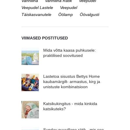
Vannilina
Vannilina Rätik
Veepudel
Veepudel Lastele
Veepudel
Täiskasvanutele
Öölamp
Öövalgusti
VIIMASED POSTITUSED
Mida võtta kaasa puhkusele:
praktilised soovitused
Lastetoa sisustus Bettys Home
kaubamärgilt- armastus, kirg ja
unistuste kombinatsioon
Katsikukingitus - mida kinkida
katsikuteks?
Sunday puuvillane rätik - mis see