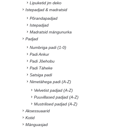
Lipuketid jm deko
Istepadjad & madratsid
Põrandapadjad
Istepadjad
Madratsid mängunurka
Padjad
Numbriga padi (1-0)
Padi Ankur
Padi Jõehobu
Padi Täheke
Satsiga padi
Nimetähega padi (A-Z)
Velvetist padjad (A-Z)
Puuvillased padjad (A-Z)
Mustrilised padjad (A-Z)
Aksessuaarid
Kotid
Mänguasjad