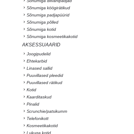
Sõnumiga diivanipadjad
Sõnumiga köögirätikud
Sõnumiga padjapüürid
Sõnumiga põlled
Sõnumiga kotid
Sõnumiga kosmeetikakotid
AKSESSUAARID
Joogipudelid
Ehtekarbid
Linased sallid
Puuvillased pleedid
Puuvillased rätikud
Kotid
Kaarditaskud
Pinalid
Scrunchie/patsikumm
Telefonikott
Kosmeetikakotid
Lukuga kotid