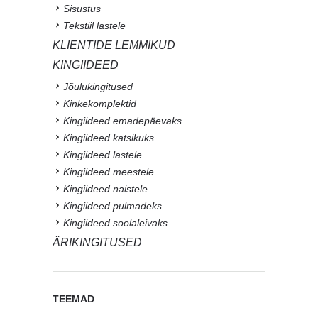
Sisustus
Tekstiil lastele
KLIENTIDE LEMMIKUD
KINGIIDEED
Jõulukingitused
Kinkekomplektid
Kingiideed emadepäevaks
Kingiideed katsikuks
Kingiideed lastele
Kingiideed meestele
Kingiideed naistele
Kingiideed pulmadeks
Kingiideed soolaleivaks
ÄRIKINGITUSED
TEEMAD