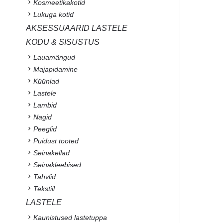
Kosmeetikakotid
Lukuga kotid
AKSESSUAARID LASTELE
KODU & SISUSTUS
Lauamängud
Majapidamine
Küünlad
Lastele
Lambid
Nagid
Peeglid
Puidust tooted
Seinakellad
Seinakleebised
Tahvlid
Tekstiil
LASTELE
Kaunistused lastetuppa