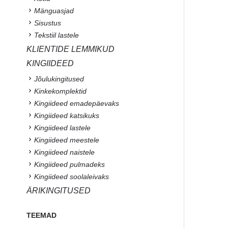
Mänguasjad
Sisustus
Tekstiil lastele
KLIENTIDE LEMMIKUD
KINGIIDEED
Jõulukingitused
Kinkekomplektid
Kingiideed emadepäevaks
Kingiideed katsikuks
Kingiideed lastele
Kingiideed meestele
Kingiideed naistele
Kingiideed pulmadeks
Kingiideed soolaleivaks
ÄRIKINGITUSED
TEEMAD