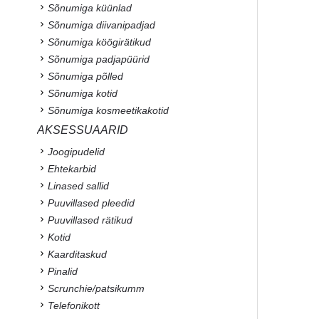
Sõnumiga küünlad
Sõnumiga diivanipadjad
Sõnumiga köögirätikud
Sõnumiga padjapüürid
Sõnumiga põlled
Sõnumiga kotid
Sõnumiga kosmeetikakotid
AKSESSUAARID
Joogipudelid
Ehtekarbid
Linased sallid
Puuvillased pleedid
Puuvillased rätikud
Kotid
Kaarditaskud
Pinalid
Scrunchie/patsikumm
Telefonikott