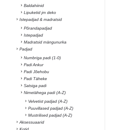
Baldahiinid
Lipuketid jm deko
Istepadjad & madratsid
Põrandapadjad
Istepadjad
Madratsid mängunurka
Padjad
Numbriga padi (1-0)
Padi Ankur
Padi Jõehobu
Padi Täheke
Satsiga padi
Nimetähega padi (A-Z)
Velvetist padjad (A-Z)
Puuvillased padjad (A-Z)
Mustrilised padjad (A-Z)
Aksessuaarid
Kotid