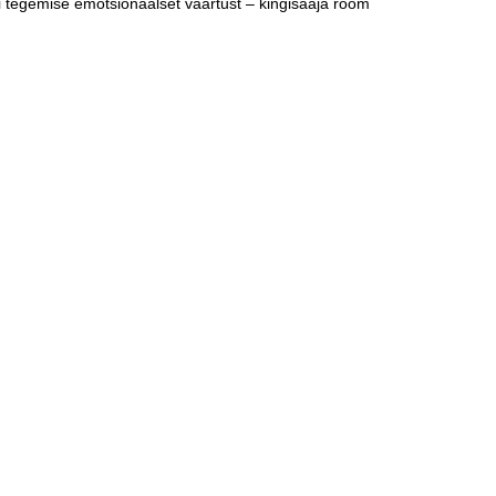
ngi tegemise emotsionaalset väärtust – kingisaaja rõõm