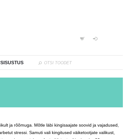
 SISUSTUS
likult ja rõõmuga. Mõtle läbi kingisaajate soovid ja vajadused,
betut stressi. Samuti vali kingitused väiketootjate valikust,