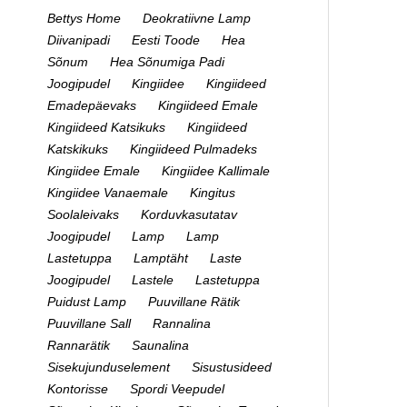
Bettys Home
Deokratiivne Lamp
Diivanipadi
Eesti Toode
Hea
Sõnum
Hea Sõnumiga Padi
Joogipudel
Kingiidee
Kingiideed
Emadepäevaks
Kingiideed Emale
Kingiideed Katsikuks
Kingiideed
Katskikuks
Kingiideed Pulmadeks
Kingiidee Emale
Kingiidee Kallimale
Kingiidee Vanaemale
Kingitus
Soolaleivaks
Korduvkasutatav
Joogipudel
Lamp
Lamp
Lastetuppa
Lamptäht
Laste
Joogipudel
Lastele
Lastetuppa
Puidust Lamp
Puuvillane Rätik
Puuvillane Sall
Rannalina
Rannarätik
Saunalina
Sisekujunduselement
Sisustusideed
Kontorisse
Spordi Veepudel