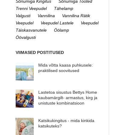
Sõnumiga Kingitus
Sõnumiga Tooted
Trenni Veepudel
Tähelamp
Valgusti
Vannilina
Vannilina Rätik
Veepudel
Veepudel Lastele
Veepudel
Täiskasvanutele
Öölamp
Öövalgusti
VIIMASED POSTITUSED
Mida võtta kaasa puhkusele:
praktilised soovitused
Lastetoa sisustus Bettys Home
kaubamärgilt- armastus, kirg ja
unistuste kombinatsioon
Katsikukingitus - mida kinkida
katsikuteks?