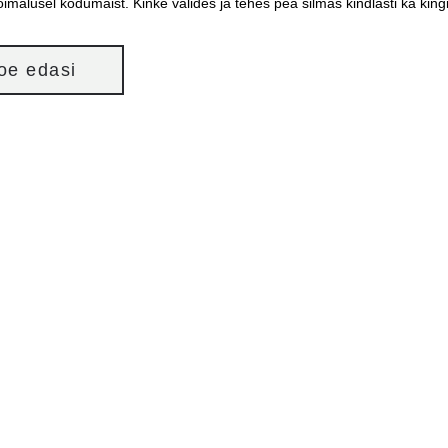
võimalusel kodumaist. Kinke valides ja tehes pea silmas kindlasti ka ki
loe edasi