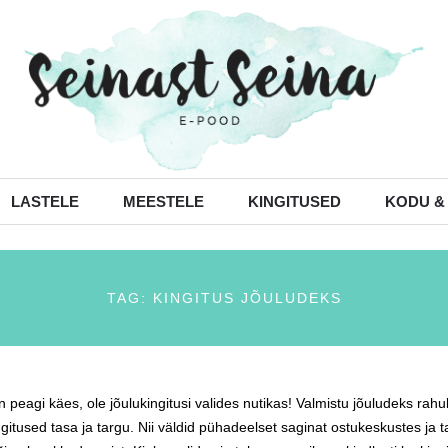
LASTELE
MEESTELE
KINGITUSED
KODU &
TAG: KINGITUS JÕULUDEKS
 peagi käes, ole jõulukingitusi valides nutikas! Valmistu jõuludeks rahu
gitused tasa ja targu. Nii väldid pühadeelset saginat ostukeskustes ja tar