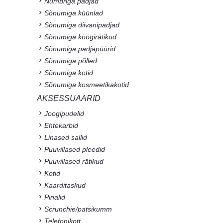
Numbriga padjad
Sõnumiga küünlad
Sõnumiga diivanipadjad
Sõnumiga köögirätikud
Sõnumiga padjapüürid
Sõnumiga põlled
Sõnumiga kotid
Sõnumiga kosmeetikakotid
AKSESSUAARID
Joogipudelid
Ehtekarbid
Linased sallid
Puuvillased pleedid
Puuvillased rätikud
Kotid
Kaarditaskud
Pinalid
Scrunchie/patsikumm
Telefonikott