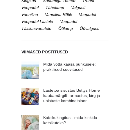
Kingitus
Sõnumiga Tooted
Trenni
Veepudel
Tähelamp
Valgusti
Vannilina
Vannilina Rätik
Veepudel
Veepudel Lastele
Veepudel
Täiskasvanutele
Öölamp
Öövalgusti
VIIMASED POSTITUSED
Mida võtta kaasa puhkusele:
praktilised soovitused
Lastetoa sisustus Bettys Home
kaubamärgilt- armastus, kirg ja
unistuste kombinatsioon
Katsikukingitus - mida kinkida
katsikuteks?