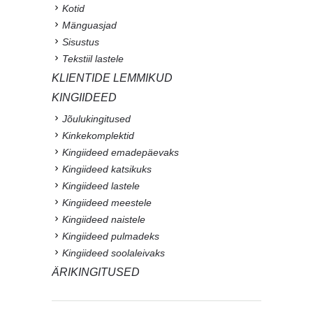
Kotid
Mänguasjad
Sisustus
Tekstiil lastele
KLIENTIDE LEMMIKUD
KINGIIDEED
Jõulukingitused
Kinkekomplektid
Kingiideed emadepäevaks
Kingiideed katsikuks
Kingiideed lastele
Kingiideed meestele
Kingiideed naistele
Kingiideed pulmadeks
Kingiideed soolaleivaks
ÄRIKINGITUSED