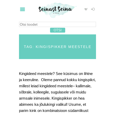
TAG: KINGISPIKKER MEESTELE
Kingiideed meestele? See küsimus on lihtne
ja keeruline. Oleme pannud kokku kingispikri,
millest leiad kingiideed meestele– kallimale,
sõbrale, kolleegile, sugulasele või muidu
armsale inimesele. Kingispikker on hea
abimees ka jõulukingi valikul! Usume, et
parim kink on kombinatsioon südamlikust