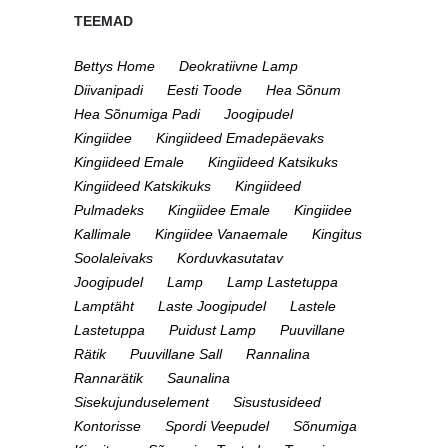
TEEMAD
Bettys Home
Deokratiivne Lamp
Diivanipadi
Eesti Toode
Hea Sõnum
Hea Sõnumiga Padi
Joogipudel
Kingiidee
Kingiideed Emadepäevaks
Kingiideed Emale
Kingiideed Katsikuks
Kingiideed Katskikuks
Kingiideed
Pulmadeks
Kingiidee Emale
Kingiidee
Kallimale
Kingiidee Vanaemale
Kingitus
Soolaleivaks
Korduvkasutatav
Joogipudel
Lamp
Lamp Lastetuppa
Lamptäht
Laste Joogipudel
Lastele
Lastetuppa
Puidust Lamp
Puuvillane
Rätik
Puuvillane Sall
Rannalina
Rannarätik
Saunalina
Sisekujunduselement
Sisustusideed
Kontorisse
Spordi Veepudel
Sõnumiga