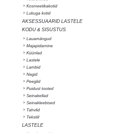
Kosmeetikakotid
Lukuga kotid
AKSESSUAARID LASTELE
KODU & SISUSTUS
Lauamängud
Majapidamine
Küünlad
Lastele
Lambid
Nagid
Peeglid
Puidust tooted
Seinakellad
Seinakleebised
Tahvlid
Tekstiil
LASTELE