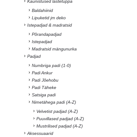
Kaunistused lastetuppa
Baldahiinid
Lipuketid jm deko
Istepadjad & madratsid
Põrandapadjad
Istepadjad
Madratsid mängunurka
Padjad
Numbriga padi (1-0)
Padi Ankur
Padi Jõehobu
Padi Täheke
Satsiga padi
Nimetähega padi (A-Z)
Velvetist padjad (A-Z)
Puuvillased padjad (A-Z)
Mustrilised padjad (A-Z)
Aksessuaarid