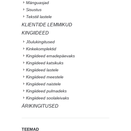
Mänguasjad
Sisustus
Tekstiil lastele
KLIENTIDE LEMMIKUD
KINGIIDEED
Jõulukingitused
Kinkekomplektid
Kingiideed emadepäevaks
Kingiideed katsikuks
Kingiideed lastele
Kingiideed meestele
Kingiideed naistele
Kingiideed pulmadeks
Kingiideed soolaleivaks
ÄRIKINGITUSED
TEEMAD