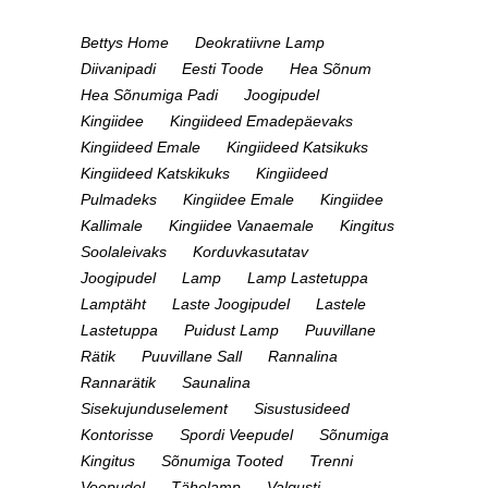
Bettys Home
Deokratiivne Lamp
Diivanipadi
Eesti Toode
Hea Sõnum
Hea Sõnumiga Padi
Joogipudel
Kingiidee
Kingiideed Emadepäevaks
Kingiideed Emale
Kingiideed Katsikuks
Kingiideed Katskikuks
Kingiideed
Pulmadeks
Kingiidee Emale
Kingiidee
Kallimale
Kingiidee Vanaemale
Kingitus
Soolaleivaks
Korduvkasutatav
Joogipudel
Lamp
Lamp Lastetuppa
Lamptäht
Laste Joogipudel
Lastele
Lastetuppa
Puidust Lamp
Puuvillane
Rätik
Puuvillane Sall
Rannalina
Rannarätik
Saunalina
Sisekujunduselement
Sisustusideed
Kontorisse
Spordi Veepudel
Sõnumiga
Kingitus
Sõnumiga Tooted
Trenni
Veepudel
Tähelamp
Valgusti