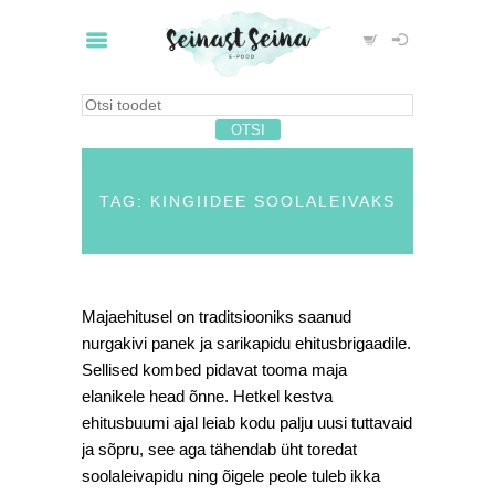
TAG: KINGIIDEE SOOLALEIVAKS
Majaehitusel on traditsiooniks saanud
nurgakivi panek ja sarikapidu ehitusbrigaadile.
Sellised kombed pidavat tooma maja
elanikele head õnne. Hetkel kestva
ehitusbuumi ajal leiab kodu palju uusi tuttavaid
ja sõpru, see aga tähendab üht toredat
soolaleivapidu ning õigele peole tuleb ikka