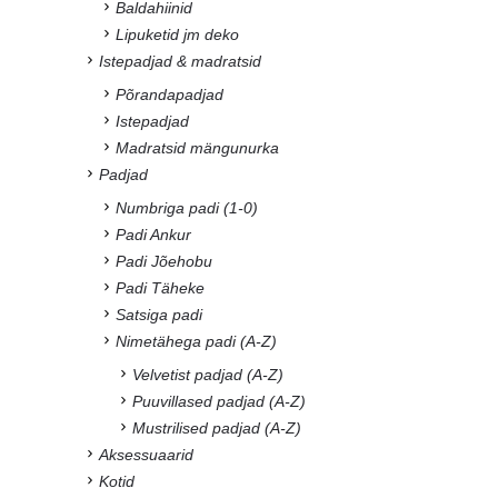
Baldahiinid
Lipuketid jm deko
Istepadjad & madratsid
Põrandapadjad
Istepadjad
Madratsid mängunurka
Padjad
Numbriga padi (1-0)
Padi Ankur
Padi Jõehobu
Padi Täheke
Satsiga padi
Nimetähega padi (A-Z)
Velvetist padjad (A-Z)
Puuvillased padjad (A-Z)
Mustrilised padjad (A-Z)
Aksessuaarid
Kotid