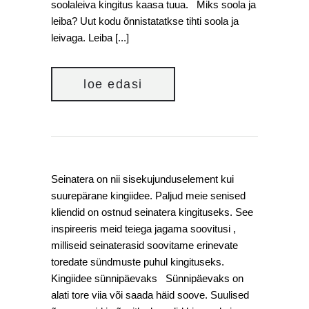
soolaleiva kingitus kaasa tuua. Miks soola ja
leiba? Uut kodu õnnistatatkse tihti soola ja
leivaga. Leiba [...]
loe edasi
Seinatera on nii sisekujunduselement kui
suurepärane kingiidee. Paljud meie senised
kliendid on ostnud seinatera kingituseks. See
inspireeris meid teiega jagama soovitusi ,
milliseid seinaterasid soovitame erinevate
toredate sündmuste puhul kingituseks.
Kingiidee sünnipäevaks Sünnipäevaks on
alati tore viia või saada häid soove. Suulised