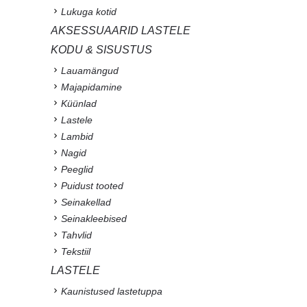
Lukuga kotid
AKSESSUAARID LASTELE
KODU & SISUSTUS
Lauamängud
Majapidamine
Küünlad
Lastele
Lambid
Nagid
Peeglid
Puidust tooted
Seinakellad
Seinakleebised
Tahvlid
Tekstiil
LASTELE
Kaunistused lastetuppa