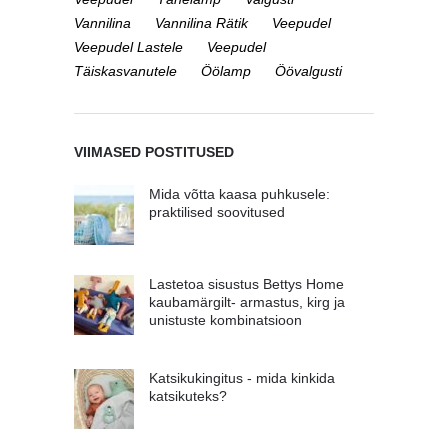
Vannilina
Vannilina Rätik
Veepudel
Veepudel Lastele
Veepudel
Täiskasvanutele
Öölamp
Öövalgusti
VIIMASED POSTITUSED
Mida võtta kaasa puhkusele:
praktilised soovitused
Lastetoa sisustus Bettys Home
kaubamärgilt- armastus, kirg ja
unistuste kombinatsioon
Katsikukingitus - mida kinkida
katsikuteks?