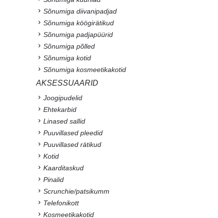
Sõnumiga diivanipadjad
Sõnumiga köögirätikud
Sõnumiga padjapüürid
Sõnumiga põlled
Sõnumiga kotid
Sõnumiga kosmeetikakotid
AKSESSUAARID
Joogipudelid
Ehtekarbid
Linased sallid
Puuvillased pleedid
Puuvillased rätikud
Kotid
Kaarditaskud
Pinalid
Scrunchie/patsikumm
Telefonikott
Kosmeetikakotid