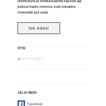
õnnesoovid ja õnnitluskaardid kipuvad aja
jooksul kaotsi minema, kuid seinatera
meenutab just seda
loe edasi
OTSI
JÄLGI MEID
Facebook