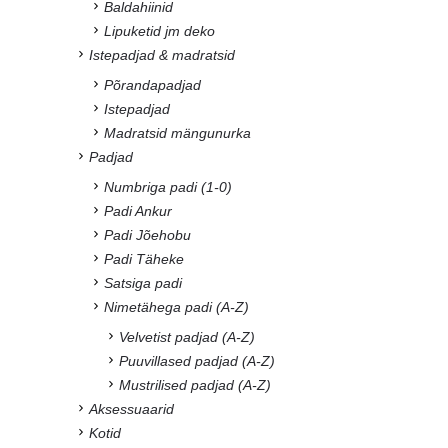
Baldahiinid
Lipuketid jm deko
Istepadjad & madratsid
Põrandapadjad
Istepadjad
Madratsid mängunurka
Padjad
Numbriga padi (1-0)
Padi Ankur
Padi Jõehobu
Padi Täheke
Satsiga padi
Nimetähega padi (A-Z)
Velvetist padjad (A-Z)
Puuvillased padjad (A-Z)
Mustrilised padjad (A-Z)
Aksessuaarid
Kotid