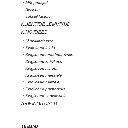
Mänguasjad
Sisustus
Tekstiil lastele
KLIENTIDE LEMMIKUD
KINGIIDEED
Jõulukingitused
Kinkekomplektid
Kingiideed emadepäevaks
Kingiideed katsikuks
Kingiideed lastele
Kingiideed meestele
Kingiideed naistele
Kingiideed pulmadeks
Kingiideed soolaleivaks
ÄRIKINGITUSED
TEEMAD