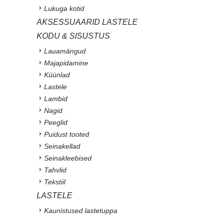
Lukuga kotid
AKSESSUAARID LASTELE
KODU & SISUSTUS
Lauamängud
Majapidamine
Küünlad
Lastele
Lambid
Nagid
Peeglid
Puidust tooted
Seinakellad
Seinakleebised
Tahvlid
Tekstiil
LASTELE
Kaunistused lastetuppa