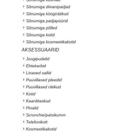
Sõnumiga diivanipadjad
Sõnumiga köögirätikud
Sõnumiga padjapüürid
Sõnumiga põlled
Sõnumiga kotid
Sõnumiga kosmeetikakotid
AKSESSUAARID
Joogipudelid
Ehtekarbid
Linased sallid
Puuvillased pleedid
Puuvillased rätikud
Kotid
Kaarditaskud
Pinalid
Scrunchie/patsikumm
Telefonikott
Kosmeetikakotid