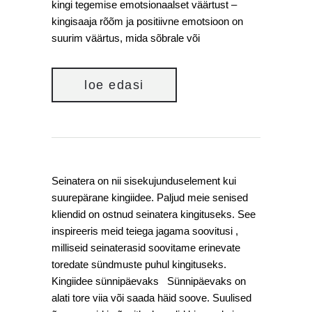
kingi tegemise emotsionaalset väärtust –
kingisaaja rõõm ja positiivne emotsioon on
suurim väärtus, mida sõbrale või
loe edasi
Seinatera on nii sisekujunduselement kui
suurepärane kingiidee. Paljud meie senised
kliendid on ostnud seinatera kingituseks. See
inspireeris meid teiega jagama soovitusi ,
milliseid seinaterasid soovitame erinevate
toredate sündmuste puhul kingituseks.
Kingiidee sünnipäevaks Sünnipäevaks on
alati tore viia või saada häid soove. Suulised