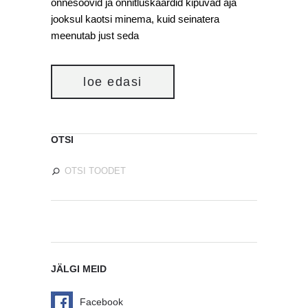
õnnesoovid ja õnnitluskaardid kipuvad aja
jooksul kaotsi minema, kuid seinatera
meenutab just seda
loe edasi
OTSI
JÄLGI MEID
Facebook