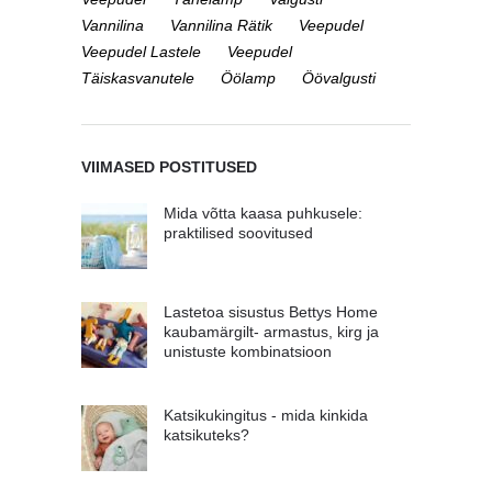
Vannilina
Vannilina Rätik
Veepudel
Veepudel Lastele
Veepudel
Täiskasvanutele
Öölamp
Öövalgusti
VIIMASED POSTITUSED
Mida võtta kaasa puhkusele:
praktilised soovitused
Lastetoa sisustus Bettys Home
kaubamärgilt- armastus, kirg ja
unistuste kombinatsioon
Katsikukingitus - mida kinkida
katsikuteks?