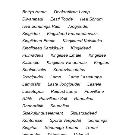
Bettys Home
Deokratiivne Lamp
Diivanipadi
Eesti Toode
Hea Sõnum
Hea Sõnumiga Padi
Joogipudel
Kingiidee
Kingiideed Emadepäevaks
Kingiideed Emale
Kingiideed Katsikuks
Kingiideed Katskikuks
Kingiideed
Pulmadeks
Kingiidee Emale
Kingiidee
Kallimale
Kingiidee Vanaemale
Kingitus
Soolaleivaks
Korduvkasutatav
Joogipudel
Lamp
Lamp Lastetuppa
Lamptäht
Laste Joogipudel
Lastele
Lastetuppa
Puidust Lamp
Puuvillane
Rätik
Puuvillane Sall
Rannalina
Rannarätik
Saunalina
Sisekujunduselement
Sisustusideed
Kontorisse
Spordi Veepudel
Sõnumiga
Kingitus
Sõnumiga Tooted
Trenni
Veepudel
Tähelamp
Valgusti