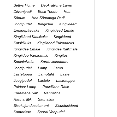
Bettys Home
Deokratiivne Lamp
Diivanipadi
Eesti Toode
Hea
Sõnum
Hea Sõnumiga Padi
Joogipudel
Kingiidee
Kingiideed
Emadepäevaks
Kingiideed Emale
Kingiideed Katsikuks
Kingiideed
Katskikuks
Kingiideed Pulmadeks
Kingiidee Emale
Kingiidee Kallimale
Kingiidee Vanaemale
Kingitus
Soolaleivaks
Korduvkasutatav
Joogipudel
Lamp
Lamp
Lastetuppa
Lamptäht
Laste
Joogipudel
Lastele
Lastetuppa
Puidust Lamp
Puuvillane Rätik
Puuvillane Sall
Rannalina
Rannarätik
Saunalina
Sisekujunduselement
Sisustusideed
Kontorisse
Spordi Veepudel