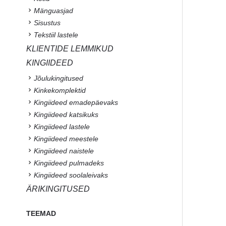
Mänguasjad
Sisustus
Tekstiil lastele
KLIENTIDE LEMMIKUD
KINGIIDEED
Jõulukingitused
Kinkekomplektid
Kingiideed emadepäevaks
Kingiideed katsikuks
Kingiideed lastele
Kingiideed meestele
Kingiideed naistele
Kingiideed pulmadeks
Kingiideed soolaleivaks
ÄRIKINGITUSED
TEEMAD