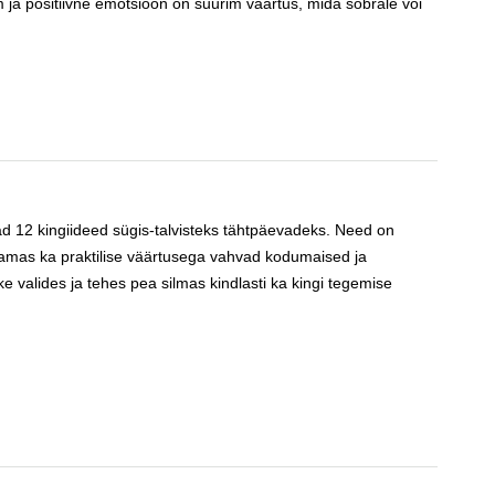
m ja positiivne emotsioon on suurim väärtus, mida sõbrale või
eiad 12 kingiideed sügis-talvisteks tähtpäevadeks. Need on
samas ka praktilise väärtusega vahvad kodumaised ja
ke valides ja tehes pea silmas kindlasti ka kingi tegemise