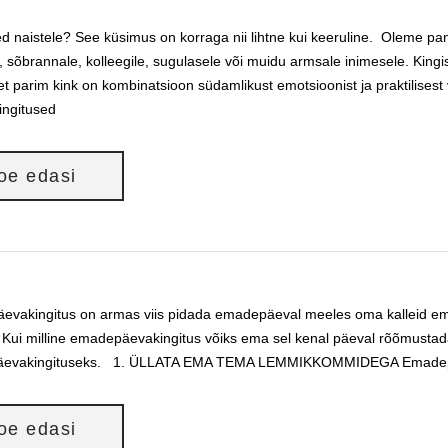
ed naistele? See küsimus on korraga nii lihtne kui keeruline. Oleme pann
e, sõbrannale, kolleegile, sugulasele või muidu armsale inimesele. King
t parim kink on kombinatsioon südamlikust emotsioonist ja praktilisest 
ingitused
loe edasi
vakingitus on armas viis pidada emadepäeval meeles oma kalleid emasi
. Kui milline emadepäevakingitus võiks ema sel kenal päeval rõõmusta
evakingituseks. 1. ÜLLATA EMA TEMA LEMMIKKOMMIDEGA Emadepäevak
loe edasi