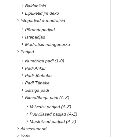
Baldahiinid
Lipuketid jm deko
Istepadjad & madratsid
Põrandapadjad
Istepadjad
Madratsid mängunurka
Padjad
Numbriga padi (1-0)
Padi Ankur
Padi Jõehobu
Padi Täheke
Satsiga padi
Nimetähega padi (A-Z)
Velvetist padjad (A-Z)
Puuvillased padjad (A-Z)
Mustrilised padjad (A-Z)
Aksessuaarid
Kotid