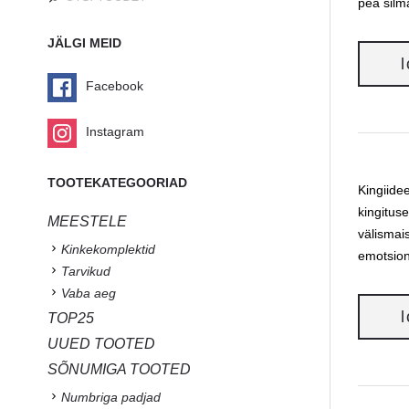
pea silm
JÄLGI MEID
Facebook
Instagram
TOOTEKATEGOORIAD
Kingiide
kingitus
MEESTELE
välismai
Kinkekomplektid
emotsion
Tarvikud
Vaba aeg
TOP25
UUED TOOTED
SÕNUMIGA TOOTED
Numbriga padjad