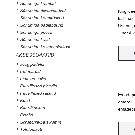
Sõnumiga küünlad
Sõnumiga diivanipadjad
Kingiide
Sõnumiga köögirätikud
kallimal
Sõnumiga padjapüürid
Usume, e
Sõnumiga põlled
– need k
Sõnumiga kotid
Sõnumiga kosmeetikakotid
AKSESSUAARID
Joogipudelid
Ehtekarbid
Linased sallid
Puuvillased pleedid
Puuvillased rätikud
Emadepäe
Kotid
emarolli
Kaarditaskud
emadepä
Pinalid
Scrunchie/patsikumm
Telefonikott