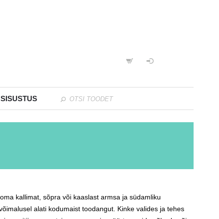
 SISUSTUS
oma kallimat, sõpra või kaaslast armsa ja südamliku
 võimalusel alati kodumaist toodangut. Kinke valides ja tehes