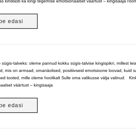
as kindlasti ka kingi tegemise emotsionaalset väärtust – kingisaaja rõõ
loe edasi
e sügis-talveks: oleme pannud kokku sügis-talvise kingispikri, millest l
ed, mis on armsad, omanäolised, positiivseid emotsioone loovad, kuid 
sed tooted, mille oleme hoolikalt Sulle oma valikusse välja valinud. Kin
aalset väärtust – kingisaaja
loe edasi