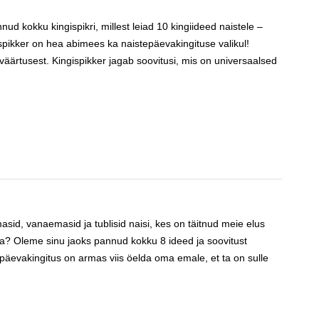
ud kokku kingispikri, millest leiad 10 kingiideed naistele –
ispikker on hea abimees ka naistepäevakingituse valikul!
väärtusest. Kingispikker jagab soovitusi, mis on universaalsed
d, vanaemasid ja tublisid naisi, kes on täitnud meie elus
da? Oleme sinu jaoks pannud kokku 8 ideed ja soovitust
ingitus on armas viis öelda oma emale, et ta on sulle