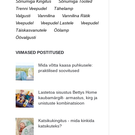
Sõnumiga Kingitus
Sõnumiga Tooted
Trenni Veepudel
Tähelamp
Valgusti
Vannilina
Vannilina Rätik
Veepudel
Veepudel Lastele
Veepudel
Täiskasvanutele
Öölamp
Öövalgusti
VIIMASED POSTITUSED
Mida võtta kaasa puhkusele:
praktilised soovitused
Lastetoa sisustus Bettys Home
kaubamärgilt- armastus, kirg ja
unistuste kombinatsioon
Katsikukingitus - mida kinkida
katsikuteks?