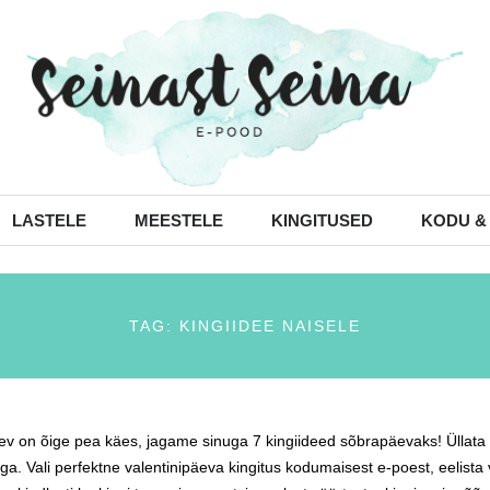
LASTELE
MEESTELE
KINGITUSED
KODU &
TAG: KINGIIDEE NAISELE
v on õige pea käes, jagame sinuga 7 kingiideed sõbrapäevaks! Üllata 
ega. Vali perfektne valentinipäeva kingitus kodumaisest e-poest, eelista