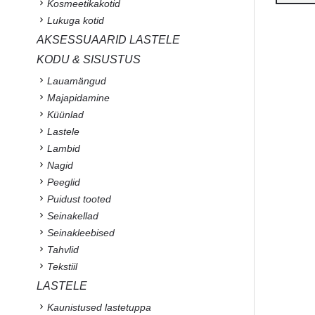
Kosmeetikakotid
Lukuga kotid
AKSESSUAARID LASTELE
KODU & SISUSTUS
Lauamängud
Majapidamine
Küünlad
Lastele
Lambid
Nagid
Peeglid
Puidust tooted
Seinakellad
Seinakleebised
Tahvlid
Tekstiil
LASTELE
Kaunistused lastetuppa