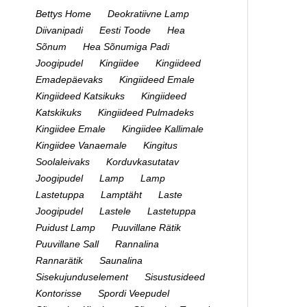
Bettys Home
Deokratiivne Lamp
Diivanipadi
Eesti Toode
Hea
Sõnum
Hea Sõnumiga Padi
Joogipudel
Kingiidee
Kingiideed
Emadepäevaks
Kingiideed Emale
Kingiideed Katsikuks
Kingiideed
Katskikuks
Kingiideed Pulmadeks
Kingiidee Emale
Kingiidee Kallimale
Kingiidee Vanaemale
Kingitus
Soolaleivaks
Korduvkasutatav
Joogipudel
Lamp
Lamp
Lastetuppa
Lamptäht
Laste
Joogipudel
Lastele
Lastetuppa
Puidust Lamp
Puuvillane Rätik
Puuvillane Sall
Rannalina
Rannarätik
Saunalina
Sisekujunduselement
Sisustusideed
Kontorisse
Spordi Veepudel