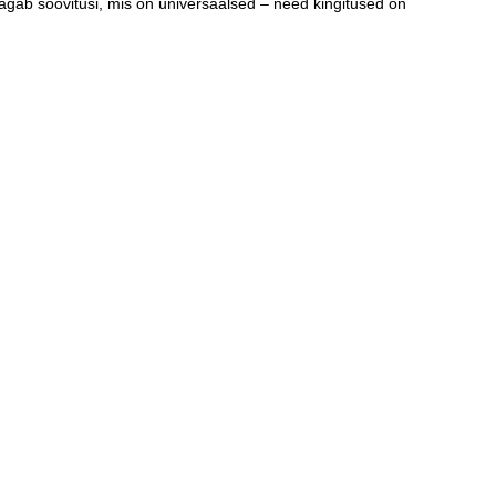
 jagab soovitusi, mis on universaalsed – need kingitused on