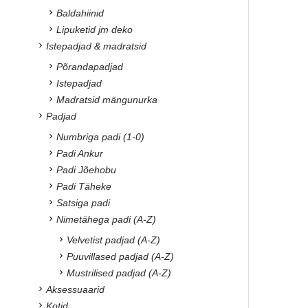
Baldahiinid
Lipuketid jm deko
Istepadjad & madratsid
Põrandapadjad
Istepadjad
Madratsid mängunurka
Padjad
Numbriga padi (1-0)
Padi Ankur
Padi Jõehobu
Padi Täheke
Satsiga padi
Nimetähega padi (A-Z)
Velvetist padjad (A-Z)
Puuvillased padjad (A-Z)
Mustrilised padjad (A-Z)
Aksessuaarid
Kotid