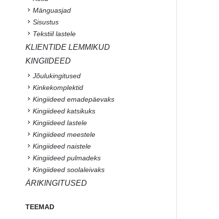
Mänguasjad
Sisustus
Tekstiil lastele
KLIENTIDE LEMMIKUD
KINGIIDEED
Jõulukingitused
Kinkekomplektid
Kingiideed emadepäevaks
Kingiideed katsikuks
Kingiideed lastele
Kingiideed meestele
Kingiideed naistele
Kingiideed pulmadeks
Kingiideed soolaleivaks
ÄRIKINGITUSED
TEEMAD