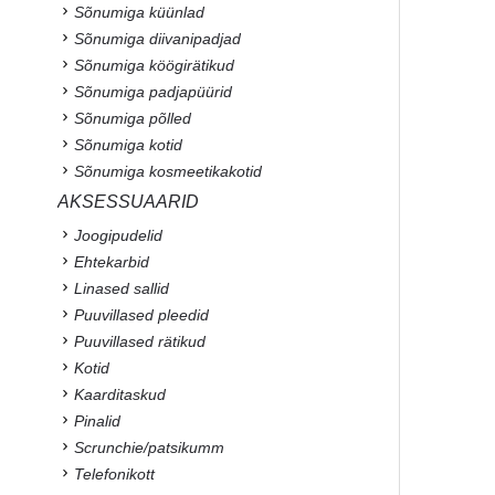
Sõnumiga küünlad
Sõnumiga diivanipadjad
Sõnumiga köögirätikud
Sõnumiga padjapüürid
Sõnumiga põlled
Sõnumiga kotid
Sõnumiga kosmeetikakotid
AKSESSUAARID
Joogipudelid
Ehtekarbid
Linased sallid
Puuvillased pleedid
Puuvillased rätikud
Kotid
Kaarditaskud
Pinalid
Scrunchie/patsikumm
Telefonikott