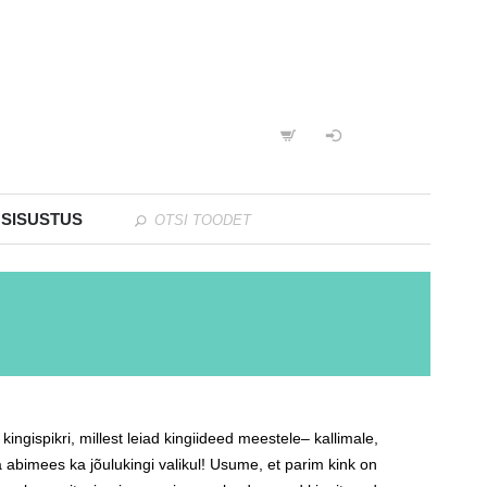
 SISUSTUS
gispikri, millest leiad kingiideed meestele– kallimale,
a abimees ka jõulukingi valikul! Usume, et parim kink on