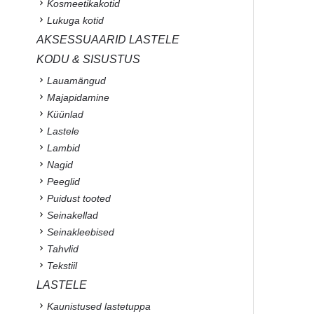
Kosmeetikakotid
Lukuga kotid
AKSESSUAARID LASTELE
KODU & SISUSTUS
Lauamängud
Majapidamine
Küünlad
Lastele
Lambid
Nagid
Peeglid
Puidust tooted
Seinakellad
Seinakleebised
Tahvlid
Tekstiil
LASTELE
Kaunistused lastetuppa