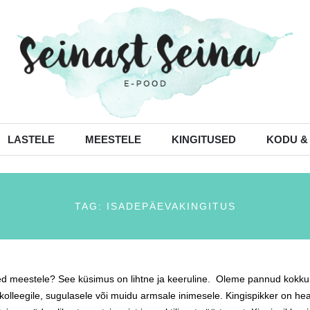
LASTELE
MEESTELE
KINGITUSED
KODU &
TAG: ISADEPÄEVAKINGITUS
ed meestele? See küsimus on lihtne ja keeruline. Oleme pannud kokku kin
 kolleegile, sugulasele või muidu armsale inimesele. Kingispikker on he