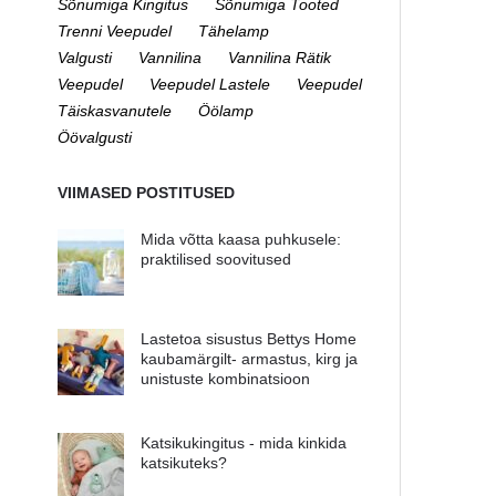
Sõnumiga Kingitus
Sõnumiga Tooted
Trenni Veepudel
Tähelamp
Valgusti
Vannilina
Vannilina Rätik
Veepudel
Veepudel Lastele
Veepudel
Täiskasvanutele
Öölamp
Öövalgusti
VIIMASED POSTITUSED
Mida võtta kaasa puhkusele:
praktilised soovitused
Lastetoa sisustus Bettys Home
kaubamärgilt- armastus, kirg ja
unistuste kombinatsioon
Katsikukingitus - mida kinkida
katsikuteks?