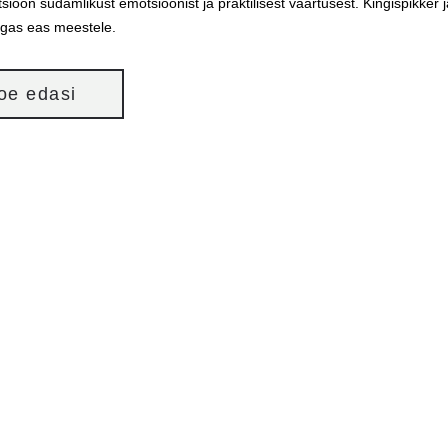
sioon südamlikust emotsioonist ja praktilisest väärtusest. Kingispikker
igas eas meestele.
loe edasi