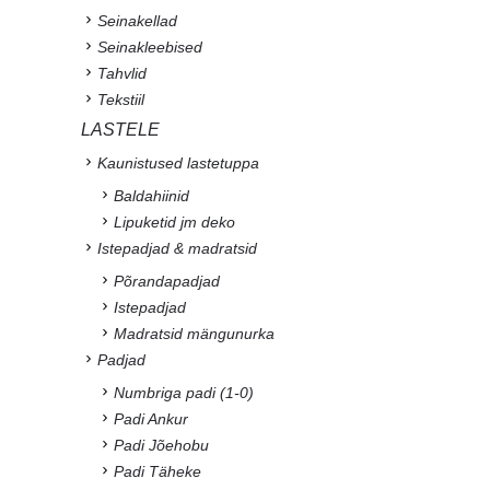
Seinakellad
Seinakleebised
Tahvlid
Tekstiil
LASTELE
Kaunistused lastetuppa
Baldahiinid
Lipuketid jm deko
Istepadjad & madratsid
Põrandapadjad
Istepadjad
Madratsid mängunurka
Padjad
Numbriga padi (1-0)
Padi Ankur
Padi Jõehobu
Padi Täheke