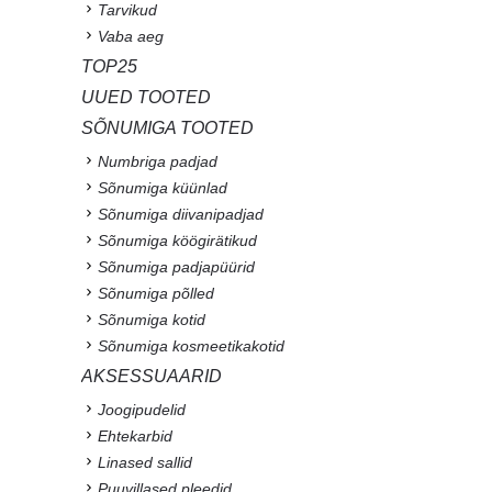
Tarvikud
Vaba aeg
TOP25
UUED TOOTED
SÕNUMIGA TOOTED
Numbriga padjad
Sõnumiga küünlad
Sõnumiga diivanipadjad
Sõnumiga köögirätikud
Sõnumiga padjapüürid
Sõnumiga põlled
Sõnumiga kotid
Sõnumiga kosmeetikakotid
AKSESSUAARID
Joogipudelid
Ehtekarbid
Linased sallid
Puuvillased pleedid