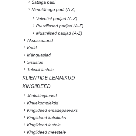
Satsiga padi
Nimetähega padi (A-Z)
Velvetist padjad (A-Z)
Puuvillased padjad (A-Z)
Mustrilised padjad (A-Z)
Aksessuaarid
Kotid
Mänguasjad
Sisustus
Tekstiil lastele
KLIENTIDE LEMMIKUD
KINGIIDEED
Jõulukingitused
Kinkekomplektid
Kingiideed emadepäevaks
Kingiideed katsikuks
Kingiideed lastele
Kingiideed meestele