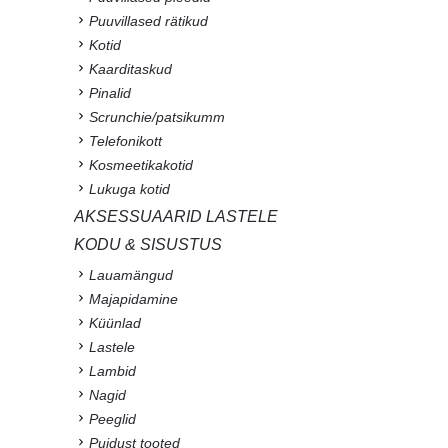
Puuvillased rätikud
Kotid
Kaarditaskud
Pinalid
Scrunchie/patsikumm
Telefonikott
Kosmeetikakotid
Lukuga kotid
AKSESSUAARID LASTELE
KODU & SISUSTUS
Lauamängud
Majapidamine
Küünlad
Lastele
Lambid
Nagid
Peeglid
Puidust tooted