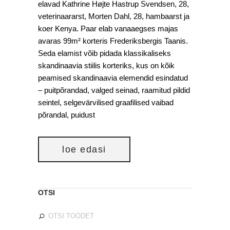
elavad Kathrine Højte Hastrup Svendsen, 28,
veterinaararst, Morten Dahl, 28, hambaarst ja
koer Kenya. Paar elab vanaaegses majas
avaras 99m² korteris Frederiksbergis Taanis.
Seda elamist võib pidada klassikaliseks
skandinaavia stiilis korteriks, kus on kõik
peamised skandinaavia elemendid esindatud
– puitpõrandad, valged seinad, raamitud pildid
seintel, selgevärvilised graafilised vaibad
põrandal, puidust
loe edasi
OTSI