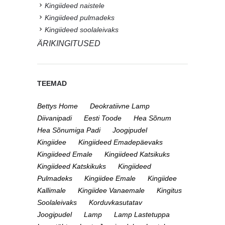
Kingiideed naistele
Kingiideed pulmadeks
Kingiideed soolaleivaks
ÄRIKINGITUSED
TEEMAD
Bettys Home
Deokratiivne Lamp
Diivanipadi
Eesti Toode
Hea Sõnum
Hea Sõnumiga Padi
Joogipudel
Kingiidee
Kingiideed Emadepäevaks
Kingiideed Emale
Kingiideed Katsikuks
Kingiideed Katskikuks
Kingiideed
Pulmadeks
Kingiidee Emale
Kingiidee
Kallimale
Kingiidee Vanaemale
Kingitus
Soolaleivaks
Korduvkasutatav
Joogipudel
Lamp
Lamp Lastetuppa