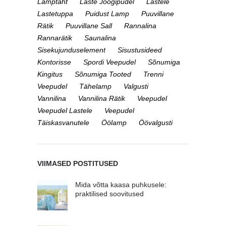
Lamptäht
Laste Joogipudel
Lastele
Lastetuppa
Puidust Lamp
Puuvillane
Rätik
Puuvillane Sall
Rannalina
Rannarätik
Saunalina
Sisekujunduselement
Sisustusideed
Kontorisse
Spordi Veepudel
Sõnumiga
Kingitus
Sõnumiga Tooted
Trenni
Veepudel
Tähelamp
Valgusti
Vannilina
Vannilina Rätik
Veepudel
Veepudel Lastele
Veepudel
Täiskasvanutele
Öölamp
Öövalgusti
VIIMASED POSTITUSED
Mida võtta kaasa puhkusele:
praktilised soovitused