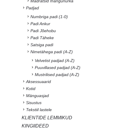
Madratsid mängunurka
Padjad
Numbriga padi (1-0)
Padi Ankur
Padi Jõehobu
Padi Täheke
Satsiga padi
Nimetähega padi (A-Z)
Velvetist padjad (A-Z)
Puuvillased padjad (A-Z)
Mustrilised padjad (A-Z)
Aksessuaarid
Kotid
Mänguasjad
Sisustus
Tekstiil lastele
KLIENTIDE LEMMIKUD
KINGIIDEED