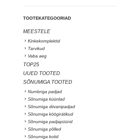
TOOTEKATEGOORIAD
MEESTELE
Kinkekomplektid
Tarvikud
Vaba aeg
TOP25
UUED TOOTED
SÕNUMIGA TOOTED
Numbriga padjad
Sõnumiga küünlad
Sõnumiga diivanipadjad
Sõnumiga köögirätikud
Sõnumiga padjapüürid
Sõnumiga põlled
Sõnumiga kotid