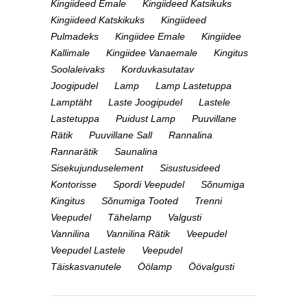
Kingiideed Emale
Kingiideed Katsikuks
Kingiideed Katskikuks
Kingiideed
Pulmadeks
Kingiidee Emale
Kingiidee
Kallimale
Kingiidee Vanaemale
Kingitus
Soolaleivaks
Korduvkasutatav
Joogipudel
Lamp
Lamp Lastetuppa
Lamptäht
Laste Joogipudel
Lastele
Lastetuppa
Puidust Lamp
Puuvillane
Rätik
Puuvillane Sall
Rannalina
Rannarätik
Saunalina
Sisekujunduselement
Sisustusideed
Kontorisse
Spordi Veepudel
Sõnumiga
Kingitus
Sõnumiga Tooted
Trenni
Veepudel
Tähelamp
Valgusti
Vannilina
Vannilina Rätik
Veepudel
Veepudel Lastele
Veepudel
Täiskasvanutele
Öölamp
Öövalgusti