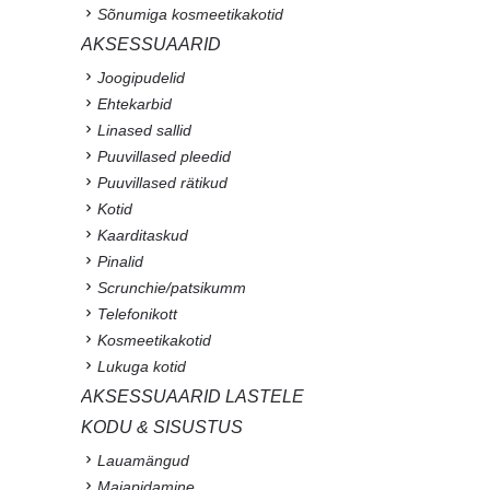
Sõnumiga kosmeetikakotid
AKSESSUAARID
Joogipudelid
Ehtekarbid
Linased sallid
Puuvillased pleedid
Puuvillased rätikud
Kotid
Kaarditaskud
Pinalid
Scrunchie/patsikumm
Telefonikott
Kosmeetikakotid
Lukuga kotid
AKSESSUAARID LASTELE
KODU & SISUSTUS
Lauamängud
Majapidamine