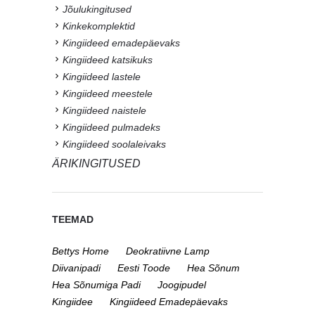
Jõulukingitused
Kinkekomplektid
Kingiideed emadepäevaks
Kingiideed katsikuks
Kingiideed lastele
Kingiideed meestele
Kingiideed naistele
Kingiideed pulmadeks
Kingiideed soolaleivaks
ÄRIKINGITUSED
TEEMAD
Bettys Home
Deokratiivne Lamp
Diivanipadi
Eesti Toode
Hea Sõnum
Hea Sõnumiga Padi
Joogipudel
Kingiidee
Kingiideed Emadepäevaks