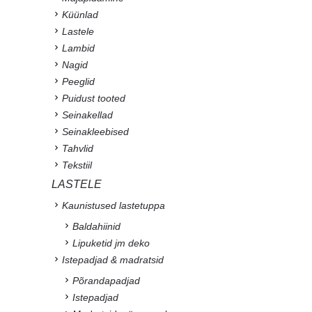
Küünlad
Lastele
Lambid
Nagid
Peeglid
Puidust tooted
Seinakellad
Seinakleebised
Tahvlid
Tekstiil
LASTELE
Kaunistused lastetuppa
Baldahiinid
Lipuketid jm deko
Istepadjad & madratsid
Põrandapadjad
Istepadjad