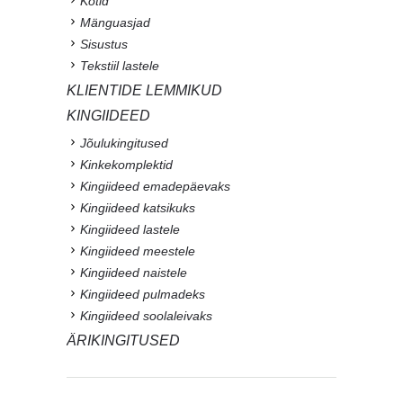
Kotid
Mänguasjad
Sisustus
Tekstiil lastele
KLIENTIDE LEMMIKUD
KINGIIDEED
Jõulukingitused
Kinkekomplektid
Kingiideed emadepäevaks
Kingiideed katsikuks
Kingiideed lastele
Kingiideed meestele
Kingiideed naistele
Kingiideed pulmadeks
Kingiideed soolaleivaks
ÄRIKINGITUSED