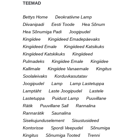
TEEMAD
Bettys Home
Deokratiivne Lamp
Diivanipadi
Eesti Toode
Hea Sõnum
Hea Sõnumiga Padi
Joogipudel
Kingiidee
Kingiideed Emadepäevaks
Kingiideed Emale
Kingiideed Katsikuks
Kingiideed Katskikuks
Kingiideed
Pulmadeks
Kingiidee Emale
Kingiidee
Kallimale
Kingiidee Vanaemale
Kingitus
Soolaleivaks
Korduvkasutatav
Joogipudel
Lamp
Lamp Lastetuppa
Lamptäht
Laste Joogipudel
Lastele
Lastetuppa
Puidust Lamp
Puuvillane
Rätik
Puuvillane Sall
Rannalina
Rannarätik
Saunalina
Sisekujunduselement
Sisustusideed
Kontorisse
Spordi Veepudel
Sõnumiga
Kingitus
Sõnumiga Tooted
Trenni