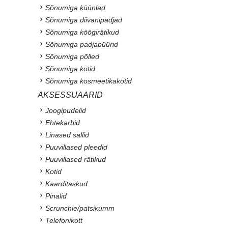
Sõnumiga küünlad
Sõnumiga diivanipadjad
Sõnumiga köögirätikud
Sõnumiga padjapüürid
Sõnumiga põlled
Sõnumiga kotid
Sõnumiga kosmeetikakotid
AKSESSUAARID
Joogipudelid
Ehtekarbid
Linased sallid
Puuvillased pleedid
Puuvillased rätikud
Kotid
Kaarditaskud
Pinalid
Scrunchie/patsikumm
Telefonikott