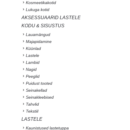
Kosmeetikakotid
Lukuga kotid
AKSESSUAARID LASTELE
KODU & SISUSTUS
Lauamängud
Majapidamine
Küünlad
Lastele
Lambid
Nagid
Peeglid
Puidust tooted
Seinakellad
Seinakleebised
Tahvlid
Tekstiil
LASTELE
Kaunistused lastetuppa