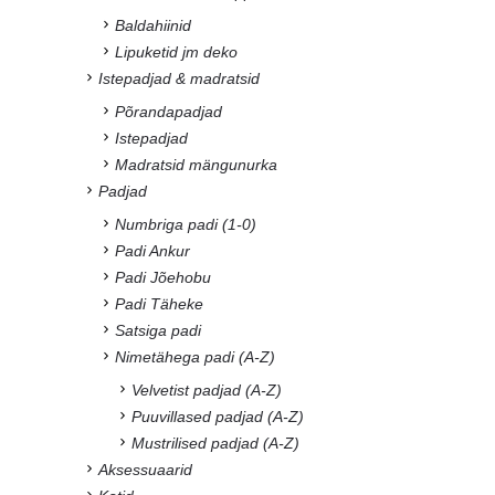
Baldahiinid
Lipuketid jm deko
Istepadjad & madratsid
Põrandapadjad
Istepadjad
Madratsid mängunurka
Padjad
Numbriga padi (1-0)
Padi Ankur
Padi Jõehobu
Padi Täheke
Satsiga padi
Nimetähega padi (A-Z)
Velvetist padjad (A-Z)
Puuvillased padjad (A-Z)
Mustrilised padjad (A-Z)
Aksessuaarid