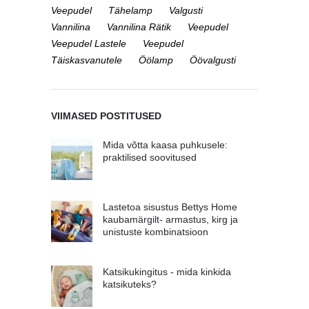
Veepudel
Tähelamp
Valgusti
Vannilina
Vannilina Rätik
Veepudel
Veepudel Lastele
Veepudel
Täiskasvanutele
Öölamp
Öövalgusti
VIIMASED POSTITUSED
Mida võtta kaasa puhkusele:
praktilised soovitused
Lastetoa sisustus Bettys Home
kaubamärgilt- armastus, kirg ja
unistuste kombinatsioon
Katsikukingitus - mida kinkida
katsikuteks?