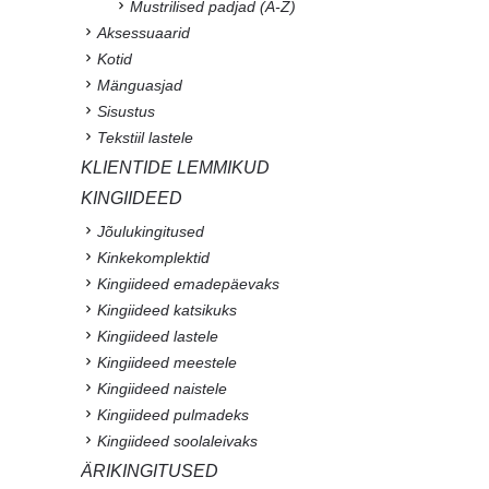
Mustrilised padjad (A-Z)
Aksessuaarid
Kotid
Mänguasjad
Sisustus
Tekstiil lastele
KLIENTIDE LEMMIKUD
KINGIIDEED
Jõulukingitused
Kinkekomplektid
Kingiideed emadepäevaks
Kingiideed katsikuks
Kingiideed lastele
Kingiideed meestele
Kingiideed naistele
Kingiideed pulmadeks
Kingiideed soolaleivaks
ÄRIKINGITUSED