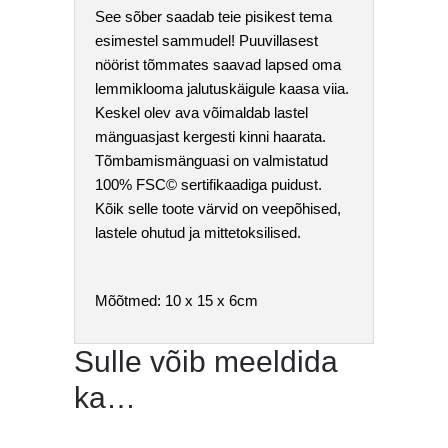
See sõber saadab teie pisikest tema
esimestel sammudel! Puuvillasest
nöörist tõmmates saavad lapsed oma
lemmiklooma jalutuskäigule kaasa viia.
Keskel olev ava võimaldab lastel
mänguasjast kergesti kinni haarata.
Tõmbamismänguasi on valmistatud
100% FSC© sertifikaadiga puidust.
Kõik selle toote värvid on veepõhised,
lastele ohutud ja mittetoksilised.
Mõõtmed: 10 x 15 x 6cm
Sulle võib meeldida
ka…