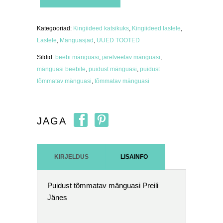
mänguasi
Preili
Jänes
kogus
Kategooriad:
Kingiideed katsikuks
,
Kingiideed lastele
,
Lastele
,
Mänguasjad
,
UUED TOOTED
Sildid:
beebi mänguasi
,
järelveetav mänguasi
,
mänguasi beebile
,
puidust mänguasi
,
puidust
tõmmatav mänguasi
,
tõmmatav mänguasi
JAGA
KIRJELDUS
LISAINFO
Puidust tõmmatav mänguasi Preili
Jänes