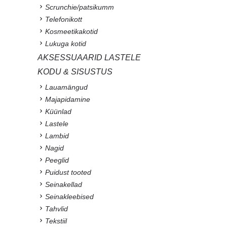
Scrunchie/patsikumm
Telefonikott
Kosmeetikakotid
Lukuga kotid
AKSESSUAARID LASTELE
KODU & SISUSTUS
Lauamängud
Majapidamine
Küünlad
Lastele
Lambid
Nagid
Peeglid
Puidust tooted
Seinakellad
Seinakleebised
Tahvlid
Tekstiil