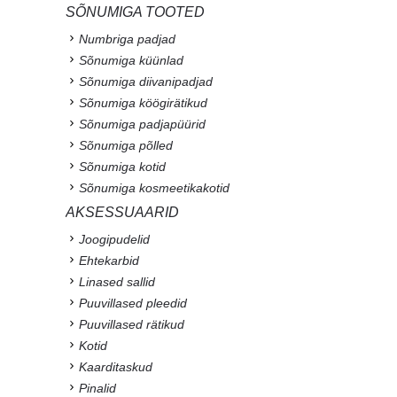
SÕNUMIGA TOOTED
Numbriga padjad
Sõnumiga küünlad
Sõnumiga diivanipadjad
Sõnumiga köögirätikud
Sõnumiga padjapüürid
Sõnumiga põlled
Sõnumiga kotid
Sõnumiga kosmeetikakotid
AKSESSUAARID
Joogipudelid
Ehtekarbid
Linased sallid
Puuvillased pleedid
Puuvillased rätikud
Kotid
Kaarditaskud
Pinalid