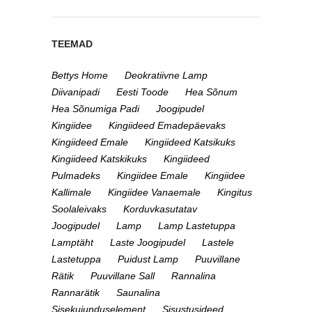
TEEMAD
Bettys Home
Deokratiivne Lamp
Diivanipadi
Eesti Toode
Hea Sõnum
Hea Sõnumiga Padi
Joogipudel
Kingiidee
Kingiideed Emadepäevaks
Kingiideed Emale
Kingiideed Katsikuks
Kingiideed Katskikuks
Kingiideed
Pulmadeks
Kingiidee Emale
Kingiidee
Kallimale
Kingiidee Vanaemale
Kingitus
Soolaleivaks
Korduvkasutatav
Joogipudel
Lamp
Lamp Lastetuppa
Lamptäht
Laste Joogipudel
Lastele
Lastetuppa
Puidust Lamp
Puuvillane
Rätik
Puuvillane Sall
Rannalina
Rannarätik
Saunalina
Sisekujunduselement
Sisustusideed