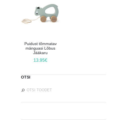
Puidust tõmmatav
mänguasi Lõbus
Jääkaru
13.95
€
OTSI