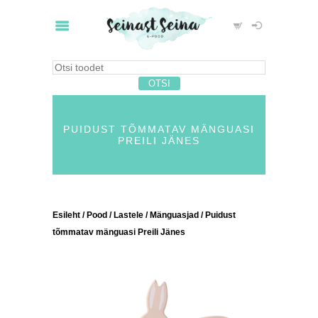
PUIDUST TÕMMATAV MÄNGUASI
PREILI JÄNES
Esileht
/
Pood
/
Lastele
/
Mänguasjad
/ Puidust
tõmmatav mänguasi Preili Jänes