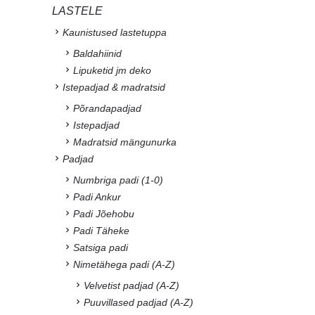
LASTELE
Kaunistused lastetuppa
Baldahiinid
Lipuketid jm deko
Istepadjad & madratsid
Põrandapadjad
Istepadjad
Madratsid mängunurka
Padjad
Numbriga padi (1-0)
Padi Ankur
Padi Jõehobu
Padi Täheke
Satsiga padi
Nimetähega padi (A-Z)
Velvetist padjad (A-Z)
Puuvillased padjad (A-Z)