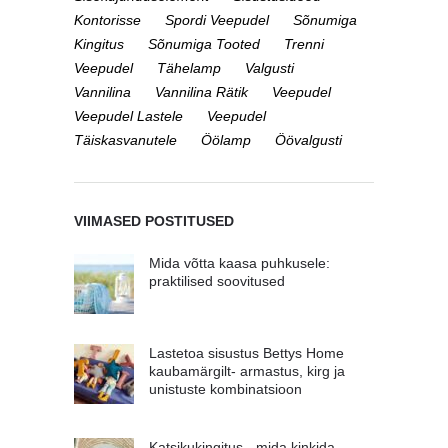
Kontorisse
Spordi Veepudel
Sõnumiga
Kingitus
Sõnumiga Tooted
Trenni
Veepudel
Tähelamp
Valgusti
Vannilina
Vannilina Rätik
Veepudel
Veepudel Lastele
Veepudel
Täiskasvanutele
Öölamp
Öövalgusti
VIIMASED POSTITUSED
Mida võtta kaasa puhkusele:
praktilised soovitused
Lastetoa sisustus Bettys Home
kaubamärgilt- armastus, kirg ja
unistuste kombinatsioon
Katsikukingitus - mida kinkida