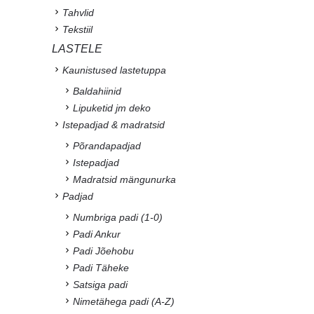
Tahvlid
Tekstiil
LASTELE
Kaunistused lastetuppa
Baldahiinid
Lipuketid jm deko
Istepadjad & madratsid
Põrandapadjad
Istepadjad
Madratsid mängunurka
Padjad
Numbriga padi (1-0)
Padi Ankur
Padi Jõehobu
Padi Täheke
Satsiga padi
Nimetähega padi (A-Z)