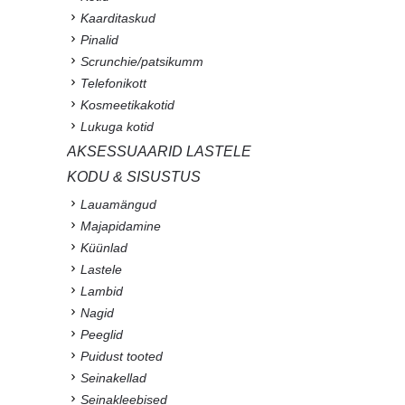
Kaarditaskud
Pinalid
Scrunchie/patsikumm
Telefonikott
Kosmeetikakotid
Lukuga kotid
AKSESSUAARID LASTELE
KODU & SISUSTUS
Lauamängud
Majapidamine
Küünlad
Lastele
Lambid
Nagid
Peeglid
Puidust tooted
Seinakellad
Seinakleebised