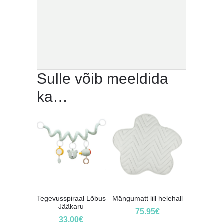
Sulle võib meeldida
ka…
Tegevusspiraal Lõbus
Mängumatt lill helehall
Jääkaru
75.95
€
33.00
€