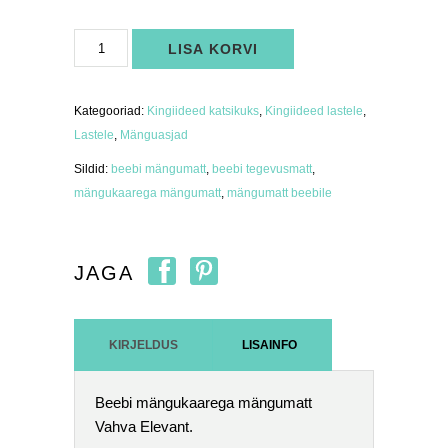
Beebi
LISA KORVI
mängukaar
ja
mängumatt
Vahva
Elevant
Kategooriad:
Kingiideed katsikuks
,
Kingiideed lastele
,
kogus
Lastele
,
Mänguasjad
Sildid:
beebi mängumatt
,
beebi tegevusmatt
,
mängukaarega mängumatt
,
mängumatt beebile
JAGA
KIRJELDUS
LISAINFO
Beebi mängukaarega mängumatt
Vahva Elevant.