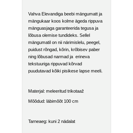
Vahva Elevandiga beebi mängumatt ja
mängukaar koos kolme ägeda rippuva
mänguasjaga garanteerida tegusa ja
lõbusa olemise tundideks. Sellel
mängumatil on nii närimislelu, peegel,
puidust rõngad, kõrin, krõbisev paber
ning lõbusad narmad ja erineva
tekstuuriga rippuvad kõrvad
puudutavad kõiki pisikese lapse meeli.
Materjal: meleeritud trikotaaž
Mõõdud: läbimõõt 100 cm
Tarneaeg: kuni 2 nädalat