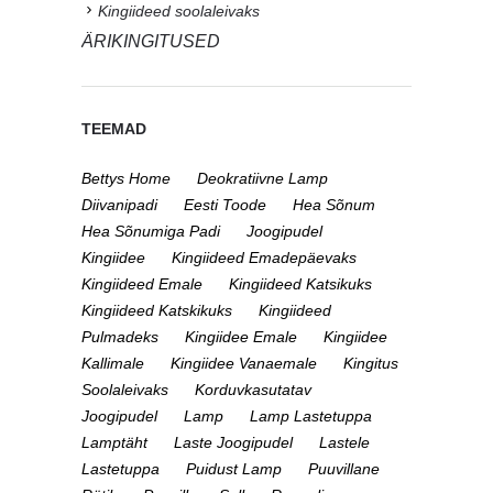
Kingiideed soolaleivaks
ÄRIKINGITUSED
TEEMAD
Bettys Home
Deokratiivne Lamp
Diivanipadi
Eesti Toode
Hea Sõnum
Hea Sõnumiga Padi
Joogipudel
Kingiidee
Kingiideed Emadepäevaks
Kingiideed Emale
Kingiideed Katsikuks
Kingiideed Katskikuks
Kingiideed
Pulmadeks
Kingiidee Emale
Kingiidee
Kallimale
Kingiidee Vanaemale
Kingitus
Soolaleivaks
Korduvkasutatav
Joogipudel
Lamp
Lamp Lastetuppa
Lamptäht
Laste Joogipudel
Lastele
Lastetuppa
Puidust Lamp
Puuvillane