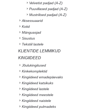
Velvetist padjad (A-Z)
Puuvillased padjad (A-Z)
Mustrilised padjad (A-Z)
Aksessuaarid
Kotid
Mänguasjad
Sisustus
Tekstiil lastele
KLIENTIDE LEMMIKUD
KINGIIDEED
Jõulukingitused
Kinkekomplektid
Kingiideed emadepäevaks
Kingiideed katsikuks
Kingiideed lastele
Kingiideed meestele
Kingiideed naistele
Kingiideed pulmadeks