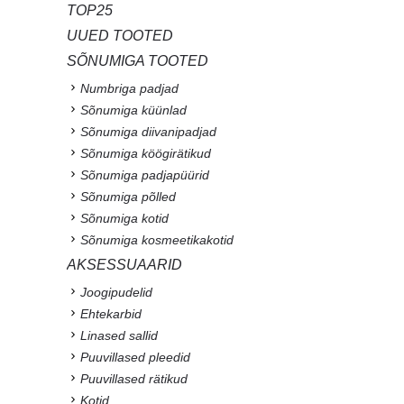
TOP25
UUED TOOTED
SÕNUMIGA TOOTED
Numbriga padjad
Sõnumiga küünlad
Sõnumiga diivanipadjad
Sõnumiga köögirätikud
Sõnumiga padjapüürid
Sõnumiga põlled
Sõnumiga kotid
Sõnumiga kosmeetikakotid
AKSESSUAARID
Joogipudelid
Ehtekarbid
Linased sallid
Puuvillased pleedid
Puuvillased rätikud
Kotid