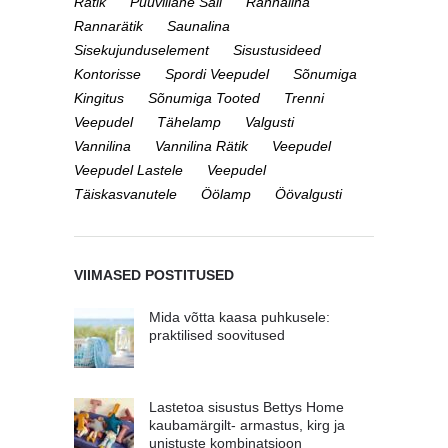
Rätik
Puuvillane Sall
Rannalina
Rannarätik
Saunalina
Sisekujunduselement
Sisustusideed
Kontorisse
Spordi Veepudel
Sõnumiga
Kingitus
Sõnumiga Tooted
Trenni
Veepudel
Tähelamp
Valgusti
Vannilina
Vannilina Rätik
Veepudel
Veepudel Lastele
Veepudel
Täiskasvanutele
Öölamp
Öövalgusti
VIIMASED POSTITUSED
Mida võtta kaasa puhkusele:
praktilised soovitused
Lastetoa sisustus Bettys Home
kaubamärgilt- armastus, kirg ja
unistuste kombinatsioon