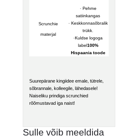
· Pehme
satiinkangas
· Keskkonnasõbralik
Scrunchie
trükk.
materjal
·Kuldse logoga
label
100%
Hispaania toode
Suurepärane kingiidee emale, tütrele,
sõbrannale, kolleegile, lähedasele!
Naiseliku prindiga scrunchied
rõõmustavad iga naist!
Sulle võib meeldida