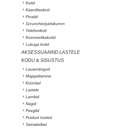
Kotid
Kaarditaskud
Pinalid
Scrunchie/patsikumm
Telefonikott
Kosmeetikakotid
Lukuga kotid
AKSESSUAARID LASTELE
KODU & SISUSTUS
Lauamängud
Majapidamine
Küünlad
Lastele
Lambid
Nagid
Peeglid
Puidust tooted
Seinakellad