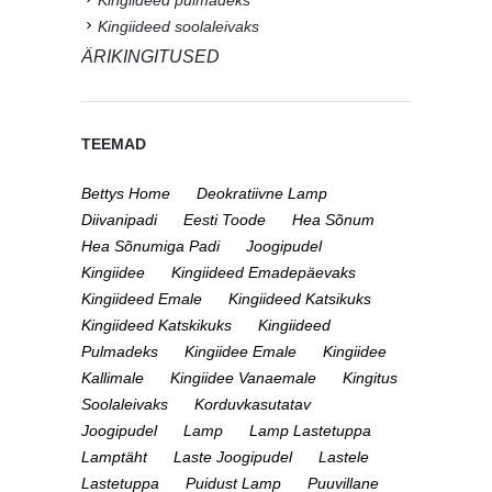
Kingiideed soolaleivaks
ÄRIKINGITUSED
TEEMAD
Bettys Home
Deokratiivne Lamp
Diivanipadi
Eesti Toode
Hea Sõnum
Hea Sõnumiga Padi
Joogipudel
Kingiidee
Kingiideed Emadepäevaks
Kingiideed Emale
Kingiideed Katsikuks
Kingiideed Katskikuks
Kingiideed
Pulmadeks
Kingiidee Emale
Kingiidee
Kallimale
Kingiidee Vanaemale
Kingitus
Soolaleivaks
Korduvkasutatav
Joogipudel
Lamp
Lamp Lastetuppa
Lamptäht
Laste Joogipudel
Lastele
Lastetuppa
Puidust Lamp
Puuvillane