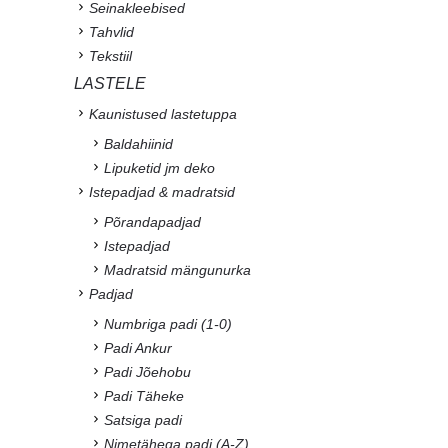
Seinakleebised
Tahvlid
Tekstiil
LASTELE
Kaunistused lastetuppa
Baldahiinid
Lipuketid jm deko
Istepadjad & madratsid
Põrandapadjad
Istepadjad
Madratsid mängunurka
Padjad
Numbriga padi (1-0)
Padi Ankur
Padi Jõehobu
Padi Täheke
Satsiga padi
Nimetähega padi (A-Z)