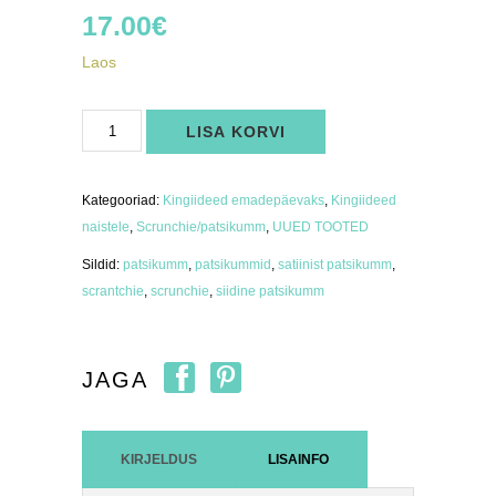
17.00
€
Laos
Scrunchi
LISA KORVI
satiinist
komplektis
Wouf
Black
Flowers
Kategooriad:
Kingiideed emadepäevaks
,
Kingiideed
&
Savannah
naistele
,
Scrunchie/patsikumm
,
UUED TOOTED
kogus
Sildid:
patsikumm
,
patsikummid
,
satiinist patsikumm
,
scrantchie
,
scrunchie
,
siidine patsikumm
JAGA
KIRJELDUS
LISAINFO