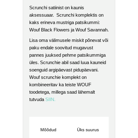
Scrunchi satiinist on kaunis
aksessuaar. Scrunchi komplektis on
kaks erineva mustriga patsikummi:
Wouf Black Flowers ja Wouf Savannah.
Lisa oma välimusele miskit põnevat või
paku endale soovitud mugavust
pannes juuksed pehme patsikummiga
üles. Scrunchie abil saad luua kauneid
soenguid argipäevast pidupäevani.
Wouf scrunchie komplekt on
kombineeritav ka teiste WOUF
toodetega, millega saad lähemalt
tutvuda
SIIN.
Mõõdud
Üks suurus