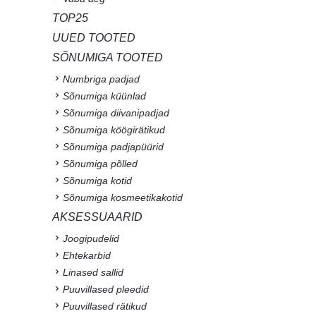
TOP25
UUED TOOTED
SÕNUMIGA TOOTED
Numbriga padjad
Sõnumiga küünlad
Sõnumiga diivanipadjad
Sõnumiga köögirätikud
Sõnumiga padjapüürid
Sõnumiga põlled
Sõnumiga kotid
Sõnumiga kosmeetikakotid
AKSESSUAARID
Joogipudelid
Ehtekarbid
Linased sallid
Puuvillased pleedid
Puuvillased rätikud