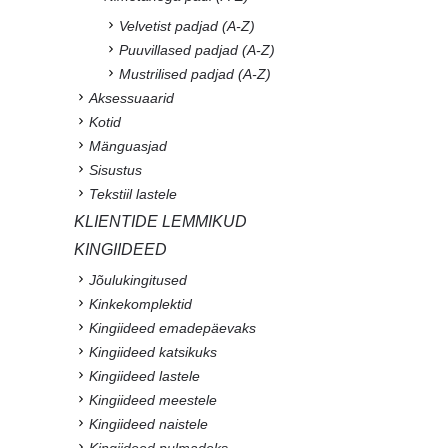
Velvetist padjad (A-Z)
Puuvillased padjad (A-Z)
Mustrilised padjad (A-Z)
Aksessuaarid
Kotid
Mänguasjad
Sisustus
Tekstiil lastele
KLIENTIDE LEMMIKUD
KINGIIDEED
Jõulukingitused
Kinkekomplektid
Kingiideed emadepäevaks
Kingiideed katsikuks
Kingiideed lastele
Kingiideed meestele
Kingiideed naistele
Kingiideed pulmadeks