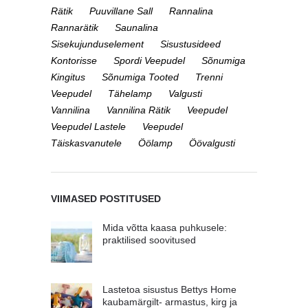
Rätik
Puuvillane Sall
Rannalina
Rannarätik
Saunalina
Sisekujunduselement
Sisustusideed
Kontorisse
Spordi Veepudel
Sõnumiga
Kingitus
Sõnumiga Tooted
Trenni
Veepudel
Tähelamp
Valgusti
Vannilina
Vannilina Rätik
Veepudel
Veepudel Lastele
Veepudel
Täiskasvanutele
Öölamp
Öövalgusti
VIIMASED POSTITUSED
Mida võtta kaasa puhkusele:
praktilised soovitused
Lastetoa sisustus Bettys Home
kaubamärgilt- armastus, kirg ja