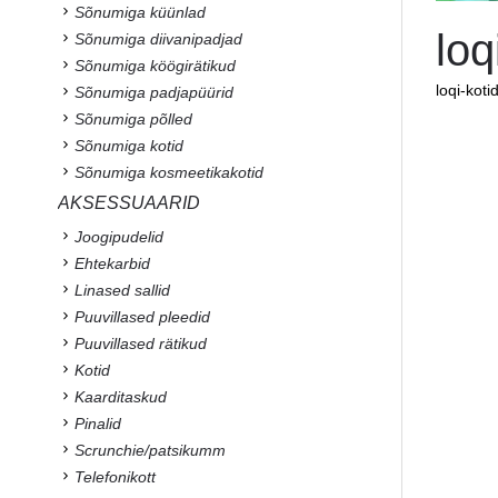
Sõnumiga küünlad
loq
Sõnumiga diivanipadjad
Sõnumiga köögirätikud
loqi-koti
Sõnumiga padjapüürid
Sõnumiga põlled
Sõnumiga kotid
Sõnumiga kosmeetikakotid
AKSESSUAARID
Joogipudelid
Ehtekarbid
Linased sallid
Puuvillased pleedid
Puuvillased rätikud
Kotid
Kaarditaskud
Pinalid
Scrunchie/patsikumm
Telefonikott