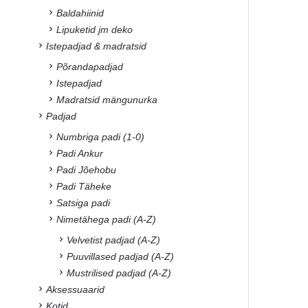
Baldahiinid
Lipuketid jm deko
Istepadjad & madratsid
Põrandapadjad
Istepadjad
Madratsid mängunurka
Padjad
Numbriga padi (1-0)
Padi Ankur
Padi Jõehobu
Padi Täheke
Satsiga padi
Nimetähega padi (A-Z)
Velvetist padjad (A-Z)
Puuvillased padjad (A-Z)
Mustrilised padjad (A-Z)
Aksessuaarid
Kotid