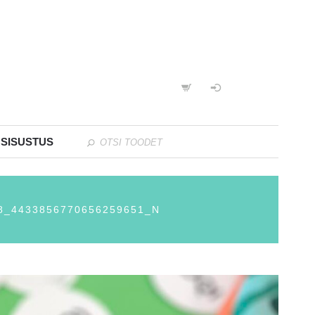
 SISUSTUS
8_4433856770656259651_N