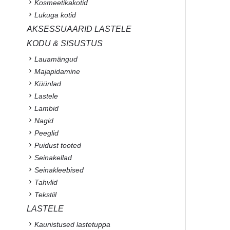
Kosmeetikakotid
Lukuga kotid
AKSESSUAARID LASTELE
KODU & SISUSTUS
Lauamängud
Majapidamine
Küünlad
Lastele
Lambid
Nagid
Peeglid
Puidust tooted
Seinakellad
Seinakleebised
Tahvlid
Tekstiil
LASTELE
Kaunistused lastetuppa