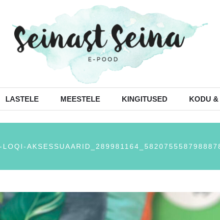
LASTELE
MEESTELE
KINGITUSED
KODU &
-LOQI-AKSESSUAARID_289981164_582075558798887