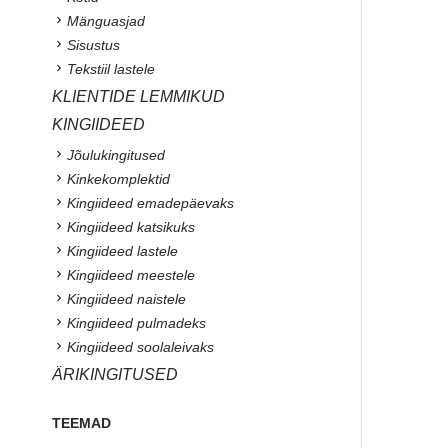
Mänguasjad
Sisustus
Tekstiil lastele
KLIENTIDE LEMMIKUD
KINGIIDEED
Jõulukingitused
Kinkekomplektid
Kingiideed emadepäevaks
Kingiideed katsikuks
Kingiideed lastele
Kingiideed meestele
Kingiideed naistele
Kingiideed pulmadeks
Kingiideed soolaleivaks
ÄRIKINGITUSED
TEEMAD