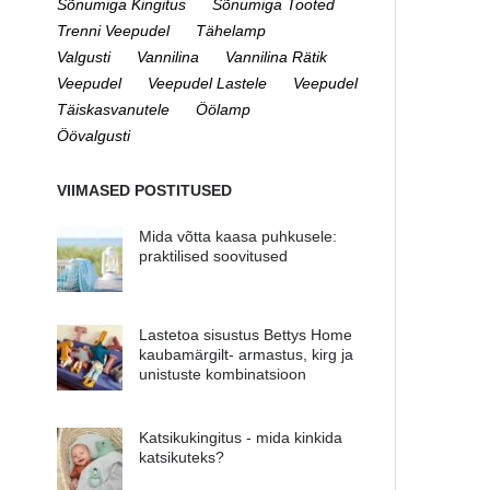
Sõnumiga Kingitus
Sõnumiga Tooted
Trenni Veepudel
Tähelamp
Valgusti
Vannilina
Vannilina Rätik
Veepudel
Veepudel Lastele
Veepudel
Täiskasvanutele
Öölamp
Öövalgusti
VIIMASED POSTITUSED
Mida võtta kaasa puhkusele:
praktilised soovitused
Lastetoa sisustus Bettys Home
kaubamärgilt- armastus, kirg ja
unistuste kombinatsioon
Katsikukingitus - mida kinkida
katsikuteks?