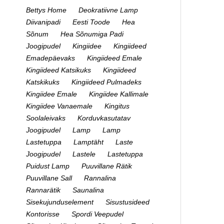
Bettys Home
Deokratiivne Lamp
Diivanipadi
Eesti Toode
Hea
Sõnum
Hea Sõnumiga Padi
Joogipudel
Kingiidee
Kingiideed
Emadepäevaks
Kingiideed Emale
Kingiideed Katsikuks
Kingiideed
Katskikuks
Kingiideed Pulmadeks
Kingiidee Emale
Kingiidee Kallimale
Kingiidee Vanaemale
Kingitus
Soolaleivaks
Korduvkasutatav
Joogipudel
Lamp
Lamp
Lastetuppa
Lamptäht
Laste
Joogipudel
Lastele
Lastetuppa
Puidust Lamp
Puuvillane Rätik
Puuvillane Sall
Rannalina
Rannarätik
Saunalina
Sisekujunduselement
Sisustusideed
Kontorisse
Spordi Veepudel