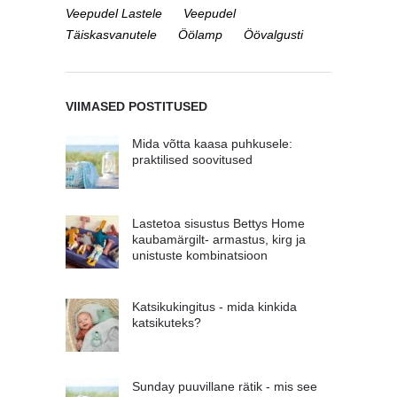
Veepudel Lastele
Veepudel
Täiskasvanutele
Öölamp
Öövalgusti
VIIMASED POSTITUSED
Mida võtta kaasa puhkusele:
praktilised soovitused
Lastetoa sisustus Bettys Home
kaubamärgilt- armastus, kirg ja
unistuste kombinatsioon
Katsikukingitus - mida kinkida
katsikuteks?
Sunday puuvillane rätik - mis see