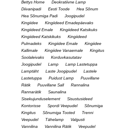
Bettys Home
Deokratiivne Lamp
Diivanipadi
Eesti Toode
Hea Sõnum
Hea Sõnumiga Padi
Joogipudel
Kingiidee
Kingiideed Emadepäevaks
Kingiideed Emale
Kingiideed Katsikuks
Kingiideed Katskikuks
Kingiideed
Pulmadeks
Kingiidee Emale
Kingiidee
Kallimale
Kingiidee Vanaemale
Kingitus
Soolaleivaks
Korduvkasutatav
Joogipudel
Lamp
Lamp Lastetuppa
Lamptäht
Laste Joogipudel
Lastele
Lastetuppa
Puidust Lamp
Puuvillane
Rätik
Puuvillane Sall
Rannalina
Rannarätik
Saunalina
Sisekujunduselement
Sisustusideed
Kontorisse
Spordi Veepudel
Sõnumiga
Kingitus
Sõnumiga Tooted
Trenni
Veepudel
Tähelamp
Valgusti
Vannilina
Vannilina Rätik
Veepudel