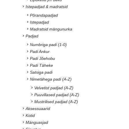
Istepadjad & madratsid
Põrandapadjad
Istepadjad
Madratsid mängunurka
Padjad
Numbriga padi (1-0)
Padi Ankur
Padi Jõehobu
Padi Täheke
Satsiga padi
Nimetähega padi (A-Z)
Velvetist padjad (A-Z)
Puuvillased padjad (A-Z)
Mustrilised padjad (A-Z)
Aksessuaarid
Kotid
Mänguasjad