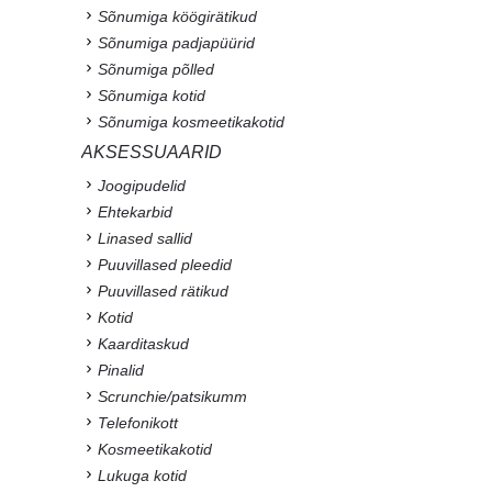
Sõnumiga köögirätikud
Sõnumiga padjapüürid
Sõnumiga põlled
Sõnumiga kotid
Sõnumiga kosmeetikakotid
AKSESSUAARID
Joogipudelid
Ehtekarbid
Linased sallid
Puuvillased pleedid
Puuvillased rätikud
Kotid
Kaarditaskud
Pinalid
Scrunchie/patsikumm
Telefonikott
Kosmeetikakotid
Lukuga kotid