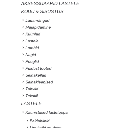
AKSESSUAARID LASTELE
KODU & SISUSTUS
Lauamängud
Majapidamine
Küünlad
Lastele
Lambid
Nagid
Peeglid
Puidust tooted
Seinakellad
Seinakleebised
Tahvlid
Tekstiil
LASTELE
Kaunistused lastetuppa
Baldahiinid
Lipuketid jm deko