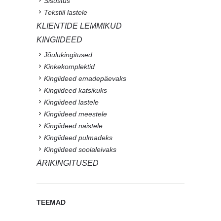
Sisustus
Tekstiil lastele
KLIENTIDE LEMMIKUD
KINGIIDEED
Jõulukingitused
Kinkekomplektid
Kingiideed emadepäevaks
Kingiideed katsikuks
Kingiideed lastele
Kingiideed meestele
Kingiideed naistele
Kingiideed pulmadeks
Kingiideed soolaleivaks
ÄRIKINGITUSED
TEEMAD