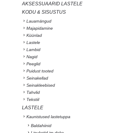
AKSESSUAARID LASTELE
KODU & SISUSTUS
Lauamängud
Majapidamine
Küünlad
Lastele
Lambid
Nagid
Peeglid
Puidust tooted
Seinakellad
Seinakleebised
Tahvlid
Tekstiil
LASTELE
Kaunistused lastetuppa
Baldahiinid
Lipuketid jm deko