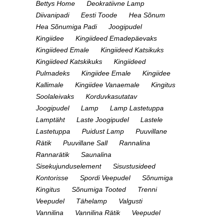
Bettys Home
Deokratiivne Lamp
Diivanipadi
Eesti Toode
Hea Sõnum
Hea Sõnumiga Padi
Joogipudel
Kingiidee
Kingiideed Emadepäevaks
Kingiideed Emale
Kingiideed Katsikuks
Kingiideed Katskikuks
Kingiideed
Pulmadeks
Kingiidee Emale
Kingiidee
Kallimale
Kingiidee Vanaemale
Kingitus
Soolaleivaks
Korduvkasutatav
Joogipudel
Lamp
Lamp Lastetuppa
Lamptäht
Laste Joogipudel
Lastele
Lastetuppa
Puidust Lamp
Puuvillane
Rätik
Puuvillane Sall
Rannalina
Rannarätik
Saunalina
Sisekujunduselement
Sisustusideed
Kontorisse
Spordi Veepudel
Sõnumiga
Kingitus
Sõnumiga Tooted
Trenni
Veepudel
Tähelamp
Valgusti
Vannilina
Vannilina Rätik
Veepudel