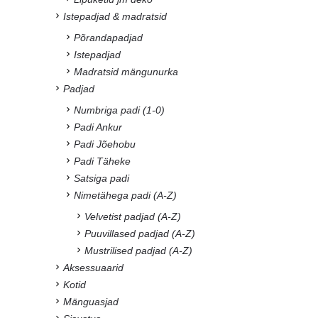
Istepadjad & madratsid
Põrandapadjad
Istepadjad
Madratsid mängunurka
Padjad
Numbriga padi (1-0)
Padi Ankur
Padi Jõehobu
Padi Täheke
Satsiga padi
Nimetähega padi (A-Z)
Velvetist padjad (A-Z)
Puuvillased padjad (A-Z)
Mustrilised padjad (A-Z)
Aksessuaarid
Kotid
Mänguasjad