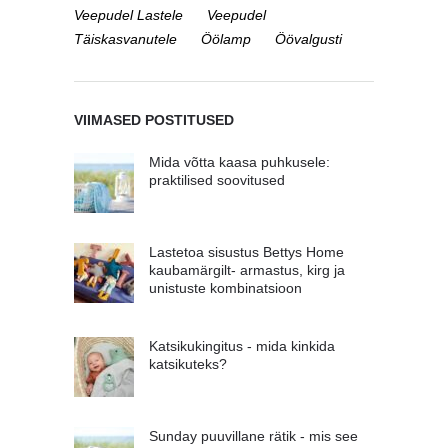
Veepudel Lastele
Veepudel
Täiskasvanutele
Öölamp
Öövalgusti
VIIMASED POSTITUSED
Mida võtta kaasa puhkusele:
praktilised soovitused
Lastetoa sisustus Bettys Home
kaubamärgilt- armastus, kirg ja
unistuste kombinatsioon
Katsikukingitus - mida kinkida
katsikuteks?
Sunday puuvillane rätik - mis see