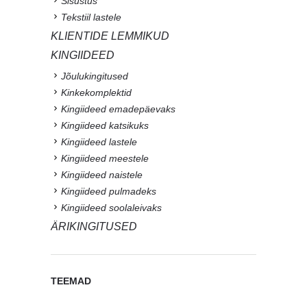
Sisustus
Tekstiil lastele
KLIENTIDE LEMMIKUD
KINGIIDEED
Jõulukingitused
Kinkekomplektid
Kingiideed emadepäevaks
Kingiideed katsikuks
Kingiideed lastele
Kingiideed meestele
Kingiideed naistele
Kingiideed pulmadeks
Kingiideed soolaleivaks
ÄRIKINGITUSED
TEEMAD