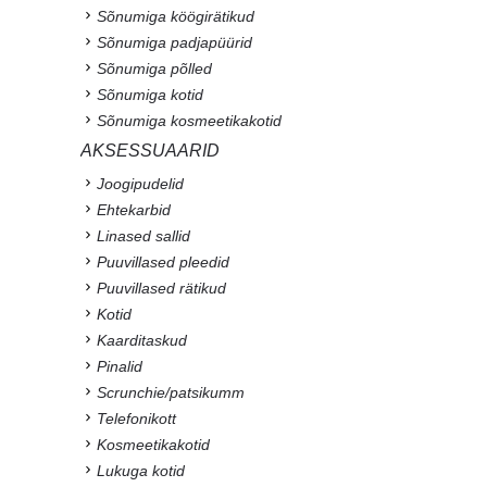
Sõnumiga köögirätikud
Sõnumiga padjapüürid
Sõnumiga põlled
Sõnumiga kotid
Sõnumiga kosmeetikakotid
AKSESSUAARID
Joogipudelid
Ehtekarbid
Linased sallid
Puuvillased pleedid
Puuvillased rätikud
Kotid
Kaarditaskud
Pinalid
Scrunchie/patsikumm
Telefonikott
Kosmeetikakotid
Lukuga kotid