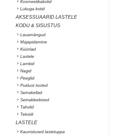
Kosmeetikakotid
Lukuga kotid
AKSESSUAARID LASTELE
KODU & SISUSTUS
Lauamängud
Majapidamine
Küünlad
Lastele
Lambid
Nagid
Peeglid
Puidust tooted
Seinakellad
Seinakleebised
Tahvlid
Tekstiil
LASTELE
Kaunistused lastetuppa