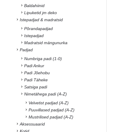
Baldahiinid
Lipuketid jm deko
Istepadjad & madratsid
Põrandapadjad
Istepadjad
Madratsid mängunurka
Padjad
Numbriga padi (1-0)
Padi Ankur
Padi Jõehobu
Padi Täheke
Satsiga padi
Nimetähega padi (A-Z)
Velvetist padjad (A-Z)
Puuvillased padjad (A-Z)
Mustrilised padjad (A-Z)
Aksessuaarid
Kotid