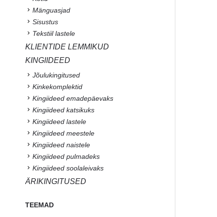
Mänguasjad
Sisustus
Tekstiil lastele
KLIENTIDE LEMMIKUD
KINGIIDEED
Jõulukingitused
Kinkekomplektid
Kingiideed emadepäevaks
Kingiideed katsikuks
Kingiideed lastele
Kingiideed meestele
Kingiideed naistele
Kingiideed pulmadeks
Kingiideed soolaleivaks
ÄRIKINGITUSED
TEEMAD