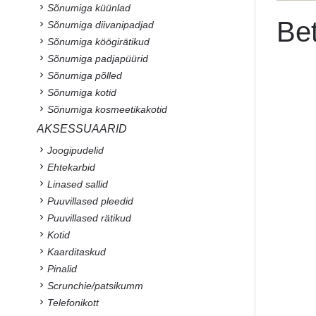
Sõnumiga küünlad
Be
Sõnumiga diivanipadjad
Sõnumiga köögirätikud
Sõnumiga padjapüürid
Sõnumiga põlled
Sõnumiga kotid
Sõnumiga kosmeetikakotid
AKSESSUAARID
Joogipudelid
Ehtekarbid
Linased sallid
Puuvillased pleedid
Puuvillased rätikud
Kotid
Kaarditaskud
Pinalid
Scrunchie/patsikumm
Telefonikott