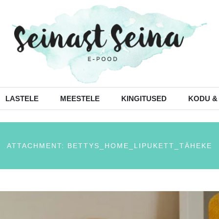
LASTELE
MEESTELE
KINGITUSED
KODU &
ATTACHMENT: BETTYS_HOME_LIPUKETT_TÄHEKE