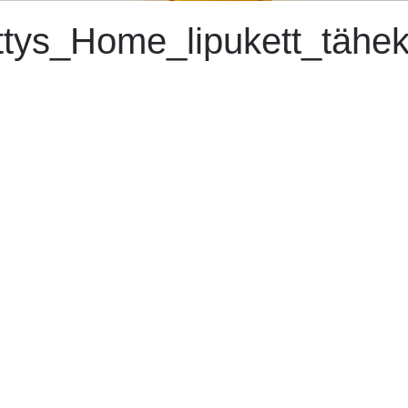
ttys_Home_lipukett_tähe