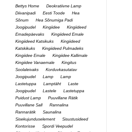
Bettys Home
Deokratiivne Lamp
Diivanipadi
Eesti Toode
Hea
Sõnum
Hea Sõnumiga Padi
Joogipudel
Kingiidee
Kingiideed
Emadepäevaks
Kingiideed Emale
Kingiideed Katsikuks
Kingiideed
Katskikuks
Kingiideed Pulmadeks
Kingiidee Emale
Kingiidee Kallimale
Kingiidee Vanaemale
Kingitus
Soolaleivaks
Korduvkasutatav
Joogipudel
Lamp
Lamp
Lastetuppa
Lamptäht
Laste
Joogipudel
Lastele
Lastetuppa
Puidust Lamp
Puuvillane Rätik
Puuvillane Sall
Rannalina
Rannarätik
Saunalina
Sisekujunduselement
Sisustusideed
Kontorisse
Spordi Veepudel