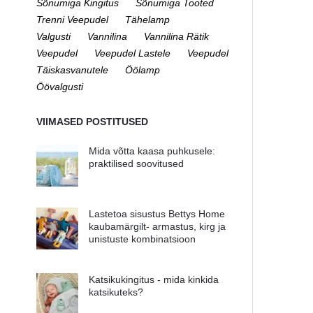
Sõnumiga Kingitus
Sõnumiga Tooted
Trenni Veepudel
Tähelamp
Valgusti
Vannilina
Vannilina Rätik
Veepudel
Veepudel Lastele
Veepudel
Täiskasvanutele
Öölamp
Öövalgusti
VIIMASED POSTITUSED
Mida võtta kaasa puhkusele:
praktilised soovitused
Lastetoa sisustus Bettys Home
kaubamärgilt- armastus, kirg ja
unistuste kombinatsioon
Katsikukingitus - mida kinkida
katsikuteks?