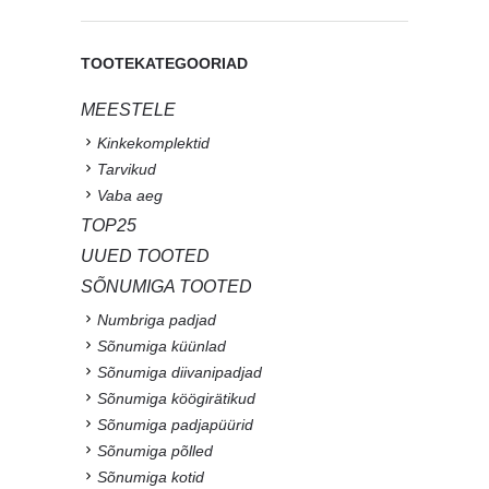
TOOTEKATEGOORIAD
MEESTELE
Kinkekomplektid
Tarvikud
Vaba aeg
TOP25
UUED TOOTED
SÕNUMIGA TOOTED
Numbriga padjad
Sõnumiga küünlad
Sõnumiga diivanipadjad
Sõnumiga köögirätikud
Sõnumiga padjapüürid
Sõnumiga põlled
Sõnumiga kotid