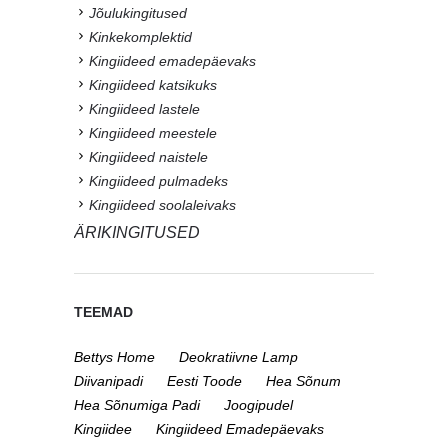
Jõulukingitused
Kinkekomplektid
Kingiideed emadepäevaks
Kingiideed katsikuks
Kingiideed lastele
Kingiideed meestele
Kingiideed naistele
Kingiideed pulmadeks
Kingiideed soolaleivaks
ÄRIKINGITUSED
TEEMAD
Bettys Home
Deokratiivne Lamp
Diivanipadi
Eesti Toode
Hea Sõnum
Hea Sõnumiga Padi
Joogipudel
Kingiidee
Kingiideed Emadepäevaks