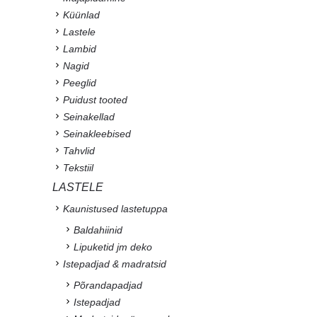
Küünlad
Lastele
Lambid
Nagid
Peeglid
Puidust tooted
Seinakellad
Seinakleebised
Tahvlid
Tekstiil
LASTELE
Kaunistused lastetuppa
Baldahiinid
Lipuketid jm deko
Istepadjad & madratsid
Põrandapadjad
Istepadjad