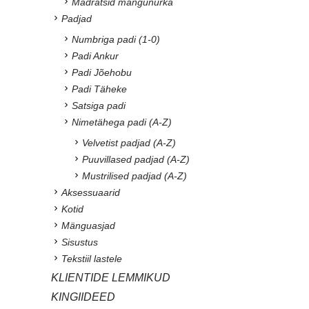
Madratsid mängunurka
Padjad
Numbriga padi (1-0)
Padi Ankur
Padi Jõehobu
Padi Täheke
Satsiga padi
Nimetähega padi (A-Z)
Velvetist padjad (A-Z)
Puuvillased padjad (A-Z)
Mustrilised padjad (A-Z)
Aksessuaarid
Kotid
Mänguasjad
Sisustus
Tekstiil lastele
KLIENTIDE LEMMIKUD
KINGIIDEED