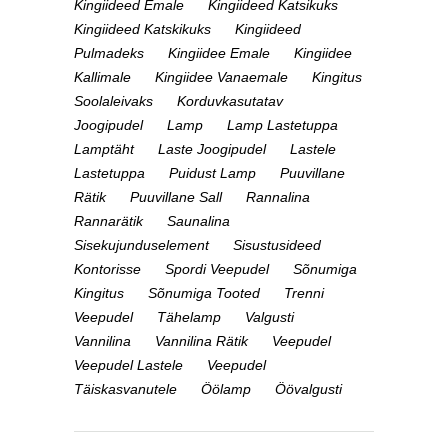
Kingiideed Emale
Kingiideed Katsikuks
Kingiideed Katskikuks
Kingiideed
Pulmadeks
Kingiidee Emale
Kingiidee
Kallimale
Kingiidee Vanaemale
Kingitus
Soolaleivaks
Korduvkasutatav
Joogipudel
Lamp
Lamp Lastetuppa
Lamptäht
Laste Joogipudel
Lastele
Lastetuppa
Puidust Lamp
Puuvillane
Rätik
Puuvillane Sall
Rannalina
Rannarätik
Saunalina
Sisekujunduselement
Sisustusideed
Kontorisse
Spordi Veepudel
Sõnumiga
Kingitus
Sõnumiga Tooted
Trenni
Veepudel
Tähelamp
Valgusti
Vannilina
Vannilina Rätik
Veepudel
Veepudel Lastele
Veepudel
Täiskasvanutele
Öölamp
Öövalgusti