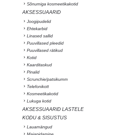
Sõnumiga kosmeetikakotid
AKSESSUAARID
Joogipudelid
Ehtekarbid
Linased sallid
Puuvillased pleedid
Puuvillased rätikud
Kotid
Kaarditaskud
Pinalid
Scrunchie/patsikumm
Telefonikott
Kosmeetikakotid
Lukuga kotid
AKSESSUAARID LASTELE
KODU & SISUSTUS
Lauamängud
Majapidamine