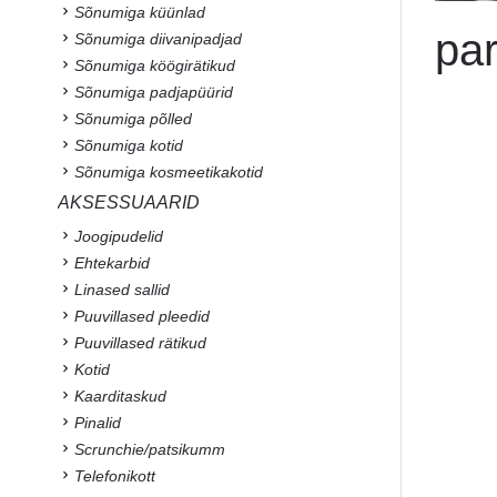
Sõnumiga küünlad
par
Sõnumiga diivanipadjad
Sõnumiga köögirätikud
Sõnumiga padjapüürid
Sõnumiga põlled
Sõnumiga kotid
Sõnumiga kosmeetikakotid
AKSESSUAARID
Joogipudelid
Ehtekarbid
Linased sallid
Puuvillased pleedid
Puuvillased rätikud
Kotid
Kaarditaskud
Pinalid
Scrunchie/patsikumm
Telefonikott