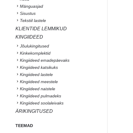
Mänguasjad
Sisustus
Tekstiil lastele
KLIENTIDE LEMMIKUD
KINGIIDEED
Jõulukingitused
Kinkekomplektid
Kingiideed emadepäevaks
Kingiideed katsikuks
Kingiideed lastele
Kingiideed meestele
Kingiideed naistele
Kingiideed pulmadeks
Kingiideed soolaleivaks
ÄRIKINGITUSED
TEEMAD