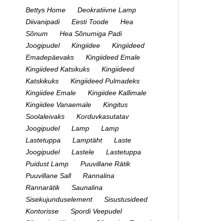
Bettys Home
Deokratiivne Lamp
Diivanipadi
Eesti Toode
Hea
Sõnum
Hea Sõnumiga Padi
Joogipudel
Kingiidee
Kingiideed
Emadepäevaks
Kingiideed Emale
Kingiideed Katsikuks
Kingiideed
Katskikuks
Kingiideed Pulmadeks
Kingiidee Emale
Kingiidee Kallimale
Kingiidee Vanaemale
Kingitus
Soolaleivaks
Korduvkasutatav
Joogipudel
Lamp
Lamp
Lastetuppa
Lamptäht
Laste
Joogipudel
Lastele
Lastetuppa
Puidust Lamp
Puuvillane Rätik
Puuvillane Sall
Rannalina
Rannarätik
Saunalina
Sisekujunduselement
Sisustusideed
Kontorisse
Spordi Veepudel