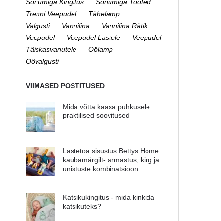
Sõnumiga Kingitus
Sõnumiga Tooted
Trenni Veepudel
Tähelamp
Valgusti
Vannilina
Vannilina Rätik
Veepudel
Veepudel Lastele
Veepudel
Täiskasvanutele
Öölamp
Öövalgusti
VIIMASED POSTITUSED
Mida võtta kaasa puhkusele:
praktilised soovitused
Lastetoa sisustus Bettys Home
kaubamärgilt- armastus, kirg ja
unistuste kombinatsioon
Katsikukingitus - mida kinkida
katsikuteks?