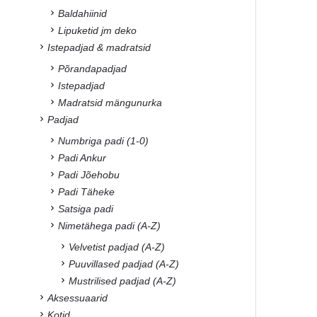
Baldahiinid
Lipuketid jm deko
Istepadjad & madratsid
Põrandapadjad
Istepadjad
Madratsid mängunurka
Padjad
Numbriga padi (1-0)
Padi Ankur
Padi Jõehobu
Padi Täheke
Satsiga padi
Nimetähega padi (A-Z)
Velvetist padjad (A-Z)
Puuvillased padjad (A-Z)
Mustrilised padjad (A-Z)
Aksessuaarid
Kotid