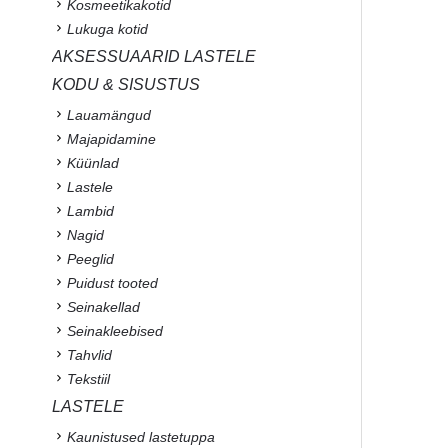
Kosmeetikakotid
Lukuga kotid
AKSESSUAARID LASTELE
KODU & SISUSTUS
Lauamängud
Majapidamine
Küünlad
Lastele
Lambid
Nagid
Peeglid
Puidust tooted
Seinakellad
Seinakleebised
Tahvlid
Tekstiil
LASTELE
Kaunistused lastetuppa