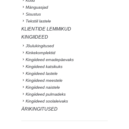
Kotid
Mänguasjad
Sisustus
Tekstiil lastele
KLIENTIDE LEMMIKUD
KINGIIDEED
Jõulukingitused
Kinkekomplektid
Kingiideed emadepäevaks
Kingiideed katsikuks
Kingiideed lastele
Kingiideed meestele
Kingiideed naistele
Kingiideed pulmadeks
Kingiideed soolaleivaks
ÄRIKINGITUSED