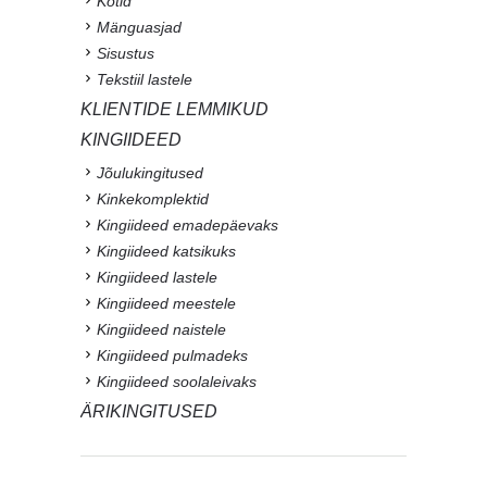
Kotid
Mänguasjad
Sisustus
Tekstiil lastele
KLIENTIDE LEMMIKUD
KINGIIDEED
Jõulukingitused
Kinkekomplektid
Kingiideed emadepäevaks
Kingiideed katsikuks
Kingiideed lastele
Kingiideed meestele
Kingiideed naistele
Kingiideed pulmadeks
Kingiideed soolaleivaks
ÄRIKINGITUSED