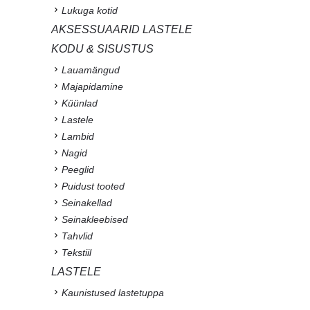
Lukuga kotid
AKSESSUAARID LASTELE
KODU & SISUSTUS
Lauamängud
Majapidamine
Küünlad
Lastele
Lambid
Nagid
Peeglid
Puidust tooted
Seinakellad
Seinakleebised
Tahvlid
Tekstiil
LASTELE
Kaunistused lastetuppa