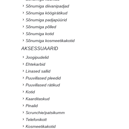
Sõnumiga diivanipadjad
Sõnumiga köögirätikud
Sõnumiga padjapüürid
Sõnumiga põlled
Sõnumiga kotid
Sõnumiga kosmeetikakotid
AKSESSUAARID
Joogipudelid
Ehtekarbid
Linased sallid
Puuvillased pleedid
Puuvillased rätikud
Kotid
Kaarditaskud
Pinalid
Scrunchie/patsikumm
Telefonikott
Kosmeetikakotid