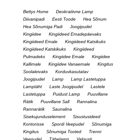
Bettys Home
Deokratiivne Lamp
Diivanipadi
Eesti Toode
Hea Sõnum
Hea Sõnumiga Padi
Joogipudel
Kingiidee
Kingiideed Emadepäevaks
Kingiideed Emale
Kingiideed Katsikuks
Kingiideed Katskikuks
Kingiideed
Pulmadeks
Kingiidee Emale
Kingiidee
Kallimale
Kingiidee Vanaemale
Kingitus
Soolaleivaks
Korduvkasutatav
Joogipudel
Lamp
Lamp Lastetuppa
Lamptäht
Laste Joogipudel
Lastele
Lastetuppa
Puidust Lamp
Puuvillane
Rätik
Puuvillane Sall
Rannalina
Rannarätik
Saunalina
Sisekujunduselement
Sisustusideed
Kontorisse
Spordi Veepudel
Sõnumiga
Kingitus
Sõnumiga Tooted
Trenni
Veepudel
Tähelamp
Valgusti