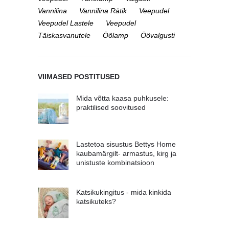
Vannilina
Vannilina Rätik
Veepudel
Veepudel Lastele
Veepudel
Täiskasvanutele
Öölamp
Öövalgusti
VIIMASED POSTITUSED
Mida võtta kaasa puhkusele:
praktilised soovitused
Lastetoa sisustus Bettys Home
kaubamärgilt- armastus, kirg ja
unistuste kombinatsioon
Katsikukingitus - mida kinkida
katsikuteks?