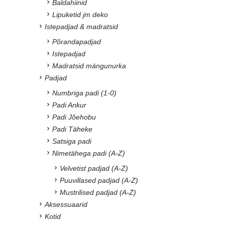
Baldahiinid
Lipuketid jm deko
Istepadjad & madratsid
Põrandapadjad
Istepadjad
Madratsid mängunurka
Padjad
Numbriga padi (1-0)
Padi Ankur
Padi Jõehobu
Padi Täheke
Satsiga padi
Nimetähega padi (A-Z)
Velvetist padjad (A-Z)
Puuvillased padjad (A-Z)
Mustrilised padjad (A-Z)
Aksessuaarid
Kotid