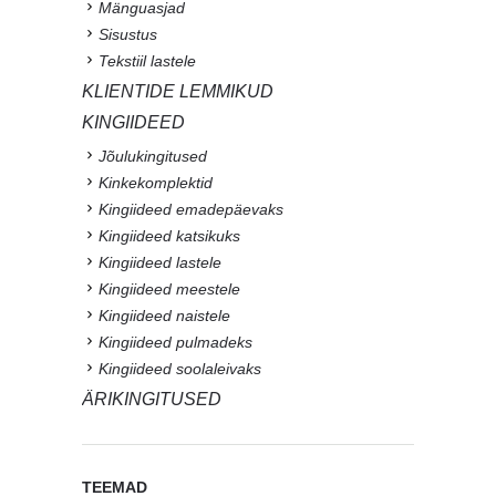
Mänguasjad
Sisustus
Tekstiil lastele
KLIENTIDE LEMMIKUD
KINGIIDEED
Jõulukingitused
Kinkekomplektid
Kingiideed emadepäevaks
Kingiideed katsikuks
Kingiideed lastele
Kingiideed meestele
Kingiideed naistele
Kingiideed pulmadeks
Kingiideed soolaleivaks
ÄRIKINGITUSED
TEEMAD