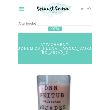
ATTACHMENT:
SÕNUMIGA_KÜÜNAL_ROOSA_VÄIKS
ED_ASJAD_2