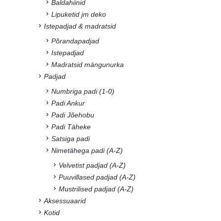
Baldahiinid
Lipuketid jm deko
Istepadjad & madratsid
Põrandapadjad
Istepadjad
Madratsid mängunurka
Padjad
Numbriga padi (1-0)
Padi Ankur
Padi Jõehobu
Padi Täheke
Satsiga padi
Nimetähega padi (A-Z)
Velvetist padjad (A-Z)
Puuvillased padjad (A-Z)
Mustrilised padjad (A-Z)
Aksessuaarid
Kotid