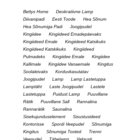
Bettys Home
Deokratiivne Lamp
Diivanipadi
Eesti Toode
Hea Sõnum
Hea Sõnumiga Padi
Joogipudel
Kingiidee
Kingiideed Emadepäevaks
Kingiideed Emale
Kingiideed Katsikuks
Kingiideed Katskikuks
Kingiideed
Pulmadeks
Kingiidee Emale
Kingiidee
Kallimale
Kingiidee Vanaemale
Kingitus
Soolaleivaks
Korduvkasutatav
Joogipudel
Lamp
Lamp Lastetuppa
Lamptäht
Laste Joogipudel
Lastele
Lastetuppa
Puidust Lamp
Puuvillane
Rätik
Puuvillane Sall
Rannalina
Rannarätik
Saunalina
Sisekujunduselement
Sisustusideed
Kontorisse
Spordi Veepudel
Sõnumiga
Kingitus
Sõnumiga Tooted
Trenni
Veepudel
Tähelamp
Valgusti