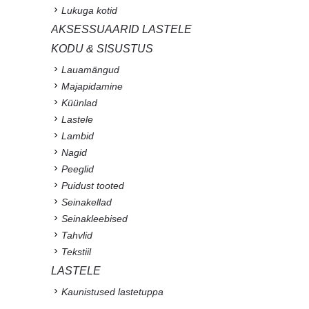
Lukuga kotid
AKSESSUAARID LASTELE
KODU & SISUSTUS
Lauamängud
Majapidamine
Küünlad
Lastele
Lambid
Nagid
Peeglid
Puidust tooted
Seinakellad
Seinakleebised
Tahvlid
Tekstiil
LASTELE
Kaunistused lastetuppa