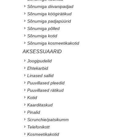
Sõnumiga diivanipadjad
Sõnumiga köögirätikud
Sõnumiga padjapüürid
Sõnumiga põlled
Sõnumiga kotid
Sõnumiga kosmeetikakotid
AKSESSUAARID
Joogipudelid
Ehtekarbid
Linased sallid
Puuvillased pleedid
Puuvillased rätikud
Kotid
Kaarditaskud
Pinalid
Scrunchie/patsikumm
Telefonikott
Kosmeetikakotid