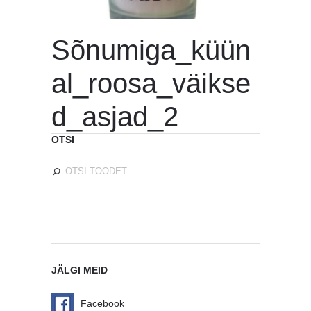
Sõnumiga_küün
al_roosa_väikse
d_asjad_2
OTSI
JÄLGI MEID
Facebook