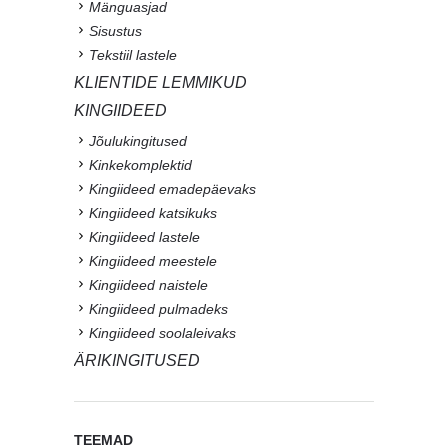
Mänguasjad
Sisustus
Tekstiil lastele
KLIENTIDE LEMMIKUD
KINGIIDEED
Jõulukingitused
Kinkekomplektid
Kingiideed emadepäevaks
Kingiideed katsikuks
Kingiideed lastele
Kingiideed meestele
Kingiideed naistele
Kingiideed pulmadeks
Kingiideed soolaleivaks
ÄRIKINGITUSED
TEEMAD