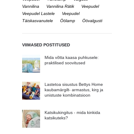
Vannilina
Vannilina Rätik
Veepudel
Veepudel Lastele
Veepudel
Täiskasvanutele
Öölamp
Öövalgusti
VIIMASED POSTITUSED
Mida võtta kaasa puhkusele:
praktilised soovitused
Lastetoa sisustus Bettys Home
kaubamärgilt- armastus, kirg ja
unistuste kombinatsioon
Katsikukingitus - mida kinkida
katsikuteks?