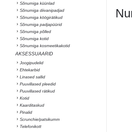
Sõnumiga küünlad
Nu
Sõnumiga diivanipadjad
Sõnumiga köögirätikud
Sõnumiga padjapüürid
Sõnumiga põlled
Sõnumiga kotid
Sõnumiga kosmeetikakotid
AKSESSUAARID
Joogipudelid
Ehtekarbid
Linased sallid
Puuvillased pleedid
Puuvillased rätikud
Kotid
Kaarditaskud
Pinalid
Scrunchie/patsikumm
Telefonikott