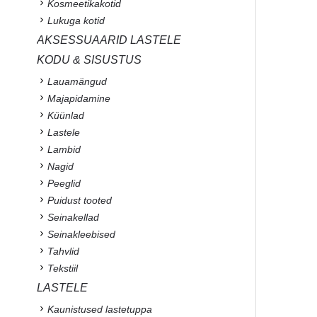
Kosmeetikakotid
Lukuga kotid
AKSESSUAARID LASTELE
KODU & SISUSTUS
Lauamängud
Majapidamine
Küünlad
Lastele
Lambid
Nagid
Peeglid
Puidust tooted
Seinakellad
Seinakleebised
Tahvlid
Tekstiil
LASTELE
Kaunistused lastetuppa