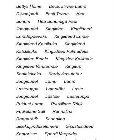
Bettys Home
Deokratiivne Lamp
Diivanipadi
Eesti Toode
Hea
Sõnum
Hea Sõnumiga Padi
Joogipudel
Kingiidee
Kingiideed
Emadepäevaks
Kingiideed Emale
Kingiideed Katsikuks
Kingiideed
Katskikuks
Kingiideed Pulmadeks
Kingiidee Emale
Kingiidee Kallimale
Kingiidee Vanaemale
Kingitus
Soolaleivaks
Korduvkasutatav
Joogipudel
Lamp
Lamp
Lastetuppa
Lamptäht
Laste
Joogipudel
Lastele
Lastetuppa
Puidust Lamp
Puuvillane Rätik
Puuvillane Sall
Rannalina
Rannarätik
Saunalina
Sisekujunduselement
Sisustusideed
Kontorisse
Spordi Veepudel