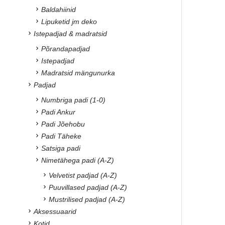
Baldahiinid
Lipuketid jm deko
Istepadjad & madratsid
Põrandapadjad
Istepadjad
Madratsid mängunurka
Padjad
Numbriga padi (1-0)
Padi Ankur
Padi Jõehobu
Padi Täheke
Satsiga padi
Nimetähega padi (A-Z)
Velvetist padjad (A-Z)
Puuvillased padjad (A-Z)
Mustrilised padjad (A-Z)
Aksessuaarid
Kotid