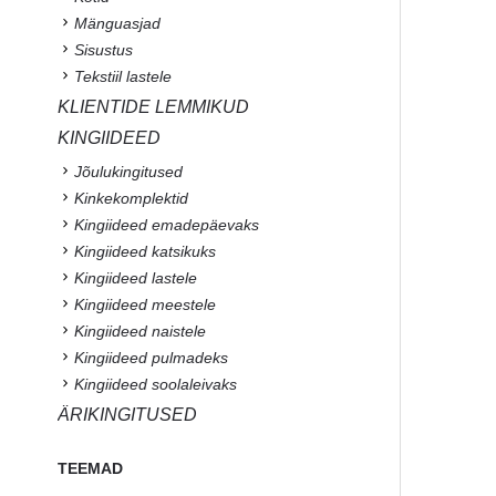
Mänguasjad
Sisustus
Tekstiil lastele
KLIENTIDE LEMMIKUD
KINGIIDEED
Jõulukingitused
Kinkekomplektid
Kingiideed emadepäevaks
Kingiideed katsikuks
Kingiideed lastele
Kingiideed meestele
Kingiideed naistele
Kingiideed pulmadeks
Kingiideed soolaleivaks
ÄRIKINGITUSED
TEEMAD