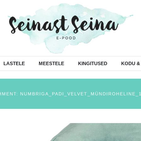
LASTELE
MEESTELE
KINGITUSED
KODU &
HMENT: NUMBRIGA_PADI_VELVET_MÜNDIROHELINE_