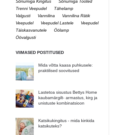
Sõnumiga Kingitus
Sõnumiga Tooted
Trenni Veepudel
Tähelamp
Valgusti
Vannilina
Vannilina Rätik
Veepudel
Veepudel Lastele
Veepudel
Täiskasvanutele
Öölamp
Öövalgusti
VIIMASED POSTITUSED
Mida võtta kaasa puhkusele:
praktilised soovitused
Lastetoa sisustus Bettys Home
kaubamärgilt- armastus, kirg ja
unistuste kombinatsioon
Katsikukingitus - mida kinkida
katsikuteks?