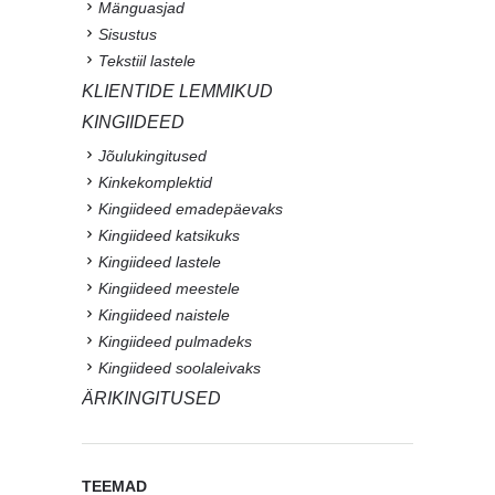
Mänguasjad
Sisustus
Tekstiil lastele
KLIENTIDE LEMMIKUD
KINGIIDEED
Jõulukingitused
Kinkekomplektid
Kingiideed emadepäevaks
Kingiideed katsikuks
Kingiideed lastele
Kingiideed meestele
Kingiideed naistele
Kingiideed pulmadeks
Kingiideed soolaleivaks
ÄRIKINGITUSED
TEEMAD