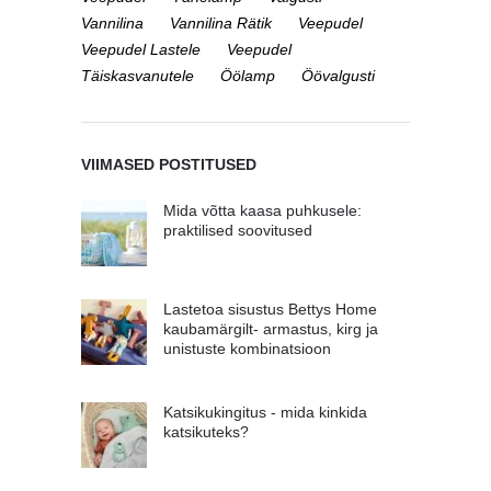
Vannilina
Vannilina Rätik
Veepudel
Veepudel Lastele
Veepudel
Täiskasvanutele
Öölamp
Öövalgusti
VIIMASED POSTITUSED
Mida võtta kaasa puhkusele:
praktilised soovitused
Lastetoa sisustus Bettys Home
kaubamärgilt- armastus, kirg ja
unistuste kombinatsioon
Katsikukingitus - mida kinkida
katsikuteks?