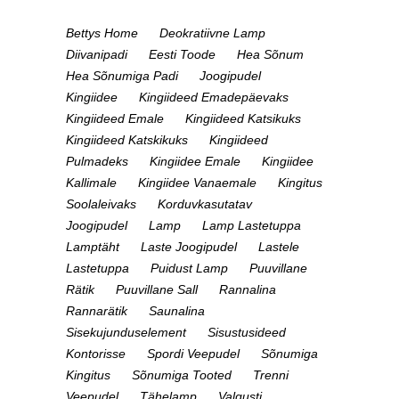
Bettys Home
Deokratiivne Lamp
Diivanipadi
Eesti Toode
Hea Sõnum
Hea Sõnumiga Padi
Joogipudel
Kingiidee
Kingiideed Emadepäevaks
Kingiideed Emale
Kingiideed Katsikuks
Kingiideed Katskikuks
Kingiideed
Pulmadeks
Kingiidee Emale
Kingiidee
Kallimale
Kingiidee Vanaemale
Kingitus
Soolaleivaks
Korduvkasutatav
Joogipudel
Lamp
Lamp Lastetuppa
Lamptäht
Laste Joogipudel
Lastele
Lastetuppa
Puidust Lamp
Puuvillane
Rätik
Puuvillane Sall
Rannalina
Rannarätik
Saunalina
Sisekujunduselement
Sisustusideed
Kontorisse
Spordi Veepudel
Sõnumiga
Kingitus
Sõnumiga Tooted
Trenni
Veepudel
Tähelamp
Valgusti