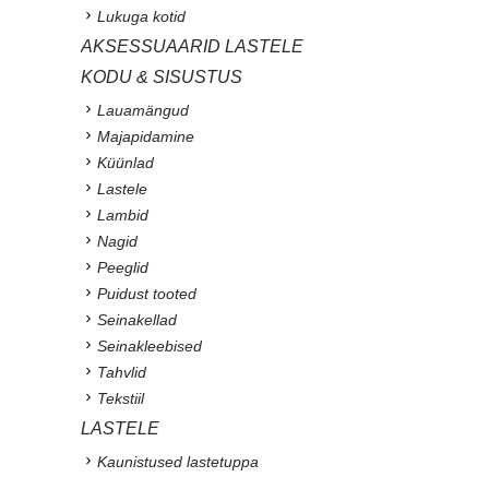
Lukuga kotid
AKSESSUAARID LASTELE
KODU & SISUSTUS
Lauamängud
Majapidamine
Küünlad
Lastele
Lambid
Nagid
Peeglid
Puidust tooted
Seinakellad
Seinakleebised
Tahvlid
Tekstiil
LASTELE
Kaunistused lastetuppa