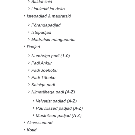
Baldahiinid
Lipuketid jm deko
Istepadjad & madratsid
Põrandapadjad
Istepadjad
Madratsid mängunurka
Padjad
Numbriga padi (1-0)
Padi Ankur
Padi Jõehobu
Padi Täheke
Satsiga padi
Nimetähega padi (A-Z)
Velvetist padjad (A-Z)
Puuvillased padjad (A-Z)
Mustrilised padjad (A-Z)
Aksessuaarid
Kotid