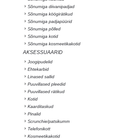
Sõnumiga diivanipadjad
Sõnumiga köögirätikud
Sõnumiga padjapüürid
Sõnumiga põlled
Sõnumiga kotid
Sõnumiga kosmeetikakotid
AKSESSUAARID
Joogipudelid
Ehtekarbid
Linased sallid
Puuvillased pleedid
Puuvillased rätikud
Kotid
Kaarditaskud
Pinalid
Scrunchie/patsikumm
Telefonikott
Kosmeetikakotid