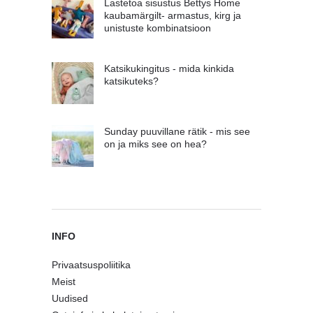
Lastetoa sisustus Bettys Home
kaubamärgilt- armastus, kirg ja
unistuste kombinatsioon
Katsikukingitus - mida kinkida
katsikuteks?
Sunday puuvillane rätik - mis see
on ja miks see on hea?
INFO
Privaatsuspoliitika
Meist
Uudised