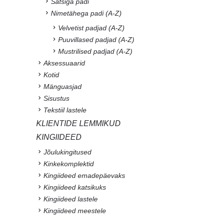
Satsiga padi
Nimetähega padi (A-Z)
Velvetist padjad (A-Z)
Puuvillased padjad (A-Z)
Mustrilised padjad (A-Z)
Aksessuaarid
Kotid
Mänguasjad
Sisustus
Tekstiil lastele
KLIENTIDE LEMMIKUD
KINGIIDEED
Jõulukingitused
Kinkekomplektid
Kingiideed emadepäevaks
Kingiideed katsikuks
Kingiideed lastele
Kingiideed meestele