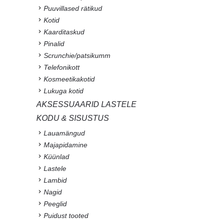
Puuvillased rätikud
Kotid
Kaarditaskud
Pinalid
Scrunchie/patsikumm
Telefonikott
Kosmeetikakotid
Lukuga kotid
AKSESSUAARID LASTELE
KODU & SISUSTUS
Lauamängud
Majapidamine
Küünlad
Lastele
Lambid
Nagid
Peeglid
Puidust tooted