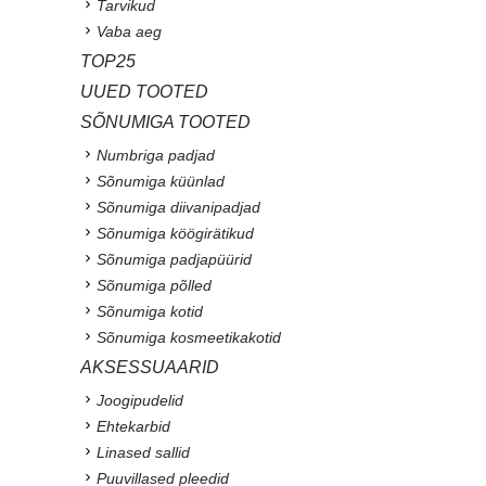
Tarvikud
Vaba aeg
TOP25
UUED TOOTED
SÕNUMIGA TOOTED
Numbriga padjad
Sõnumiga küünlad
Sõnumiga diivanipadjad
Sõnumiga köögirätikud
Sõnumiga padjapüürid
Sõnumiga põlled
Sõnumiga kotid
Sõnumiga kosmeetikakotid
AKSESSUAARID
Joogipudelid
Ehtekarbid
Linased sallid
Puuvillased pleedid