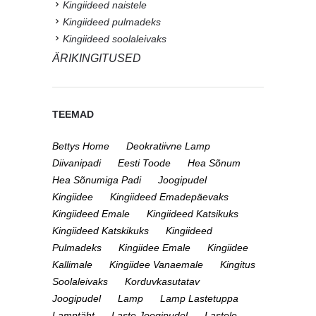
Kingiideed naistele
Kingiideed pulmadeks
Kingiideed soolaleivaks
ÄRIKINGITUSED
TEEMAD
Bettys Home
Deokratiivne Lamp
Diivanipadi
Eesti Toode
Hea Sõnum
Hea Sõnumiga Padi
Joogipudel
Kingiidee
Kingiideed Emadepäevaks
Kingiideed Emale
Kingiideed Katsikuks
Kingiideed Katskikuks
Kingiideed
Pulmadeks
Kingiidee Emale
Kingiidee
Kallimale
Kingiidee Vanaemale
Kingitus
Soolaleivaks
Korduvkasutatav
Joogipudel
Lamp
Lamp Lastetuppa
Lamptäht
Laste Joogipudel
Lastele