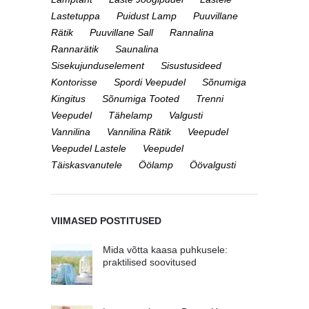
Lastetuppa
Puidust Lamp
Puuvillane
Rätik
Puuvillane Sall
Rannalina
Rannarätik
Saunalina
Sisekujunduselement
Sisustusideed
Kontorisse
Spordi Veepudel
Sõnumiga
Kingitus
Sõnumiga Tooted
Trenni
Veepudel
Tähelamp
Valgusti
Vannilina
Vannilina Rätik
Veepudel
Veepudel Lastele
Veepudel
Täiskasvanutele
Öölamp
Öövalgusti
VIIMASED POSTITUSED
Mida võtta kaasa puhkusele:
praktilised soovitused