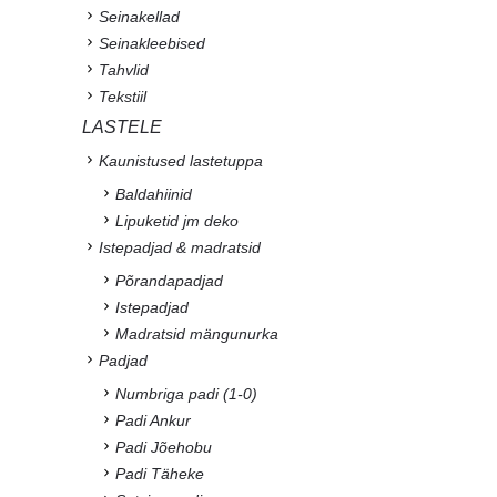
Seinakellad
Seinakleebised
Tahvlid
Tekstiil
LASTELE
Kaunistused lastetuppa
Baldahiinid
Lipuketid jm deko
Istepadjad & madratsid
Põrandapadjad
Istepadjad
Madratsid mängunurka
Padjad
Numbriga padi (1-0)
Padi Ankur
Padi Jõehobu
Padi Täheke