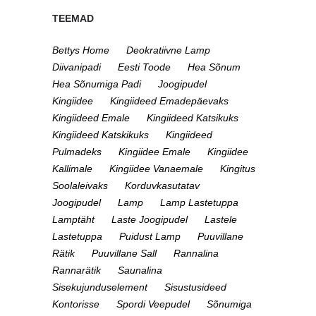
TEEMAD
Bettys Home
Deokratiivne Lamp
Diivanipadi
Eesti Toode
Hea Sõnum
Hea Sõnumiga Padi
Joogipudel
Kingiidee
Kingiideed Emadepäevaks
Kingiideed Emale
Kingiideed Katsikuks
Kingiideed Katskikuks
Kingiideed
Pulmadeks
Kingiidee Emale
Kingiidee
Kallimale
Kingiidee Vanaemale
Kingitus
Soolaleivaks
Korduvkasutatav
Joogipudel
Lamp
Lamp Lastetuppa
Lamptäht
Laste Joogipudel
Lastele
Lastetuppa
Puidust Lamp
Puuvillane
Rätik
Puuvillane Sall
Rannalina
Rannarätik
Saunalina
Sisekujunduselement
Sisustusideed
Kontorisse
Spordi Veepudel
Sõnumiga