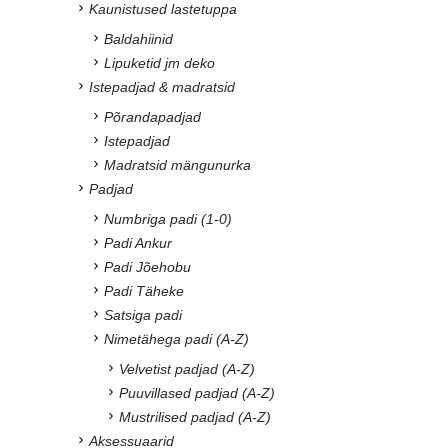
Kaunistused lastetuppa
Baldahiinid
Lipuketid jm deko
Istepadjad & madratsid
Põrandapadjad
Istepadjad
Madratsid mängunurka
Padjad
Numbriga padi (1-0)
Padi Ankur
Padi Jõehobu
Padi Täheke
Satsiga padi
Nimetähega padi (A-Z)
Velvetist padjad (A-Z)
Puuvillased padjad (A-Z)
Mustrilised padjad (A-Z)
Aksessuaarid