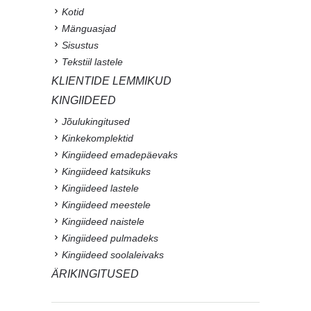
Kotid
Mänguasjad
Sisustus
Tekstiil lastele
KLIENTIDE LEMMIKUD
KINGIIDEED
Jõulukingitused
Kinkekomplektid
Kingiideed emadepäevaks
Kingiideed katsikuks
Kingiideed lastele
Kingiideed meestele
Kingiideed naistele
Kingiideed pulmadeks
Kingiideed soolaleivaks
ÄRIKINGITUSED