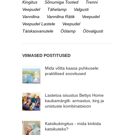
Kingitus
Sõnumiga Tooted
Trenni
Veepudel
Tähelamp
Valgusti
Vannilina
Vannilina Rätik
Veepudel
Veepudel Lastele
Veepudel
Täiskasvanutele
Öölamp
Öövalgusti
VIIMASED POSTITUSED
Mida võtta kaasa puhkusele:
praktilised soovitused
Lastetoa sisustus Bettys Home
kaubamärgilt- armastus, kirg ja
unistuste kombinatsioon
Katsikukingitus - mida kinkida
katsikuteks?