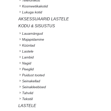
Telefonikott
Kosmeetikakotid
Lukuga kotid
AKSESSUAARID LASTELE
KODU & SISUSTUS
Lauamängud
Majapidamine
Küünlad
Lastele
Lambid
Nagid
Peeglid
Puidust tooted
Seinakellad
Seinakleebised
Tahvlid
Tekstiil
LASTELE