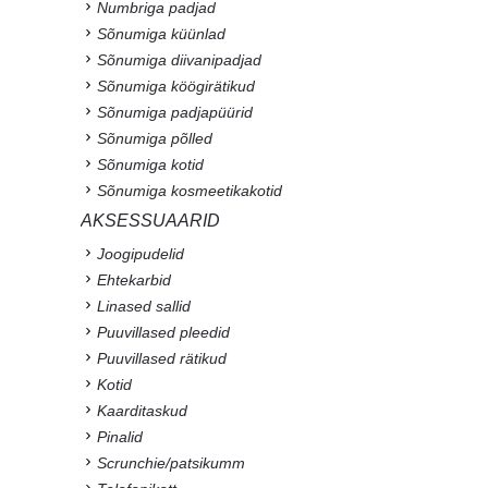
Numbriga padjad
Sõnumiga küünlad
Sõnumiga diivanipadjad
Sõnumiga köögirätikud
Sõnumiga padjapüürid
Sõnumiga põlled
Sõnumiga kotid
Sõnumiga kosmeetikakotid
AKSESSUAARID
Joogipudelid
Ehtekarbid
Linased sallid
Puuvillased pleedid
Puuvillased rätikud
Kotid
Kaarditaskud
Pinalid
Scrunchie/patsikumm