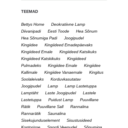
TEEMAD
Bettys Home
Deokratiivne Lamp
Diivanipadi
Eesti Toode
Hea Sõnum
Hea Sõnumiga Padi
Joogipudel
Kingiidee
Kingiideed Emadepäevaks
Kingiideed Emale
Kingiideed Katsikuks
Kingiideed Katskikuks
Kingiideed
Pulmadeks
Kingiidee Emale
Kingiidee
Kallimale
Kingiidee Vanaemale
Kingitus
Soolaleivaks
Korduvkasutatav
Joogipudel
Lamp
Lamp Lastetuppa
Lamptäht
Laste Joogipudel
Lastele
Lastetuppa
Puidust Lamp
Puuvillane
Rätik
Puuvillane Sall
Rannalina
Rannarätik
Saunalina
Sisekujunduselement
Sisustusideed
Kontorisse
Spordi Veepudel
Sõnumiga