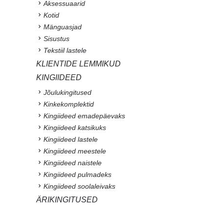
Aksessuaarid
Kotid
Mänguasjad
Sisustus
Tekstiil lastele
KLIENTIDE LEMMIKUD
KINGIIDEED
Jõulukingitused
Kinkekomplektid
Kingiideed emadepäevaks
Kingiideed katsikuks
Kingiideed lastele
Kingiideed meestele
Kingiideed naistele
Kingiideed pulmadeks
Kingiideed soolaleivaks
ÄRIKINGITUSED