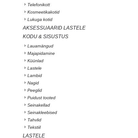
Telefonikott
Kosmeetikakotid
Lukuga kotid
AKSESSUAARID LASTELE
KODU & SISUSTUS
Lauamängud
Majapidamine
Küünlad
Lastele
Lambid
Nagid
Peeglid
Puidust tooted
Seinakellad
Seinakleebised
Tahvlid
Tekstiil
LASTELE