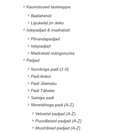
Kaunistused lastetuppa
Baldahiinid
Lipuketid jm deko
Istepadjad & madratsid
Põrandapadjad
Istepadjad
Madratsid mängunurka
Padjad
Numbriga padi (1-0)
Padi Ankur
Padi Jõehobu
Padi Täheke
Satsiga padi
Nimetähega padi (A-Z)
Velvetist padjad (A-Z)
Puuvillased padjad (A-Z)
Mustrilised padjad (A-Z)