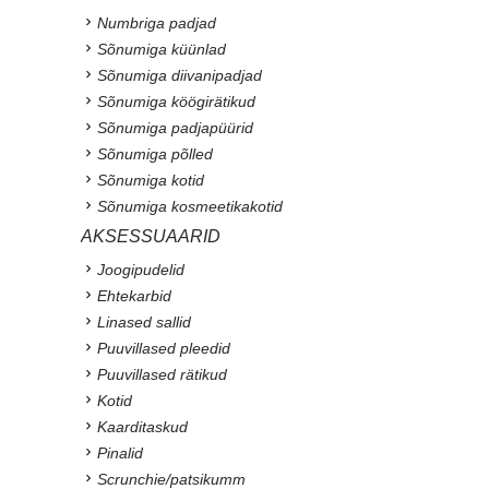
Numbriga padjad
Sõnumiga küünlad
Sõnumiga diivanipadjad
Sõnumiga köögirätikud
Sõnumiga padjapüürid
Sõnumiga põlled
Sõnumiga kotid
Sõnumiga kosmeetikakotid
AKSESSUAARID
Joogipudelid
Ehtekarbid
Linased sallid
Puuvillased pleedid
Puuvillased rätikud
Kotid
Kaarditaskud
Pinalid
Scrunchie/patsikumm