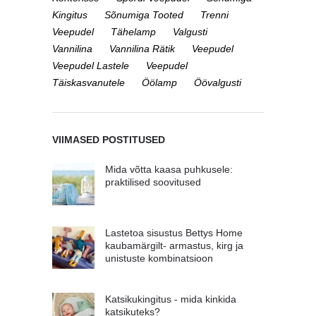
Kingitus
Sõnumiga Tooted
Trenni
Veepudel
Tähelamp
Valgusti
Vannilina
Vannilina Rätik
Veepudel
Veepudel Lastele
Veepudel
Täiskasvanutele
Öölamp
Öövalgusti
VIIMASED POSTITUSED
Mida võtta kaasa puhkusele:
praktilised soovitused
Lastetoa sisustus Bettys Home
kaubamärgilt- armastus, kirg ja
unistuste kombinatsioon
Katsikukingitus - mida kinkida
katsikuteks?