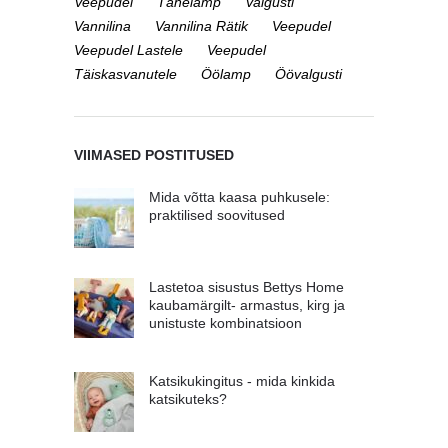
Veepudel
Tähelamp
Valgusti
Vannilina
Vannilina Rätik
Veepudel
Veepudel Lastele
Veepudel
Täiskasvanutele
Öölamp
Öövalgusti
VIIMASED POSTITUSED
Mida võtta kaasa puhkusele:
praktilised soovitused
Lastetoa sisustus Bettys Home
kaubamärgilt- armastus, kirg ja
unistuste kombinatsioon
Katsikukingitus - mida kinkida
katsikuteks?