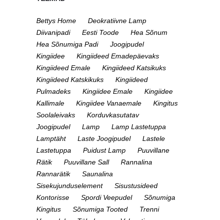
Bettys Home
Deokratiivne Lamp
Diivanipadi
Eesti Toode
Hea Sõnum
Hea Sõnumiga Padi
Joogipudel
Kingiidee
Kingiideed Emadepäevaks
Kingiideed Emale
Kingiideed Katsikuks
Kingiideed Katskikuks
Kingiideed
Pulmadeks
Kingiidee Emale
Kingiidee
Kallimale
Kingiidee Vanaemale
Kingitus
Soolaleivaks
Korduvkasutatav
Joogipudel
Lamp
Lamp Lastetuppa
Lamptäht
Laste Joogipudel
Lastele
Lastetuppa
Puidust Lamp
Puuvillane
Rätik
Puuvillane Sall
Rannalina
Rannarätik
Saunalina
Sisekujunduselement
Sisustusideed
Kontorisse
Spordi Veepudel
Sõnumiga
Kingitus
Sõnumiga Tooted
Trenni