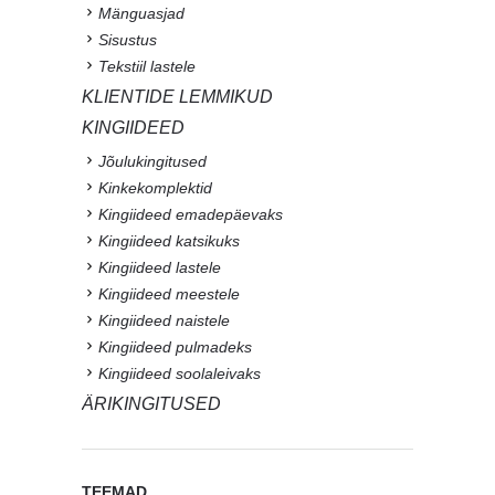
Mänguasjad
Sisustus
Tekstiil lastele
KLIENTIDE LEMMIKUD
KINGIIDEED
Jõulukingitused
Kinkekomplektid
Kingiideed emadepäevaks
Kingiideed katsikuks
Kingiideed lastele
Kingiideed meestele
Kingiideed naistele
Kingiideed pulmadeks
Kingiideed soolaleivaks
ÄRIKINGITUSED
TEEMAD