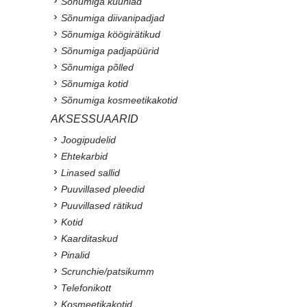
Sõnumiga küünlad
Sõnumiga diivanipadjad
Sõnumiga köögirätikud
Sõnumiga padjapüürid
Sõnumiga põlled
Sõnumiga kotid
Sõnumiga kosmeetikakotid
AKSESSUAARID
Joogipudelid
Ehtekarbid
Linased sallid
Puuvillased pleedid
Puuvillased rätikud
Kotid
Kaarditaskud
Pinalid
Scrunchie/patsikumm
Telefonikott
Kosmeetikakotid