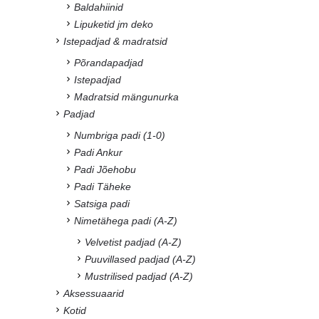
Baldahiinid
Lipuketid jm deko
Istepadjad & madratsid
Põrandapadjad
Istepadjad
Madratsid mängunurka
Padjad
Numbriga padi (1-0)
Padi Ankur
Padi Jõehobu
Padi Täheke
Satsiga padi
Nimetähega padi (A-Z)
Velvetist padjad (A-Z)
Puuvillased padjad (A-Z)
Mustrilised padjad (A-Z)
Aksessuaarid
Kotid