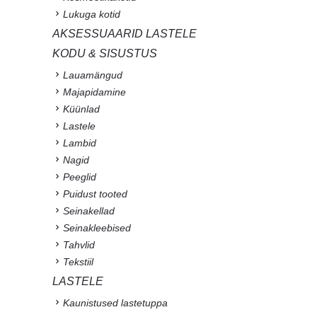
Lukuga kotid
AKSESSUAARID LASTELE
KODU & SISUSTUS
Lauamängud
Majapidamine
Küünlad
Lastele
Lambid
Nagid
Peeglid
Puidust tooted
Seinakellad
Seinakleebised
Tahvlid
Tekstiil
LASTELE
Kaunistused lastetuppa