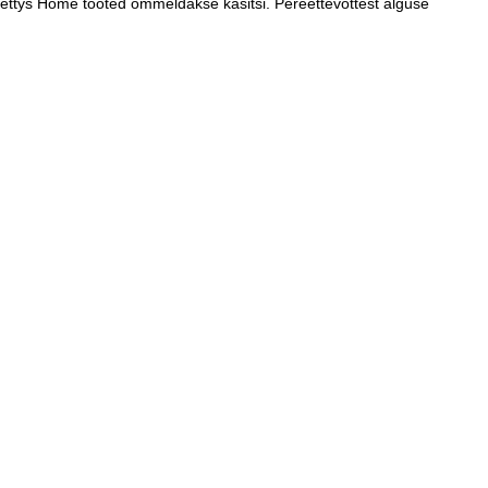
Bettys Home tooted õmmeldakse käsitsi. Pereettevõttest alguse