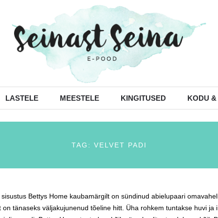
LASTELE
MEESTELE
KINGITUSED
KODU &
TAG: VELVET PADI
 sisustus Bettys Home kaubamärgilt on sündinud abielupaari omavaheli
t on tänaseks väljakujunenud tõeline hitt. Üha rohkem tuntakse huvi ja i