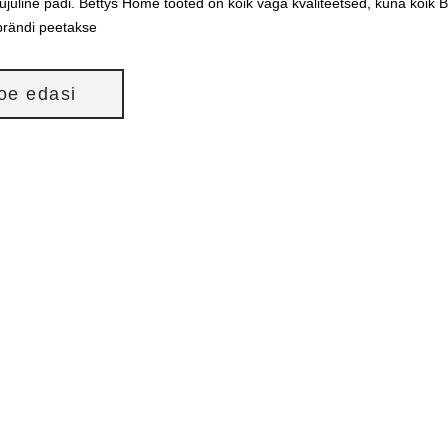
ujuline padi. Bettys Home tooted on kõik väga kvaliteetsed, kuna kõik 
rändi peetakse
loe edasi