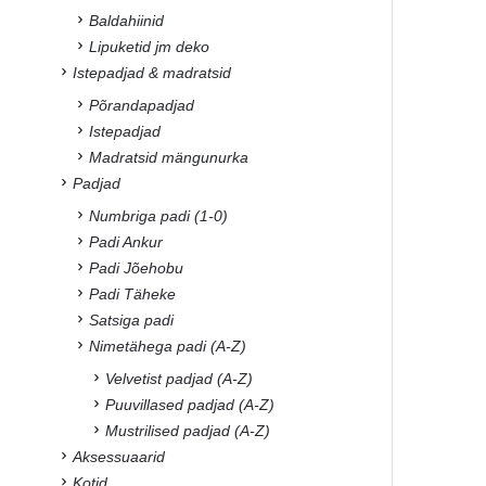
Baldahiinid
Lipuketid jm deko
Istepadjad & madratsid
Põrandapadjad
Istepadjad
Madratsid mängunurka
Padjad
Numbriga padi (1-0)
Padi Ankur
Padi Jõehobu
Padi Täheke
Satsiga padi
Nimetähega padi (A-Z)
Velvetist padjad (A-Z)
Puuvillased padjad (A-Z)
Mustrilised padjad (A-Z)
Aksessuaarid
Kotid