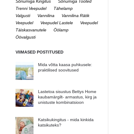
Sõnumiga Kingitus
Sõnumiga Tooted
Trenni Veepudel
Tähelamp
Valgusti
Vannilina
Vannilina Rätik
Veepudel
Veepudel Lastele
Veepudel
Täiskasvanutele
Öölamp
Öövalgusti
VIIMASED POSTITUSED
Mida võtta kaasa puhkusele:
praktilised soovitused
Lastetoa sisustus Bettys Home
kaubamärgilt- armastus, kirg ja
unistuste kombinatsioon
Katsikukingitus - mida kinkida
katsikuteks?