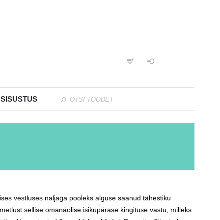
 SISUSTUS
ses vestluses naljaga pooleks alguse saanud tähestiku
metlust sellise omanäolise isikupärase kingituse vastu, milleks