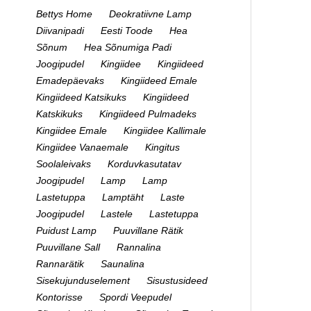
Bettys Home
Deokratiivne Lamp
Diivanipadi
Eesti Toode
Hea
Sõnum
Hea Sõnumiga Padi
Joogipudel
Kingiidee
Kingiideed
Emadepäevaks
Kingiideed Emale
Kingiideed Katsikuks
Kingiideed
Katskikuks
Kingiideed Pulmadeks
Kingiidee Emale
Kingiidee Kallimale
Kingiidee Vanaemale
Kingitus
Soolaleivaks
Korduvkasutatav
Joogipudel
Lamp
Lamp
Lastetuppa
Lamptäht
Laste
Joogipudel
Lastele
Lastetuppa
Puidust Lamp
Puuvillane Rätik
Puuvillane Sall
Rannalina
Rannarätik
Saunalina
Sisekujunduselement
Sisustusideed
Kontorisse
Spordi Veepudel