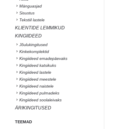
Mänguasjad
Sisustus
Tekstiil lastele
KLIENTIDE LEMMIKUD
KINGIIDEED
Jõulukingitused
Kinkekomplektid
Kingiideed emadepäevaks
Kingiideed katsikuks
Kingiideed lastele
Kingiideed meestele
Kingiideed naistele
Kingiideed pulmadeks
Kingiideed soolaleivaks
ÄRIKINGITUSED
TEEMAD