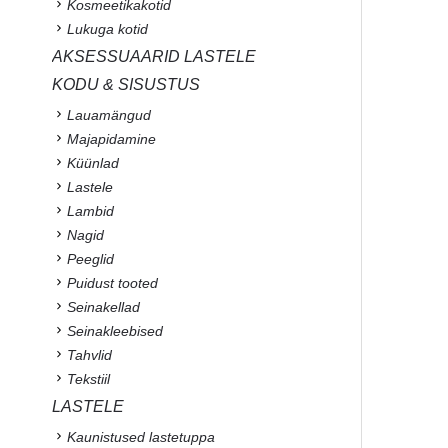
Kosmeetikakotid
Lukuga kotid
AKSESSUAARID LASTELE
KODU & SISUSTUS
Lauamängud
Majapidamine
Küünlad
Lastele
Lambid
Nagid
Peeglid
Puidust tooted
Seinakellad
Seinakleebised
Tahvlid
Tekstiil
LASTELE
Kaunistused lastetuppa