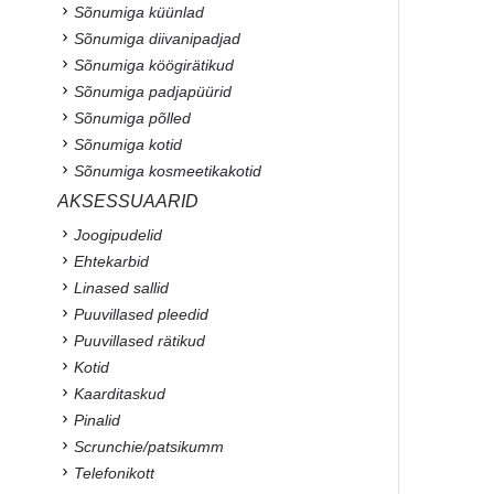
Sõnumiga küünlad
Sõnumiga diivanipadjad
Sõnumiga köögirätikud
Sõnumiga padjapüürid
Sõnumiga põlled
Sõnumiga kotid
Sõnumiga kosmeetikakotid
AKSESSUAARID
Joogipudelid
Ehtekarbid
Linased sallid
Puuvillased pleedid
Puuvillased rätikud
Kotid
Kaarditaskud
Pinalid
Scrunchie/patsikumm
Telefonikott