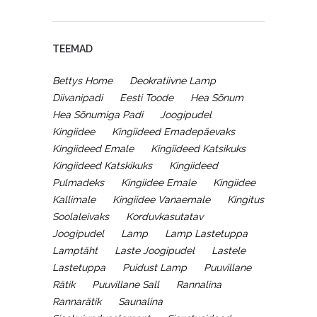
TEEMAD
Bettys Home
Deokratiivne Lamp
Diivanipadi
Eesti Toode
Hea Sõnum
Hea Sõnumiga Padi
Joogipudel
Kingiidee
Kingiideed Emadepäevaks
Kingiideed Emale
Kingiideed Katsikuks
Kingiideed Katskikuks
Kingiideed
Pulmadeks
Kingiidee Emale
Kingiidee
Kallimale
Kingiidee Vanaemale
Kingitus
Soolaleivaks
Korduvkasutatav
Joogipudel
Lamp
Lamp Lastetuppa
Lamptäht
Laste Joogipudel
Lastele
Lastetuppa
Puidust Lamp
Puuvillane
Rätik
Puuvillane Sall
Rannalina
Rannarätik
Saunalina