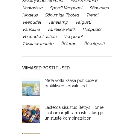
Sisekujunduselement
Sisustusideed
Kontorisse
Spordi Veepudel
Sõnumiga
Kingitus
Sõnumiga Tooted
Trenni
Veepudel
Tähelamp
Valgusti
Vannilina
Vannilina Rätik
Veepudel
Veepudel Lastele
Veepudel
Täiskasvanutele
Öölamp
Öövalgusti
VIIMASED POSTITUSED
Mida võtta kaasa puhkusele:
praktilised soovitused
Lastetoa sisustus Bettys Home
kaubamärgilt- armastus, kirg ja
unistuste kombinatsioon