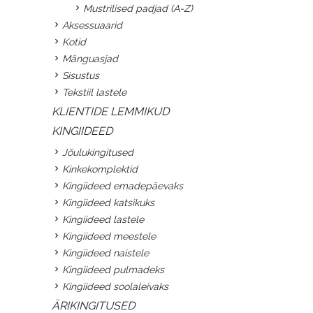
Mustrilised padjad (A-Z)
Aksessuaarid
Kotid
Mänguasjad
Sisustus
Tekstiil lastele
KLIENTIDE LEMMIKUD
KINGIIDEED
Jõulukingitused
Kinkekomplektid
Kingiideed emadepäevaks
Kingiideed katsikuks
Kingiideed lastele
Kingiideed meestele
Kingiideed naistele
Kingiideed pulmadeks
Kingiideed soolaleivaks
ÄRIKINGITUSED