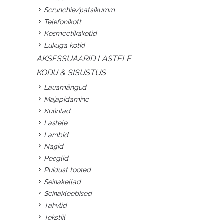
Scrunchie/patsikumm
Telefonikott
Kosmeetikakotid
Lukuga kotid
AKSESSUAARID LASTELE
KODU & SISUSTUS
Lauamängud
Majapidamine
Küünlad
Lastele
Lambid
Nagid
Peeglid
Puidust tooted
Seinakellad
Seinakleebised
Tahvlid
Tekstiil