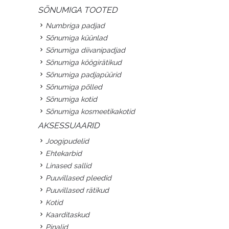
SÕNUMIGA TOOTED
Numbriga padjad
Sõnumiga küünlad
Sõnumiga diivanipadjad
Sõnumiga köögirätikud
Sõnumiga padjapüürid
Sõnumiga põlled
Sõnumiga kotid
Sõnumiga kosmeetikakotid
AKSESSUAARID
Joogipudelid
Ehtekarbid
Linased sallid
Puuvillased pleedid
Puuvillased rätikud
Kotid
Kaarditaskud
Pinalid