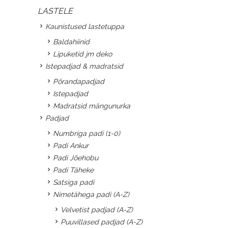
LASTELE
Kaunistused lastetuppa
Baldahiinid
Lipuketid jm deko
Istepadjad & madratsid
Põrandapadjad
Istepadjad
Madratsid mängunurka
Padjad
Numbriga padi (1-0)
Padi Ankur
Padi Jõehobu
Padi Täheke
Satsiga padi
Nimetähega padi (A-Z)
Velvetist padjad (A-Z)
Puuvillased padjad (A-Z)