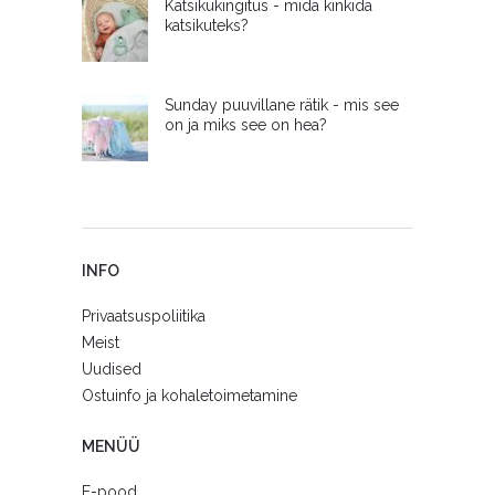
Katsikukingitus - mida kinkida
katsikuteks?
Sunday puuvillane rätik - mis see
on ja miks see on hea?
INFO
Privaatsuspoliitika
Meist
Uudised
Ostuinfo ja kohaletoimetamine
MENÜÜ
E-pood