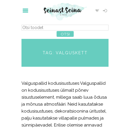
TAG: VALGUSKETT
Valguspallid kodusisustuses Valguspallid
on kodusisustuses ülimalt põnev
sisustuselement, millega saab luua õdusa
ja mõnusa atmosfääri. Neid kasutatakse
kodusisustuses, dekoratsioonina üritustel,
palju kasutatakse villapalle pulmades ja
sünnipäevadel. Erilise olemise annavad