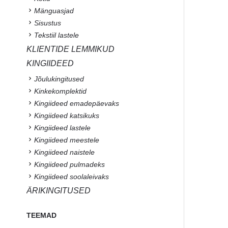
Mänguasjad
Sisustus
Tekstiil lastele
KLIENTIDE LEMMIKUD
KINGIIDEED
Jõulukingitused
Kinkekomplektid
Kingiideed emadepäevaks
Kingiideed katsikuks
Kingiideed lastele
Kingiideed meestele
Kingiideed naistele
Kingiideed pulmadeks
Kingiideed soolaleivaks
ÄRIKINGITUSED
TEEMAD