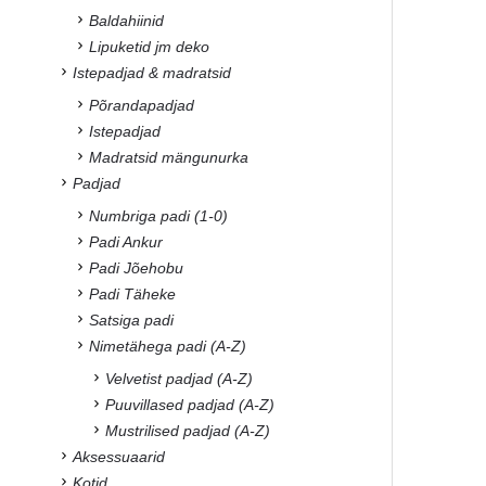
Baldahiinid
Lipuketid jm deko
Istepadjad & madratsid
Põrandapadjad
Istepadjad
Madratsid mängunurka
Padjad
Numbriga padi (1-0)
Padi Ankur
Padi Jõehobu
Padi Täheke
Satsiga padi
Nimetähega padi (A-Z)
Velvetist padjad (A-Z)
Puuvillased padjad (A-Z)
Mustrilised padjad (A-Z)
Aksessuaarid
Kotid