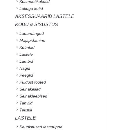
Kosmeetikakotid
Lukuga kotid
AKSESSUAARID LASTELE
KODU & SISUSTUS
Lauamängud
Majapidamine
Küünlad
Lastele
Lambid
Nagid
Peeglid
Puidust tooted
Seinakellad
Seinakleebised
Tahvlid
Tekstiil
LASTELE
Kaunistused lastetuppa