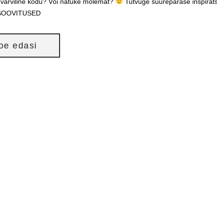
 värviline kodu? Või natuke mõlemat?
Tutvuge suurepärase inspirats
SOOVITUSED
loe edasi