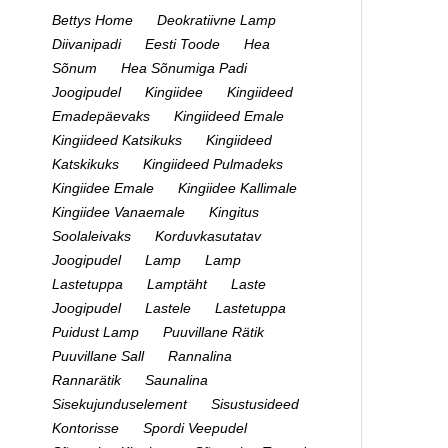
Bettys Home
Deokratiivne Lamp
Diivanipadi
Eesti Toode
Hea
Sõnum
Hea Sõnumiga Padi
Joogipudel
Kingiidee
Kingiideed
Emadepäevaks
Kingiideed Emale
Kingiideed Katsikuks
Kingiideed
Katskikuks
Kingiideed Pulmadeks
Kingiidee Emale
Kingiidee Kallimale
Kingiidee Vanaemale
Kingitus
Soolaleivaks
Korduvkasutatav
Joogipudel
Lamp
Lamp
Lastetuppa
Lamptäht
Laste
Joogipudel
Lastele
Lastetuppa
Puidust Lamp
Puuvillane Rätik
Puuvillane Sall
Rannalina
Rannarätik
Saunalina
Sisekujunduselement
Sisustusideed
Kontorisse
Spordi Veepudel