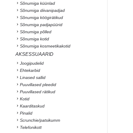
Sõnumiga küünlad
Sõnumiga diivanipadjad
Sõnumiga köögirätikud
Sõnumiga padjapüürid
Sõnumiga põlled
Sõnumiga kotid
Sõnumiga kosmeetikakotid
AKSESSUAARID
Joogipudelid
Ehtekarbid
Linased sallid
Puuvillased pleedid
Puuvillased rätikud
Kotid
Kaarditaskud
Pinalid
Scrunchie/patsikumm
Telefonikott