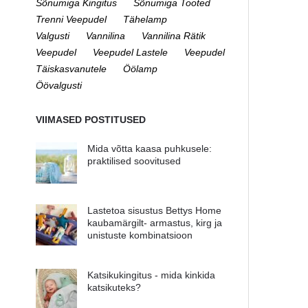
Sõnumiga Kingitus
Sõnumiga Tooted
Trenni Veepudel
Tähelamp
Valgusti
Vannilina
Vannilina Rätik
Veepudel
Veepudel Lastele
Veepudel
Täiskasvanutele
Öölamp
Öövalgusti
VIIMASED POSTITUSED
Mida võtta kaasa puhkusele:
praktilised soovitused
Lastetoa sisustus Bettys Home
kaubamärgilt- armastus, kirg ja
unistuste kombinatsioon
Katsikukingitus - mida kinkida
katsikuteks?