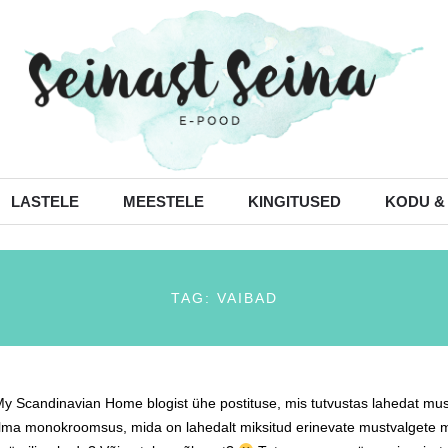
LASTELE
MEESTELE
KINGITUSED
KODU &
TAG: VAIBAD
My Scandinavian Home blogist ühe postituse, mis tutvustas lahedat mus
silma monokroomsus, mida on lahedalt miksitud erinevate mustvalgete 