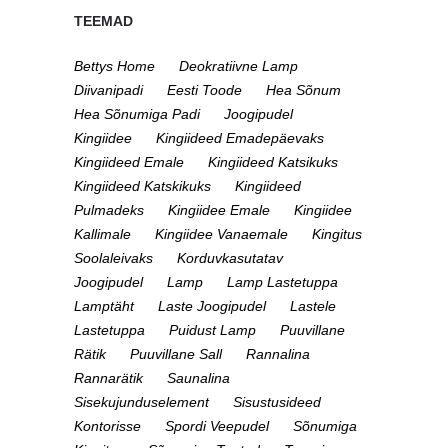
TEEMAD
Bettys Home
Deokratiivne Lamp
Diivanipadi
Eesti Toode
Hea Sõnum
Hea Sõnumiga Padi
Joogipudel
Kingiidee
Kingiideed Emadepäevaks
Kingiideed Emale
Kingiideed Katsikuks
Kingiideed Katskikuks
Kingiideed
Pulmadeks
Kingiidee Emale
Kingiidee
Kallimale
Kingiidee Vanaemale
Kingitus
Soolaleivaks
Korduvkasutatav
Joogipudel
Lamp
Lamp Lastetuppa
Lamptäht
Laste Joogipudel
Lastele
Lastetuppa
Puidust Lamp
Puuvillane
Rätik
Puuvillane Sall
Rannalina
Rannarätik
Saunalina
Sisekujunduselement
Sisustusideed
Kontorisse
Spordi Veepudel
Sõnumiga