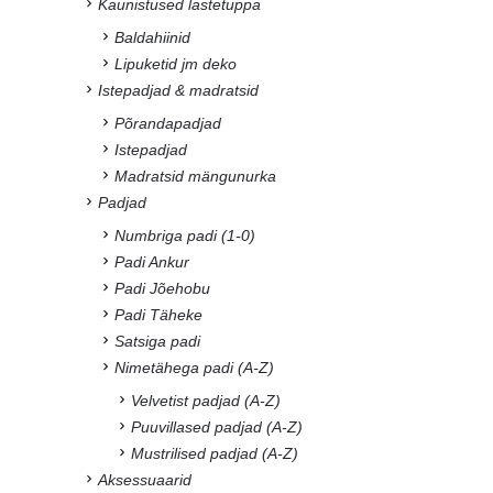
Kaunistused lastetuppa
Baldahiinid
Lipuketid jm deko
Istepadjad & madratsid
Põrandapadjad
Istepadjad
Madratsid mängunurka
Padjad
Numbriga padi (1-0)
Padi Ankur
Padi Jõehobu
Padi Täheke
Satsiga padi
Nimetähega padi (A-Z)
Velvetist padjad (A-Z)
Puuvillased padjad (A-Z)
Mustrilised padjad (A-Z)
Aksessuaarid