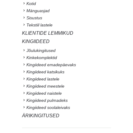
Kotid
Mänguasjad
Sisustus
Tekstiil lastele
KLIENTIDE LEMMIKUD
KINGIIDEED
Jõulukingitused
Kinkekomplektid
Kingiideed emadepäevaks
Kingiideed katsikuks
Kingiideed lastele
Kingiideed meestele
Kingiideed naistele
Kingiideed pulmadeks
Kingiideed soolaleivaks
ÄRIKINGITUSED