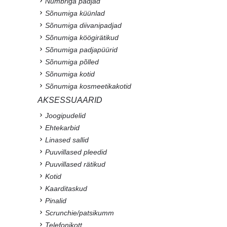
Numbriga padjad
Sõnumiga küünlad
Sõnumiga diivanipadjad
Sõnumiga köögirätikud
Sõnumiga padjapüürid
Sõnumiga põlled
Sõnumiga kotid
Sõnumiga kosmeetikakotid
AKSESSUAARID
Joogipudelid
Ehtekarbid
Linased sallid
Puuvillased pleedid
Puuvillased rätikud
Kotid
Kaarditaskud
Pinalid
Scrunchie/patsikumm
Telefonikott