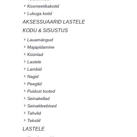
Kosmeetikakotid
Lukuga kotid
AKSESSUAARID LASTELE
KODU & SISUSTUS
Lauamängud
Majapidamine
Küünlad
Lastele
Lambid
Nagid
Peeglid
Puidust tooted
Seinakellad
Seinakleebised
Tahvlid
Tekstiil
LASTELE