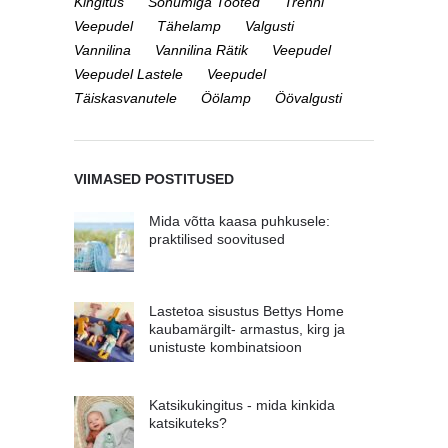
Kingitus
Sõnumiga Tooted
Trenni
Veepudel
Tähelamp
Valgusti
Vannilina
Vannilina Rätik
Veepudel
Veepudel Lastele
Veepudel
Täiskasvanutele
Öölamp
Öövalgusti
VIIMASED POSTITUSED
Mida võtta kaasa puhkusele:
praktilised soovitused
Lastetoa sisustus Bettys Home
kaubamärgilt- armastus, kirg ja
unistuste kombinatsioon
Katsikukingitus - mida kinkida
katsikuteks?