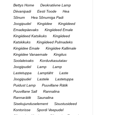
Bettys Home
Deokratiivne Lamp
Diivanipadi
Eesti Toode
Hea
Sõnum
Hea Sõnumiga Padi
Joogipudel
Kingiidee
Kingiideed
Emadepäevaks
Kingiideed Emale
Kingiideed Katsikuks
Kingiideed
Katskikuks
Kingiideed Pulmadeks
Kingiidee Emale
Kingiidee Kallimale
Kingiidee Vanaemale
Kingitus
Soolaleivaks
Korduvkasutatav
Joogipudel
Lamp
Lamp
Lastetuppa
Lamptäht
Laste
Joogipudel
Lastele
Lastetuppa
Puidust Lamp
Puuvillane Rätik
Puuvillane Sall
Rannalina
Rannarätik
Saunalina
Sisekujunduselement
Sisustusideed
Kontorisse
Spordi Veepudel