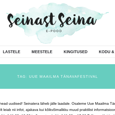
LASTELE
MEESTELE
KINGITUSED
KODU &
TAG: UUE MAAILMA TÄNAVAFESTIVAL
head uudised! Seinatera läheb jälle laadale. Osaleme Uue Maailma Täna
t leiab nii infot, ajakava kui kõikvõimalikku muud praktilist informatsi