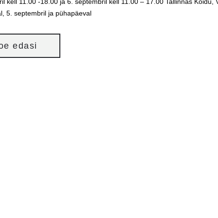
il kell 11.00 -18.00 ja 6. septembril kell 11.00 – 17.00 Tallinnas Koid
l, 5. septembril ja pühapäeval
loe edasi