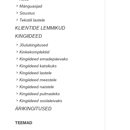
Mänguasjad
Sisustus
Tekstiil lastele
KLIENTIDE LEMMIKUD
KINGIIDEED
Jõulukingitused
Kinkekomplektid
Kingiideed emadepäevaks
Kingiideed katsikuks
Kingiideed lastele
Kingiideed meestele
Kingiideed naistele
Kingiideed pulmadeks
Kingiideed soolaleivaks
ÄRIKINGITUSED
TEEMAD