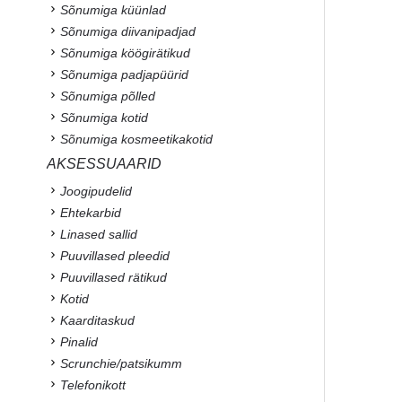
Sõnumiga küünlad
Sõnumiga diivanipadjad
Sõnumiga köögirätikud
Sõnumiga padjapüürid
Sõnumiga põlled
Sõnumiga kotid
Sõnumiga kosmeetikakotid
AKSESSUAARID
Joogipudelid
Ehtekarbid
Linased sallid
Puuvillased pleedid
Puuvillased rätikud
Kotid
Kaarditaskud
Pinalid
Scrunchie/patsikumm
Telefonikott