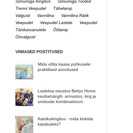
Sõnumiga Kingitus
Sõnumiga Tooted
Trenni Veepudel
Tähelamp
Valgusti
Vannilina
Vannilina Rätik
Veepudel
Veepudel Lastele
Veepudel
Täiskasvanutele
Öölamp
Öövalgusti
VIIMASED POSTITUSED
Mida võtta kaasa puhkusele:
praktilised soovitused
Lastetoa sisustus Bettys Home
kaubamärgilt- armastus, kirg ja
unistuste kombinatsioon
Katsikukingitus - mida kinkida
katsikuteks?