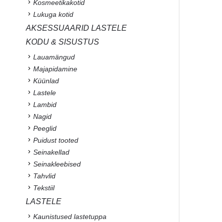
Kosmeetikakotid
Lukuga kotid
AKSESSUAARID LASTELE
KODU & SISUSTUS
Lauamängud
Majapidamine
Küünlad
Lastele
Lambid
Nagid
Peeglid
Puidust tooted
Seinakellad
Seinakleebised
Tahvlid
Tekstiil
LASTELE
Kaunistused lastetuppa