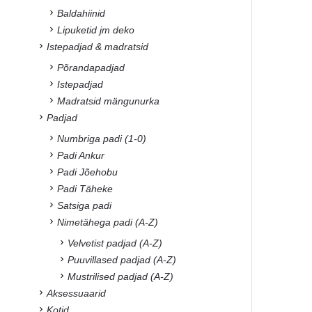
Baldahiinid
Lipuketid jm deko
Istepadjad & madratsid
Põrandapadjad
Istepadjad
Madratsid mängunurka
Padjad
Numbriga padi (1-0)
Padi Ankur
Padi Jõehobu
Padi Täheke
Satsiga padi
Nimetähega padi (A-Z)
Velvetist padjad (A-Z)
Puuvillased padjad (A-Z)
Mustrilised padjad (A-Z)
Aksessuaarid
Kotid