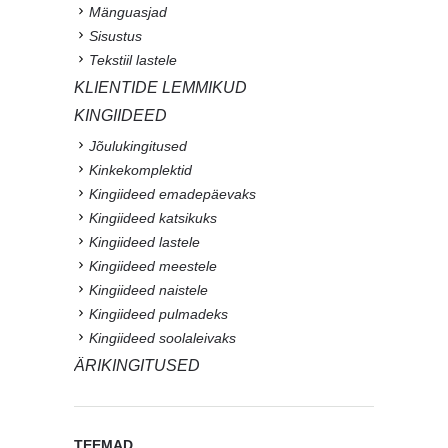
Mänguasjad
Sisustus
Tekstiil lastele
KLIENTIDE LEMMIKUD
KINGIIDEED
Jõulukingitused
Kinkekomplektid
Kingiideed emadepäevaks
Kingiideed katsikuks
Kingiideed lastele
Kingiideed meestele
Kingiideed naistele
Kingiideed pulmadeks
Kingiideed soolaleivaks
ÄRIKINGITUSED
TEEMAD