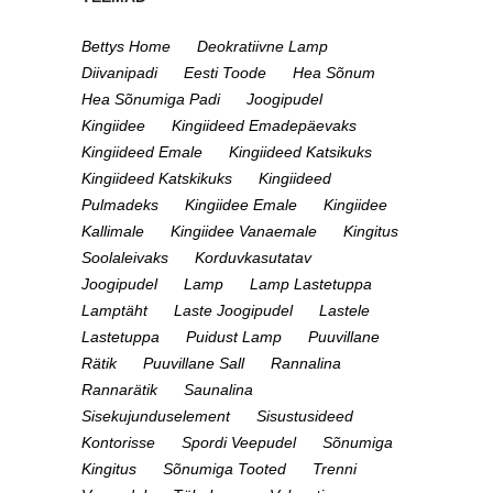
Bettys Home
Deokratiivne Lamp
Diivanipadi
Eesti Toode
Hea Sõnum
Hea Sõnumiga Padi
Joogipudel
Kingiidee
Kingiideed Emadepäevaks
Kingiideed Emale
Kingiideed Katsikuks
Kingiideed Katskikuks
Kingiideed
Pulmadeks
Kingiidee Emale
Kingiidee
Kallimale
Kingiidee Vanaemale
Kingitus
Soolaleivaks
Korduvkasutatav
Joogipudel
Lamp
Lamp Lastetuppa
Lamptäht
Laste Joogipudel
Lastele
Lastetuppa
Puidust Lamp
Puuvillane
Rätik
Puuvillane Sall
Rannalina
Rannarätik
Saunalina
Sisekujunduselement
Sisustusideed
Kontorisse
Spordi Veepudel
Sõnumiga
Kingitus
Sõnumiga Tooted
Trenni