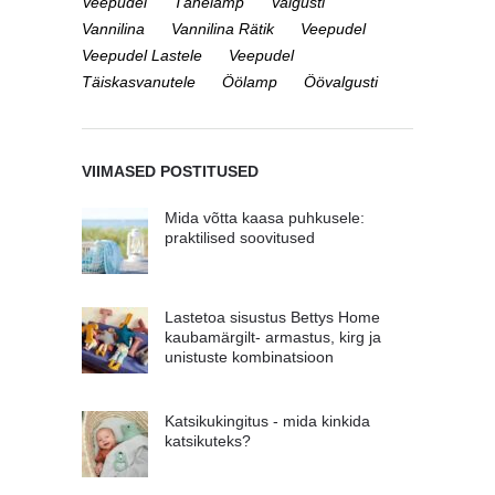
Veepudel
Tähelamp
Valgusti
Vannilina
Vannilina Rätik
Veepudel
Veepudel Lastele
Veepudel
Täiskasvanutele
Öölamp
Öövalgusti
VIIMASED POSTITUSED
Mida võtta kaasa puhkusele:
praktilised soovitused
Lastetoa sisustus Bettys Home
kaubamärgilt- armastus, kirg ja
unistuste kombinatsioon
Katsikukingitus - mida kinkida
katsikuteks?