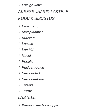
Lukuga kotid
AKSESSUAARID LASTELE
KODU & SISUSTUS
Lauamängud
Majapidamine
Küünlad
Lastele
Lambid
Nagid
Peeglid
Puidust tooted
Seinakellad
Seinakleebised
Tahvlid
Tekstiil
LASTELE
Kaunistused lastetuppa