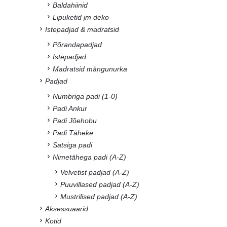
Baldahiinid
Lipuketid jm deko
Istepadjad & madratsid
Põrandapadjad
Istepadjad
Madratsid mängunurka
Padjad
Numbriga padi (1-0)
Padi Ankur
Padi Jõehobu
Padi Täheke
Satsiga padi
Nimetähega padi (A-Z)
Velvetist padjad (A-Z)
Puuvillased padjad (A-Z)
Mustrilised padjad (A-Z)
Aksessuaarid
Kotid