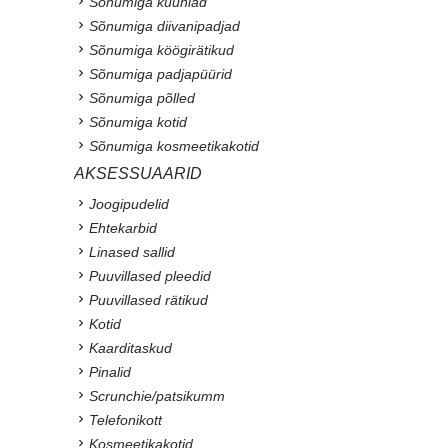
Sõnumiga küünlad
Sõnumiga diivanipadjad
Sõnumiga köögirätikud
Sõnumiga padjapüürid
Sõnumiga põlled
Sõnumiga kotid
Sõnumiga kosmeetikakotid
AKSESSUAARID
Joogipudelid
Ehtekarbid
Linased sallid
Puuvillased pleedid
Puuvillased rätikud
Kotid
Kaarditaskud
Pinalid
Scrunchie/patsikumm
Telefonikott
Kosmeetikakotid