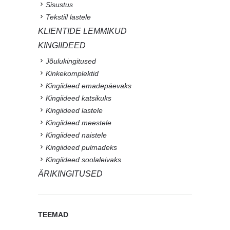
Sisustus
Tekstiil lastele
KLIENTIDE LEMMIKUD
KINGIIDEED
Jõulukingitused
Kinkekomplektid
Kingiideed emadepäevaks
Kingiideed katsikuks
Kingiideed lastele
Kingiideed meestele
Kingiideed naistele
Kingiideed pulmadeks
Kingiideed soolaleivaks
ÄRIKINGITUSED
TEEMAD