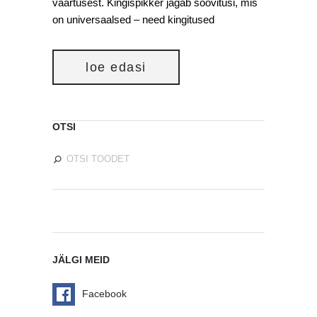
väärtusest. Kingispikker jagab soovitusi, mis
on universaalsed – need kingitused
loe edasi
OTSI
JÄLGI MEID
Facebook