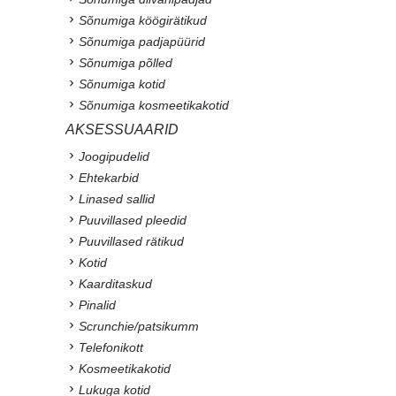
Sõnumiga köögirätikud
Sõnumiga padjapüürid
Sõnumiga põlled
Sõnumiga kotid
Sõnumiga kosmeetikakotid
AKSESSUAARID
Joogipudelid
Ehtekarbid
Linased sallid
Puuvillased pleedid
Puuvillased rätikud
Kotid
Kaarditaskud
Pinalid
Scrunchie/patsikumm
Telefonikott
Kosmeetikakotid
Lukuga kotid