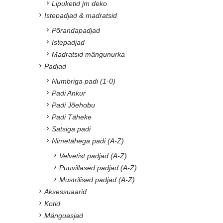
Lipuketid jm deko
Istepadjad & madratsid
Põrandapadjad
Istepadjad
Madratsid mängunurka
Padjad
Numbriga padi (1-0)
Padi Ankur
Padi Jõehobu
Padi Täheke
Satsiga padi
Nimetähega padi (A-Z)
Velvetist padjad (A-Z)
Puuvillased padjad (A-Z)
Mustrilised padjad (A-Z)
Aksessuaarid
Kotid
Mänguasjad