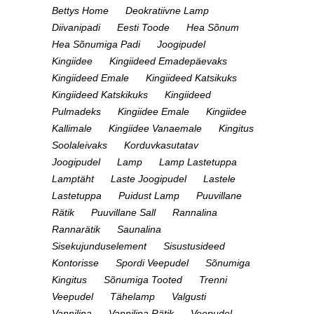
Bettys Home
Deokratiivne Lamp
Diivanipadi
Eesti Toode
Hea Sõnum
Hea Sõnumiga Padi
Joogipudel
Kingiidee
Kingiideed Emadepäevaks
Kingiideed Emale
Kingiideed Katsikuks
Kingiideed Katskikuks
Kingiideed
Pulmadeks
Kingiidee Emale
Kingiidee
Kallimale
Kingiidee Vanaemale
Kingitus
Soolaleivaks
Korduvkasutatav
Joogipudel
Lamp
Lamp Lastetuppa
Lamptäht
Laste Joogipudel
Lastele
Lastetuppa
Puidust Lamp
Puuvillane
Rätik
Puuvillane Sall
Rannalina
Rannarätik
Saunalina
Sisekujunduselement
Sisustusideed
Kontorisse
Spordi Veepudel
Sõnumiga
Kingitus
Sõnumiga Tooted
Trenni
Veepudel
Tähelamp
Valgusti
Vannilina
Vannilina Rätik
Veepudel