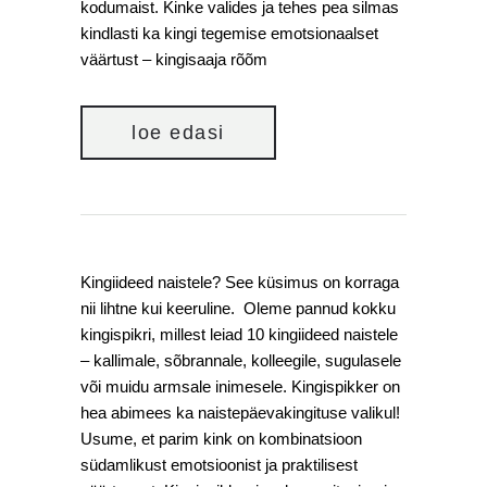
kodumaist. Kinke valides ja tehes pea silmas
kindlasti ka kingi tegemise emotsionaalset
väärtust – kingisaaja rõõm
loe edasi
Kingiideed naistele? See küsimus on korraga
nii lihtne kui keeruline. Oleme pannud kokku
kingispikri, millest leiad 10 kingiideed naistele
– kallimale, sõbrannale, kolleegile, sugulasele
või muidu armsale inimesele. Kingispikker on
hea abimees ka naistepäevakingituse valikul!
Usume, et parim kink on kombinatsioon
südamlikust emotsioonist ja praktilisest