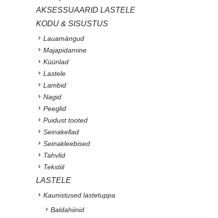
AKSESSUAARID LASTELE
KODU & SISUSTUS
Lauamängud
Majapidamine
Küünlad
Lastele
Lambid
Nagid
Peeglid
Puidust tooted
Seinakellad
Seinakleebised
Tahvlid
Tekstiil
LASTELE
Kaunistused lastetuppa
Baldahiinid