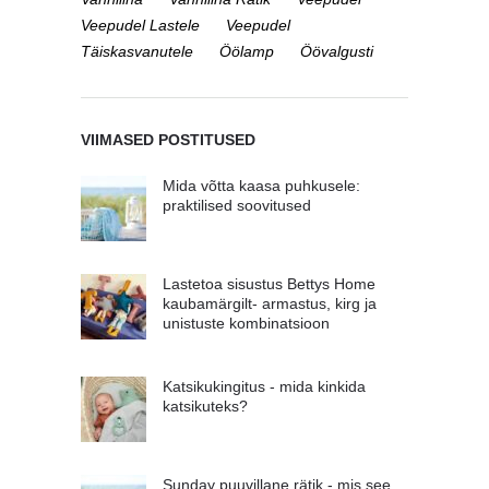
Veepudel Lastele
Veepudel
Täiskasvanutele
Öölamp
Öövalgusti
VIIMASED POSTITUSED
Mida võtta kaasa puhkusele:
praktilised soovitused
Lastetoa sisustus Bettys Home
kaubamärgilt- armastus, kirg ja
unistuste kombinatsioon
Katsikukingitus - mida kinkida
katsikuteks?
Sunday puuvillane rätik - mis see