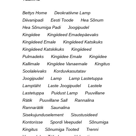
Bettys Home
Deokratiivne Lamp
Diivanipadi
Eesti Toode
Hea Sõnum
Hea Sõnumiga Padi
Joogipudel
Kingiidee
Kingiideed Emadepäevaks
Kingiideed Emale
Kingiideed Katsikuks
Kingiideed Katskikuks
Kingiideed
Pulmadeks
Kingiidee Emale
Kingiidee
Kallimale
Kingiidee Vanaemale
Kingitus
Soolaleivaks
Korduvkasutatav
Joogipudel
Lamp
Lamp Lastetuppa
Lamptäht
Laste Joogipudel
Lastele
Lastetuppa
Puidust Lamp
Puuvillane
Rätik
Puuvillane Sall
Rannalina
Rannarätik
Saunalina
Sisekujunduselement
Sisustusideed
Kontorisse
Spordi Veepudel
Sõnumiga
Kingitus
Sõnumiga Tooted
Trenni