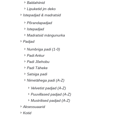
Baldahiinid
Lipuketid jm deko
Istepadjad & madratsid
Põrandapadjad
Istepadjad
Madratsid mängunurka
Padjad
Numbriga padi (1-0)
Padi Ankur
Padi Jõehobu
Padi Täheke
Satsiga padi
Nimetähega padi (A-Z)
Velvetist padjad (A-Z)
Puuvillased padjad (A-Z)
Mustrilised padjad (A-Z)
Aksessuaarid
Kotid