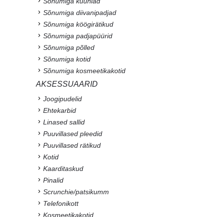
Sõnumiga küünlad
Sõnumiga diivanipadjad
Sõnumiga köögirätikud
Sõnumiga padjapüürid
Sõnumiga põlled
Sõnumiga kotid
Sõnumiga kosmeetikakotid
AKSESSUAARID
Joogipudelid
Ehtekarbid
Linased sallid
Puuvillased pleedid
Puuvillased rätikud
Kotid
Kaarditaskud
Pinalid
Scrunchie/patsikumm
Telefonikott
Kosmeetikakotid