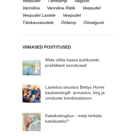
Veepudel
Tähelamp
Valgusti
Vannilina
Vannilina Rätik
Veepudel
Veepudel Lastele
Veepudel
Täiskasvanutele
Öölamp
Öövalgusti
VIIMASED POSTITUSED
Mida võtta kaasa puhkusele:
praktilised soovitused
Lastetoa sisustus Bettys Home
kaubamärgilt- armastus, kirg ja
unistuste kombinatsioon
Katsikukingitus - mida kinkida
katsikuteks?