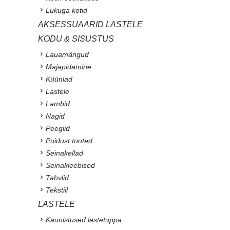
Lukuga kotid
AKSESSUAARID LASTELE
KODU & SISUSTUS
Lauamängud
Majapidamine
Küünlad
Lastele
Lambid
Nagid
Peeglid
Puidust tooted
Seinakellad
Seinakleebised
Tahvlid
Tekstiil
LASTELE
Kaunistused lastetuppa