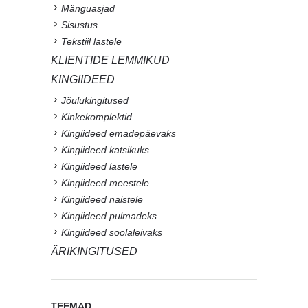
Mänguasjad
Sisustus
Tekstiil lastele
KLIENTIDE LEMMIKUD
KINGIIDEED
Jõulukingitused
Kinkekomplektid
Kingiideed emadepäevaks
Kingiideed katsikuks
Kingiideed lastele
Kingiideed meestele
Kingiideed naistele
Kingiideed pulmadeks
Kingiideed soolaleivaks
ÄRIKINGITUSED
TEEMAD